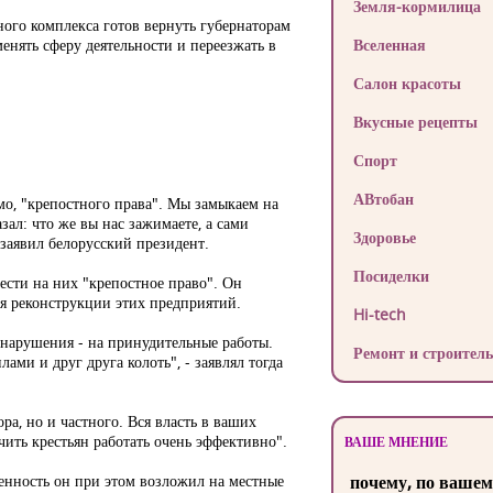
Земля-кормилица
ого комплекса готов вернуть губернаторам
менять сферу деятельности и переезжать в
Вселенная
Салон красоты
Вкусные рецепты
Спорт
АВтобан
ямо, "крепостного права". Мы замыкаем на
зал: что же вы нас зажимаете, а сами
Здоровье
 заявил белорусский президент.
Посиделки
сти на них "крепостное право". Он
ия реконструкции этих предприятий.
Hi-tech
а нарушения - на принудительные работы.
Ремонт и строитель
ами и друг друга колоть", - заявлял тогда
ора, но и частного. Вся власть в ваших
учить крестьян работать очень эффективно".
ВАШЕ МНЕНИЕ
енность он при этом возложил на местные
почему, по вашем