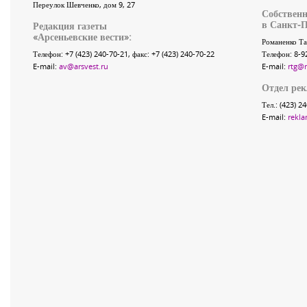
Переулок Шевченко
, дом 9, 27
Собственн
в Санкт-П
Редакция газеты
«
Арсеньевские вести
»:
Романенко Та
Телефон:
+7 (423) 240-70-21
, факс:
+7 (423) 240-70-22
Телефон: 8-9
E-mail:
av@arsvest.ru
E-mail:
rtg@
Отдел ре
Тел.: (423) 2
E-mail:
rekla