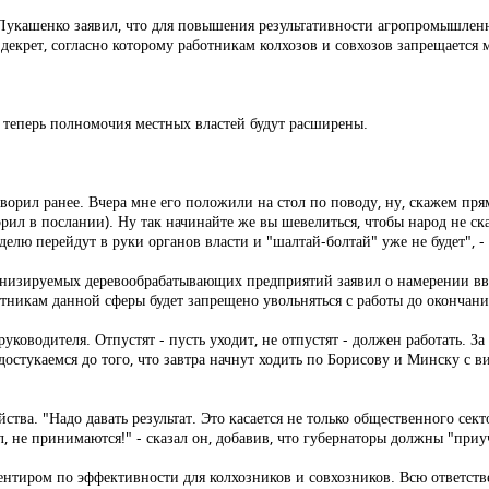
укашенко заявил, что для повышения результативности агропромышленн
декрет, согласно которому работникам колхозов и совхозов запрещается 
ак теперь полномочия местных властей будут расширены.
говорил ранее. Вчера мне его положили на стол по поводу, ну, скажем пр
рил в послании). Ну так начинайте же вы шевелиться, чтобы народ не ска
лю перейдут в руки органов власти и "шалтай-болтай" уже не будет", -
рнизируемых деревообрабатывающих предприятий заявил о намерении вве
ботникам данной сферы будет запрещено увольняться с работы до окончан
уководителя. Отпустят - пусть уходит, не отпустят - должен работать. З
остукаемся до того, что завтра начнут ходить по Борисову и Минску с вил
ства. "Надо давать результат. Это касается не только общественного сект
ал, не принимаются!" - сказал он, добавив, что губернаторы должны "при
ентиром по эффективности для колхозников и совхозников. Всю ответств