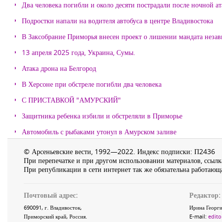
Два человека погибли и около десяти пострадали после ночной а
Подростки напали на водителя автобуса в центре Владивостока
В Заксобрание Приморья внесен проект о лишении мандата неза
13 апреля 2025 года, Украина, Сумы.
Атака дрона на Белгород
В Херсоне при обстреле погибли два человека
С ПРИСТАВКОЙ "АМУРСКИЙ"
Защитника ребенка избили и обстреляли в Приморье
Автомобиль с рыбаками утонул в Амурском заливе
© Арсеньевские вести, 1992—2022. Индекс подписки: П2436
При перепечатке и при другом использовании материалов, ссылка
При републикации в сети интернет так же обязательна работающа
Почтовый адрес:
Редактор:
690091
, г.
Владивосток
,
Ирина Георги
Приморский край
,
Россия
.
E-mail:
edito