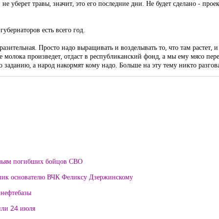
е уберет травы, значит, это его последние дни. Не будет сделано - проект
губернаторов есть всего год.
 разительная. Просто надо выращивать и возделывать то, что там растет, 
ше молока произведет, отдаст в республиканский фонд, а мы ему мясо пе
о заданию, а народ накормят кому надо. Больше на эту тему никто разгов
мьям погибших бойцов СВО
тник основателю ВЧК Феликсу Дзержинскому
 нефтебазы
или 24 июля