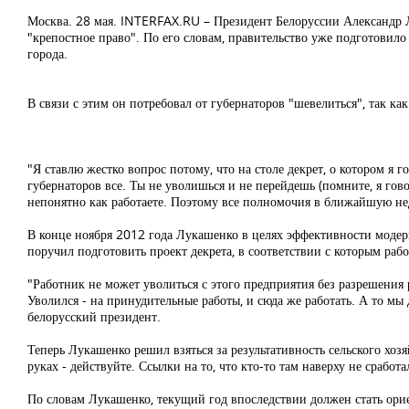
Москва. 28 мая. INTERFAX.RU – Президент Белоруссии Александр Л
"крепостное право". По его словам, правительство уже подготовило 
города.
В связи с этим он потребовал от губернаторов "шевелиться", так к
"Я ставлю жестко вопрос потому, что на столе декрет, о котором я 
губернаторов все. Ты не уволишься и не перейдешь (помните, я гово
непонятно как работаете. Поэтому все полномочия в ближайшую неде
В конце ноября 2012 года Лукашенко в целях эффективности моде
поручил подготовить проект декрета, в соответствии с которым ра
"Работник не может уволиться с этого предприятия без разрешения р
Уволился - на принудительные работы, и сюда же работать. А то мы д
белорусский президент.
Теперь Лукашенко решил взяться за результативность сельского хозяй
руках - действуйте. Ссылки на то, что кто-то там наверху не сработ
По словам Лукашенко, текущий год впоследствии должен стать ори