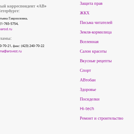
Защита прав
ый корреспондент «АВ»
етербурге:
ЖКХ
тьяна Гаврииловна,
Письма читателей
21-765-5754,
narod.ru
Земля-кормилица
кламы:
Вселенная
40-70-21, факс: (423) 240-70-22
Салон красоты
ma@arsvest.ru
Вкусные рецепты
Спорт
АВтобан
Здоровье
Посиделки
Hi-tech
Ремонт и строительство