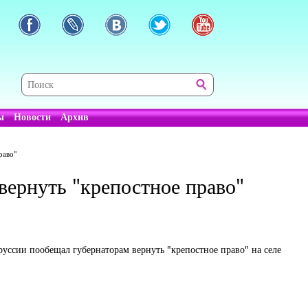
ы
Новости
Архив
раво"
вернуть "крепостное право"
уссии пообещал губернаторам вернуть "крепостное право" на селе