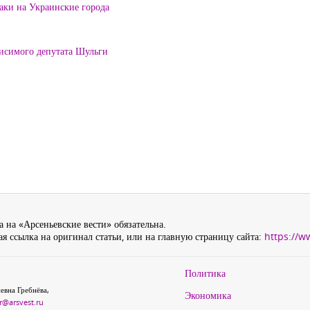
таки на Украинские города
висимого депутата Шульги
 на «Арсеньевские вести» обязательна.
я ссылка на оригинал статьи, или на главную страницу сайта:
https://w
Политика
евна Гребнёва,
Экономика
r@arsvest.ru