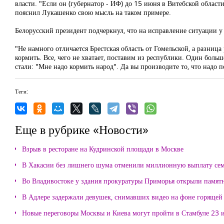
власти. "Если он (губернатор - ИФ) до 15 июня в Витебской области н
пояснил Лукашенко свою мысль на таком примере.
Белорусский президент подчеркнул, что на исправление ситуации у 
"Не намного отличается Брестская область от Гомельской, а разница
кормить. Все, чего не хватает, поставим из республики. Один боль
стали: "Мне надо кормить народ". Да вы производите то, что надо п
Теги:
Еще в рубрике «Новости»
Взрыв в ресторане на Кудринской площади в Москве
В Хакасии без лишнего шума отменили миллионную выплату се
Во Владивостоке у здания прокуратуры Приморья открыли памя
В Адлере задержали девушек, снимавших видео на фоне горящей
Новые переговоры Москвы и Киева могут пройти в Стамбуле 23 