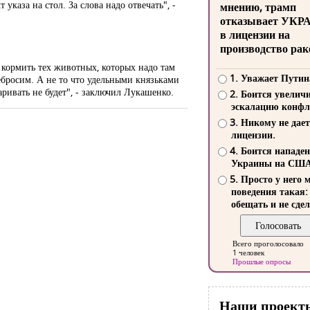
 указа на стол. За слова надо отвечать", -
мнению, трамп
отказывает УКР
в лицензии на
производство рак
и кормить тех животных, которых надо там
1. Уважает Путин
ребросим. А не то что удельными князьками
аривать не будет", - заключил Лукашенко.
2. Боится увелич
эскалацию конфл
3. Никому не дает
лицензии.
4. Боится нападе
Украины на СШ
5. Просто у него 
поведения такая:
обещать и не сдел
Всего проголосовало
1 человек
Прошлые опросы
Наши проект