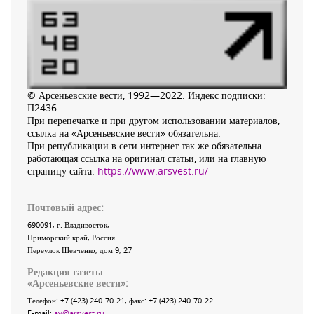
© Арсеньевские вести, 1992—2022. Индекс подписки:
П2436
При перепечатке и при другом использовании материалов,
ссылка на «Арсеньевские вести» обязательна.
При републикации в сети интернет так же обязательна
работающая ссылка на оригинал статьи, или на главную
страницу сайта:
https://www.arsvest.ru/
Почтовый адрес:
690091
, г.
Владивосток
,
Приморский край
,
Россия
.
Переулок Шевченко
, дом 9, 27
Редакция газеты
«
Арсеньевские вести
»:
Телефон:
+7 (423) 240-70-21
, факс:
+7 (423) 240-70-22
E-mail:
av@arsvest.ru