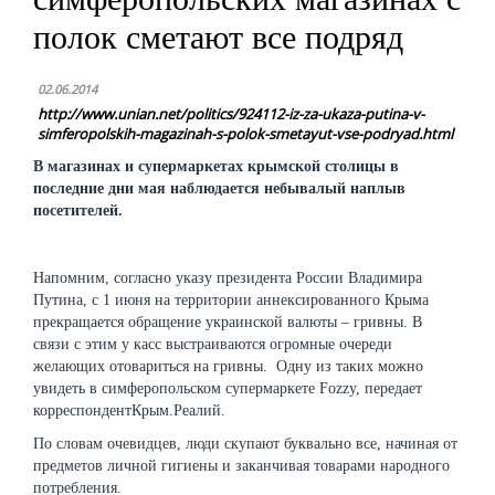
полок сметают все подряд
02.06.2014
http://www.unian.net/politics/924112-iz-za-ukaza-putina-v-
simferopolskih-magazinah-s-polok-smetayut-vse-podryad.html
В магазинах и супермаркетах крымской столицы в
последние дни мая наблюдается небывалый наплыв
посетителей.
Напомним, согласно указу президента России Владимира
Путина, с 1 июня на территории аннексированного Крыма
прекращается обращение украинской валюты – гривны. В
связи с этим у касс выстраиваются огромные очереди
желающих отовариться на гривны. Одну из таких можно
увидеть в симферопольском супермаркете Fozzy, передает
корреспондентКрым.Реалий.
По словам очевидцев, люди скупают буквально все, начиная от
предметов личной гигиены и заканчивая товарами народного
потребления.