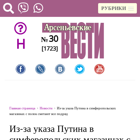
РУБРИКИ
30
№
H
[1723]
Главная страница
Новости
Из-за указа Путина в симферопольских
магазинах с полок сметают все подряд
Из-за указа Путина в
симферопольских магазинах с