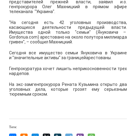
представителей прежней власти, заявил и.о.
генпрокурора Олег Махницкий в прямом эфире
телеканала "Украина".
"На сегодня есть 42 уголовных производства,
касающихся деятельности предыдущей власти.
Имущества одной только "семьи" (
Януковича
–
Gordonua.com) арестовано на около полутора миллиарда
гривен", – сообщил Махницкий.
Сегодня все имущество семьи Януковича в Украине
и
"значительные активы" за границей
арестованы
.
Генпрокуратура хочет
лишить неприкосновенности трех
нардепов.
На экс-замгенпрокурора Рената Кузьмина открыто
два
уголовных дела, которые грозят ему серьезным
тюремным сроком.
Теги: