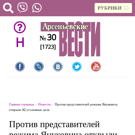
РУБРИКИ
30
№
H
[1723]
Главная страница
Новости
Против представителей режима Януковича
открыли 42 уголовных дела
Против представителей
режима Януковича открыли