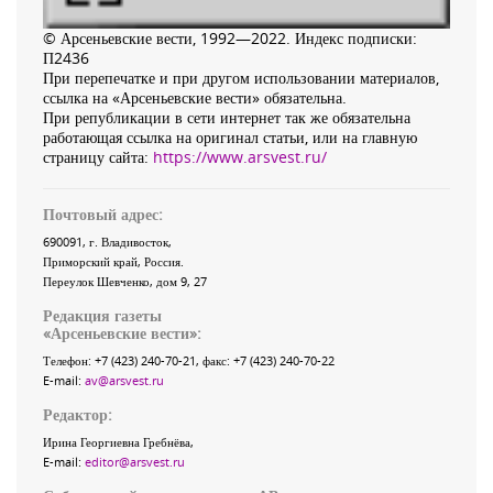
© Арсеньевские вести, 1992—2022. Индекс подписки:
П2436
При перепечатке и при другом использовании материалов,
ссылка на «Арсеньевские вести» обязательна.
При републикации в сети интернет так же обязательна
работающая ссылка на оригинал статьи, или на главную
страницу сайта:
https://www.arsvest.ru/
Почтовый адрес:
690091
, г.
Владивосток
,
Приморский край
,
Россия
.
Переулок Шевченко
, дом 9, 27
Редакция газеты
«
Арсеньевские вести
»:
Телефон:
+7 (423) 240-70-21
, факс:
+7 (423) 240-70-22
E-mail:
av@arsvest.ru
Редактор:
Ирина Георгиевна Гребнёва,
E-mail:
editor@arsvest.ru