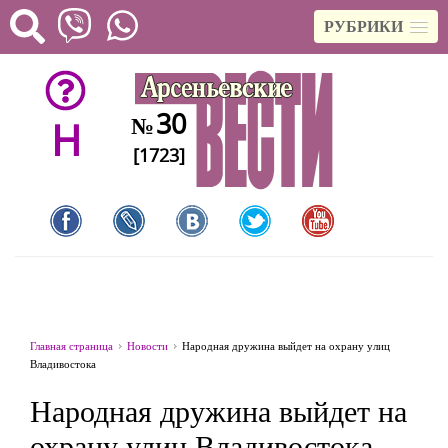
РУБРИКИ
30
№
H
[1723]
Главная страница
Новости
Народная дружина выйдет на охрану улиц
Владивостока
Народная дружина выйдет на
охрану улиц Владивостока