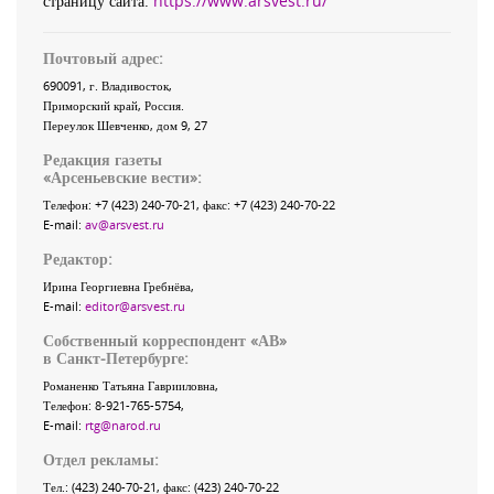
страницу сайта:
https://www.arsvest.ru/
Почтовый адрес:
690091
, г.
Владивосток
,
Приморский край
,
Россия
.
Переулок Шевченко
, дом 9, 27
Редакция газеты
«
Арсеньевские вести
»:
Телефон:
+7 (423) 240-70-21
, факс:
+7 (423) 240-70-22
E-mail:
av@arsvest.ru
Редактор:
Ирина Георгиевна Гребнёва,
E-mail:
editor@arsvest.ru
Собственный корреспондент «АВ»
в Санкт-Петербурге:
Романенко Татьяна Гаврииловна,
Телефон: 8-921-765-5754,
E-mail:
rtg@narod.ru
Отдел рекламы:
Тел.: (423) 240-70-21, факс: (423) 240-70-22