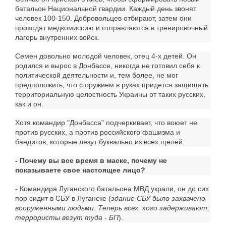
батальон Национальной гвардии. Каждый день звонят
человек 100-150. Добровольцев отбирают, затем они
проходят медкомиссию и отправляются в тренировочный
лагерь внутренних войск.
Семен довольно молодой человек, отец 4-х детей. Он
родился и вырос в Донбассе, никогда не готовил себя к
политической деятельности и, тем более, не мог
предположить, что с оружием в руках придется защищать
территориальную целостность Украины от таких русских,
как и он.
Хотя командир "Донбасса" подчеркивает, что воюет не
против русских, а против российского фашизма и
бандитов, которые лезут буквально из всех щелей.
- Почему вы все время в маске, почему не
показываете свое настоящее лицо?
- Командира Луганского батальона МВД украли, он до сих
пор сидит в СБУ в Луганске (
здание СБУ было захвачено
вооруженными людьми. Теперь всех, кого задерживают,
террористы везут туда - БП
).