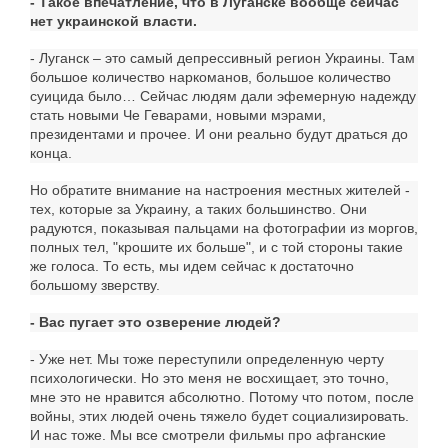
- Такое впечатление, что в Луганске вообще сейчас
нет украинской власти.
- Луганск – это самый депрессивный регион Украины. Там
большое количество наркоманов, большое количество
суицида было… Сейчас людям дали эфемерную надежду
стать новыми Че Геварами, новыми мэрами,
президентами и прочее. И они реально будут драться до
конца.
Но обратите внимание на настроения местных жителей -
тех, которые за Украину, а таких большинство. Они
радуются, показывая пальцами на фотографии из моргов,
полных тел, "крошите их больше", и с той стороны такие
же голоса. То есть, мы идем сейчас к достаточно
большому зверству.
- Вас пугает это озверение людей?
- Уже нет. Мы тоже переступили определенную черту
психологически. Но это меня не восхищает, это точно,
мне это не нравится абсолютно. Потому что потом, после
войны, этих людей очень тяжело будет социализировать.
И нас тоже. Мы все смотрели фильмы про афганские