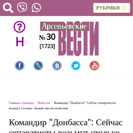
РУБРИКИ
30
№
H
[1723]
Главная страница
Новости
Командир "Донбасса": Сейчас сепаратисты
возьмут столько, сколько мы им позволим
Командир "Донбасса": Сейчас
сепаратисты возьмут столько,