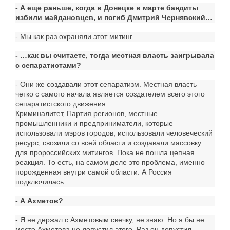
- А еще раньше, когда в Донецке в марте бандиты
избили майдановцев, и погиб Дмитрий Чернявский…
- Мы как раз охраняли этот митинг…
- …как вы считаете, тогда местная власть заигрывала
с сепаратистами?
- Они же создавали этот сепаратизм. Местная власть
четко с самого начала является создателем всего этого
сепаратистского движения.
Криминалитет, Партия регионов, местные
промышленники и предприниматели, которые
использовали мэров городов, использовали человеческий
ресурс, свозили со всей области и создавали массовку
для пророссийских митингов. Пока не пошла цепная
реакция. То есть, на самом деле это проблема, именно
порожденная внутри самой области. А Россия
подключилась…
- А Ахметов?
- Я не держал с Ахметовым свечку, не знаю. Но я бы не
месте Ахметова не допустил этого. Раз он допустил,