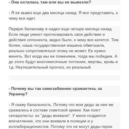
- Она осталась там или вы ее вывезли?
- Я ее вывез еще два месяца назад. Я мог представить, к
чему все идет.
Первую балаклаву я надел еще четыре месяца назад.
Если люди умеют прогнозировать свои действия и
действия оппонента, видно было, к чему все катится. Тем
более, наша государственная машина обветшала,
реально сопротивляться этому не может. Ее нужно
менять. Вот когда мы ее поменяем, тогда мы победим. А
до этого будут многомесячные топтания, жертвы, кровь и
т.д. Неутешительный прогноз, но реальный.
- Почему вы так самозабвенно сражаетесь за
Украину?
- Я скажу банальность. Потому что мои деды за нее же
сражались в составе советской армии. Как поют
сепаратисты: их "деды воевали". У меня создается
впечатление, что они воевали в полиции и у
коллаборационистов. Потому что не могут деды-герои