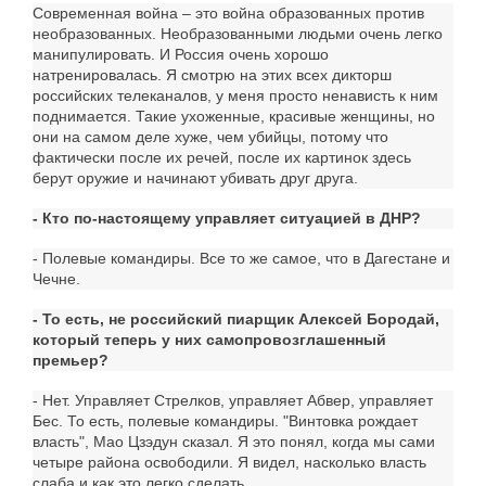
Современная война – это война образованных против
необразованных. Необразованными людьми очень легко
манипулировать. И Россия очень хорошо
натренировалась. Я смотрю на этих всех дикторш
российских телеканалов, у меня просто ненависть к ним
поднимается. Такие ухоженные, красивые женщины, но
они на самом деле хуже, чем убийцы, потому что
фактически после их речей, после их картинок здесь
берут оружие и начинают убивать друг друга.
- Кто по-настоящему управляет ситуацией в ДНР?
- Полевые командиры. Все то же самое, что в Дагестане и
Чечне.
- То есть, не российский пиарщик Алексей Бородай,
который теперь у них самопровозглашенный
премьер?
- Нет. Управляет Стрелков, управляет Абвер, управляет
Бес. То есть, полевые командиры. "Винтовка рождает
власть", Мао Цзэдун сказал. Я это понял, когда мы сами
четыре района освободили. Я видел, насколько власть
слаба и как это легко сделать.