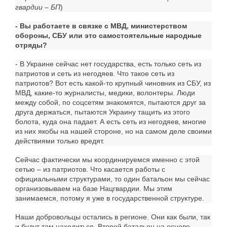
гвардии – БП
)
- Вы работаете в связке с МВД, министерством
обороны, СБУ или это самостоятельные народные
отряды?
- В Украине сейчас нет государства, есть только сеть из
патриотов и сеть из негодяев. Что такое сеть из
патриотов? Вот есть какой-то крупный чиновник из СБУ, из
МВД, какие-то журналисты, медики, волонтеры. Люди
между собой, по соцсетям знакомятся, пытаются друг за
друга держаться, пытаются Украину тащить из этого
болота, куда она падает. А есть сеть из негодяев, многие
из них якобы на нашей стороне, но на самом деле своими
действиями только вредят.
Сейчас фактически мы координируемся именно с этой
сетью – из патриотов. Что касается работы с
официальными структурами, то один батальон мы сейчас
организовываем на базе Нацгвардии. Мы этим
занимаемся, потому я уже в государственной структуре.
Наши добровольцы остались в регионе. Они как были, так
и будут там находиться. Второй батальон на основе