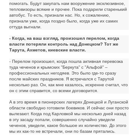
помогать. Будут закупать нам вооружение эксклюзивное,
тепловизоры всякие и прочее. Пока подарили старенький
автобус. То есть, признали нас. Но, к сожалению,
признали уже, когда поздно было, когда уже их самих
оттуда выгнали.
- Когда, на ваш взгляд, произошел перелом, когда
власти потеряли контроль над Донецком? Тот же
Тарута, Ахметов, киевские власти.
- Перелом произошел, когда пошла активная перевозка
туда чеченов и крымских "Беркута" с "Альфой" –
профессиональных негодяев. Это было где-то сразу
после майских праздников. Я встречался с Тарутой
несколько раз. Он, как мне казалось, искренне считал, что
он с этим справится, со всеми договорится.
А в это время в пионерских лагерях Донецкой и Луганской
области свободно готовили боевиков. И сейчас они просто
вылезают. Когда под Карловкой мы несколько дней назад
в эту засаду попали, совершенно случайно увидели
чеченов, увидели, какое большое их количество. До этого
мы их как-то не встречали, они по базам прятались.