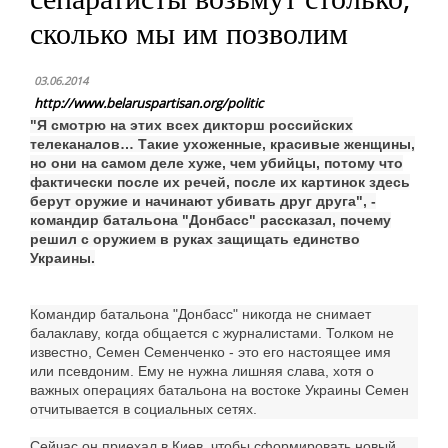
сколько мы им позволим
03.06.2014
http://www.belaruspartisan.org/politic
"Я смотрю на этих всех дикторш российских
телеканалов… Такие ухоженные, красивые женщины,
но они на самом деле хуже, чем убийцы, потому что
фактически после их речей, после их картинок здесь
берут оружие и начинают убивать друг друга", -
командир батальона "Донбасс" рассказал, почему
решил с оружием в руках защищать единство
Украины.
Командир батальона "Донбасс" никогда не снимает
балаклаву, когда общается с журналистами. Толком не
известно, Семен Семенченко - это его настоящее имя
или псевдоним. Ему не нужна лишняя слава, хотя о
важных операциях батальона на востоке Украины Семен
отчитывается в социальных сетях.
Сейчас он приехал в Киев, чтобы сформировать новый