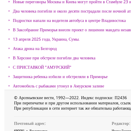
Новые переговоры Москвы и Киева могут пройти в Стамбуле 23 
Два человека погибли и около десяти пострадали после ночной а
Подростки напали на водителя автобуса в центре Владивостока
В Заксобрание Приморья внесен проект о лишении мандата неза
13 апреля 2025 года, Украина, Сумы.
Атака дрона на Белгород
В Херсоне при обстреле погибли два человека
С ПРИСТАВКОЙ "АМУРСКИЙ"
Защитника ребенка избили и обстреляли в Приморье
Автомобиль с рыбаками утонул в Амурском заливе
© Арсеньевские вести, 1992—2022. Индекс подписки: П2436
При перепечатке и при другом использовании материалов, ссылка
При републикации в сети интернет так же обязательна работающа
Почтовый адрес:
Редактор:
690091
, г.
Владивосток
,
Ирина Георги