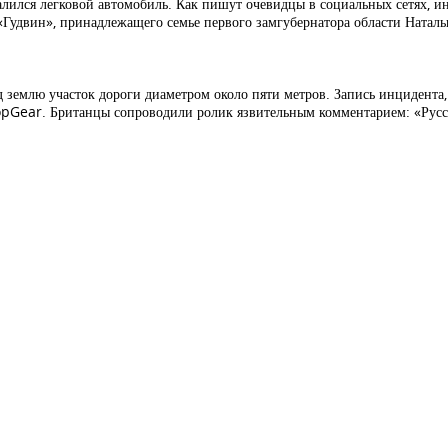
алился легковой автомобиль. Как пишут очевидцы в социальных сетях, 
 «Гудвин», принадлежащего семье первого замгубернатора области Натал
 землю участок дороги диаметром около пяти метров. Запись инцидента
opGear. Британцы сопроводили ролик язвительным комментарием: «Русск