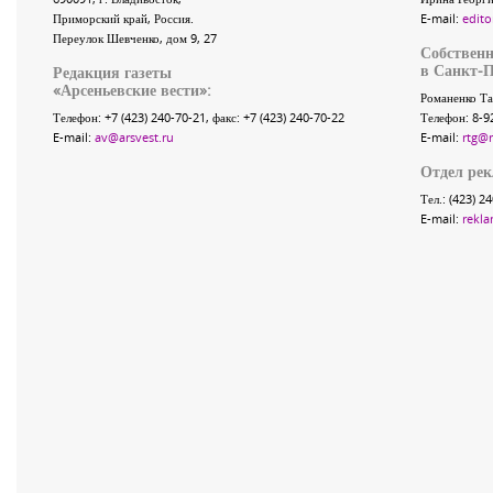
Приморский край
,
Россия
.
E-mail:
edito
Переулок Шевченко
, дом 9, 27
Собственн
в Санкт-П
Редакция газеты
«
Арсеньевские вести
»:
Романенко Та
Телефон:
+7 (423) 240-70-21
, факс:
+7 (423) 240-70-22
Телефон: 8-9
E-mail:
av@arsvest.ru
E-mail:
rtg@
Отдел ре
Тел.: (423) 2
E-mail:
rekla