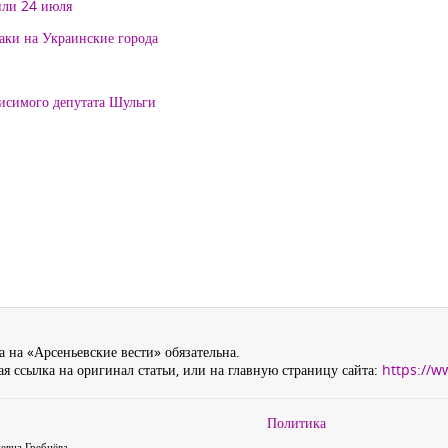
или 24 июля
таки на Украинские города
висимого депутата Шульги
 на «Арсеньевские вести» обязательна.
я ссылка на оригинал статьи, или на главную страницу сайта:
https://w
Политика
евна Гребнёва,