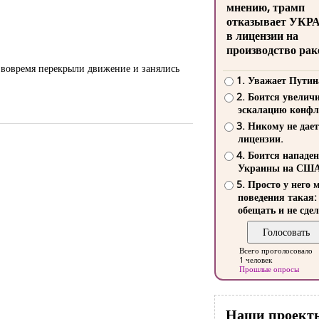
мнению, трамп
отказывает УКР
в лицензии на
производство рак
ы вовремя перекрыли движение и занялись
1. Уважает Путин
2. Боится увелич
эскалацию конфл
3. Никому не дает
лицензии.
4. Боится нападе
Украины на СШ
5. Просто у него 
поведения такая:
обещать и не сдел
Всего проголосовало
1 человек
Прошлые опросы
Наши проект