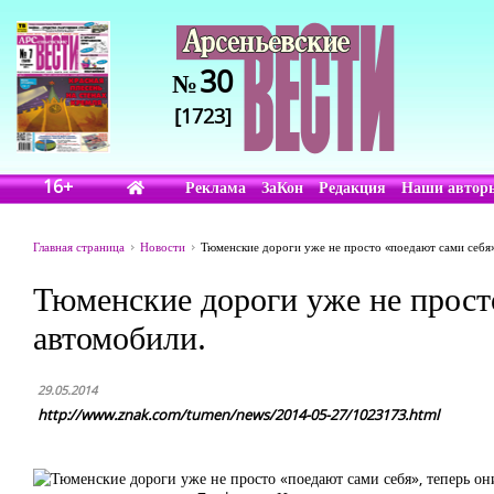
30
№
[1723]
16+
Реклама
ЗаКон
Редакция
Наши автор
Главная страница
Новости
Тюменские дороги уже не просто «поедают сами себя»
Тюменские дороги уже не просто
автомобили.
29.05.2014
http://www.znak.com/tumen/news/2014-05-27/1023173.html