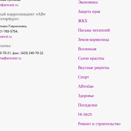
Экономика
r@arsvest.ru
Защита прав
ый корреспондент «АВ»
етербурге:
ЖКХ
тьяна Гаврииловна,
Письма читателей
21-765-5754,
narod.ru
Земля-кормилица
кламы:
Вселенная
40-70-21, факс: (423) 240-70-22
Салон красоты
ma@arsvest.ru
Вкусные рецепты
Спорт
АВтобан
Здоровье
Посиделки
Hi-tech
Ремонт и строительство