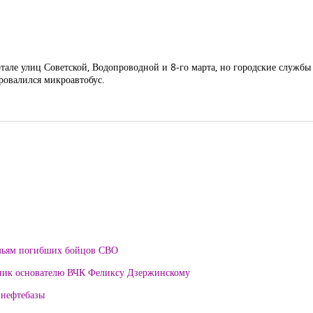
артале улиц Советской, Водопроводной и 8-го марта, но городские служб
ровалился микроавтобус.
мьям погибших бойцов СВО
тник основателю ВЧК Феликсу Дзержинскому
 нефтебазы