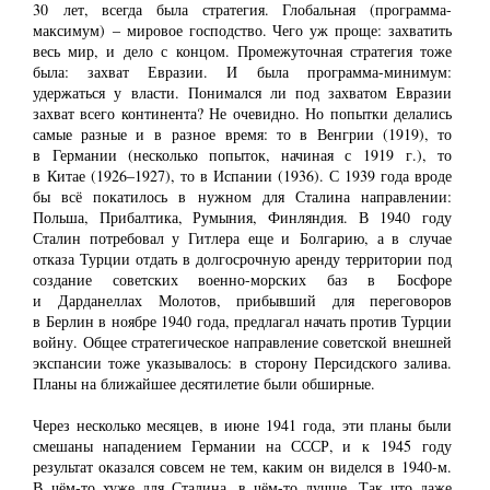
30 лет, всегда была стратегия. Глобальная (программа-
максимум) ‒ мировое господство. Чего уж проще: захватить
весь мир, и дело с концом. Промежуточная стратегия тоже
была: захват Евразии. И была программа-минимум:
удержаться у власти. Понимался ли под захватом Евразии
захват всего континента? Не очевидно. Но попытки делались
самые разные и в разное время: то в Венгрии (1919), то
в Германии (несколько попыток, начиная с 1919 г.), то
в Китае (1926‒1927), то в Испании (1936). С 1939 года вроде
бы всё покатилось в нужном для Сталина направлении:
Польша, Прибалтика, Румыния, Финляндия. В 1940 году
Сталин потребовал у Гитлера еще и Болгарию, а в случае
отказа Турции отдать в долгосрочную аренду территории под
создание советских военно-морских баз в Босфоре
и Дарданеллах Молотов, прибывший для переговоров
в Берлин в ноябре 1940 года, предлагал начать против Турции
войну. Общее стратегическое направление советской внешней
экспансии тоже указывалось: в сторону Персидского залива.
Планы на ближайшее десятилетие были обширные.
Через несколько месяцев, в июне 1941 года, эти планы были
смешаны нападением Германии на СССР, и к 1945 году
результат оказался совсем не тем, каким он виделся в 1940-м.
В чём-то хуже для Сталина, в чём-то лучше. Так что даже