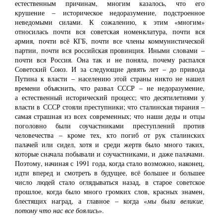
естественным причинам, многим казалось, что его
крушение ‒ историческое недоразумение, подстроенное
неведомыми силами. К сожалению, к этим «многим»
относилась почти вся советская номенклатура, почти вся
армия, почти всё КГБ, почти все члены коммунистической
партии, почти вся российская провинция. Иными словами ‒
почти вся Россия. Она так и не поняла, почему распался
Советский Союз. И за следующие девять лет ‒ до привода
Путина к власти ‒ населению этой страны никто не нашел
времени объяснить, что развал СССР ‒ не недоразумение,
а естественный исторический процесс; что десятилетиями у
власти в СССР стояли преступники; что сталинская тирания ‒
самая страшная из всех современных; что наши деды и отцы
поголовно были соучастниками преступлений против
человечества ‒ кроме тех, кто погиб от рук сталинских
палачей или сидел, хотя и среди жертв было много таких,
которые сначала побывали и соучастниками, и даже палачами.
Поэтому, начиная с 1991 года, когда стало возможно, наконец,
идти вперед и смотреть в будущее, всё большее и большее
число людей стало оглядываться назад, в старое советское
прошлое, когда было много громких слов, красных знамен,
блестящих наград, а главное ‒ когда «
мы были великие,
потому что нас все боялись
».