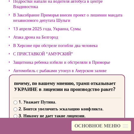
Подростки напали на водителя автобуса в центре
Владивостока
В Заксобрание Приморья внесен проект о лишении мандата
независимого депутата Шульги
13 апреля 2025 года, Украина, Сумы.
Атака дрона на Белгород
В Херсоне при обстреле погибли два человека
С ПРИСТАВКОЙ "АМУРСКИЙ"
Защитника ребенка избили и обстреляли в Приморье
Автомобиль с рыбаками утонул в Амурском заливе
почему, по вашему мнению, трамп отказывает
УКРАИНЕ в лицензии на производство ракет?
1. Уважает Путина.
2. Боится увеличить эскалацию конфликта.
3. Никому не дает такие лицензии.
4. Боится нападения Украины на США
ОСНОВНОЕ МЕНЮ
5. Просто у него манера поведения такая: обещать и