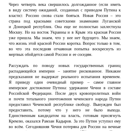
Через четверть века свершилось долгожданное (если иметь
в виду систему ожиданий, созданных с приводом Путина к
власти): Россию снова стали бояться. Новая Россия ‒ это
страна под красными советскими знаменами Луганской
и Донецкой республик. Она еще не полностью захлестнула
Москву. Но на восток Украины и в Крым эта красная Россия
уже пришла. Мы знаем, что у нее нет будущего. Мы знаем,
что жизнь этой красной России коротка. Вопрос только в том,
во что эта последняя отчаянная попытка воскреснуть из
мертвых обойдется самой России и ее соседям.
Рассуждать по поводу новых государственных границ
распадающейся империи ‒ занятие рискованное. Никакие
предсказания не выдержат реального испытания временем.
Я приведу один очевидный пример ‒ самое главное
имперское достижение Путина: удержание Чечни в составе
Российской Федерации. После двух кровопролитных войн
и почти тотального уничтожения чеченского народа Путин
предоставил Чеченской республике свободу. Вынужден был
предоставить, потому что у него не было выхода.
Единственным кандидатом на власть, готовым присягнуть
Кремлю, оказался Рамзан Кадыров. За это Путин уступил ему
во всём. Сегодняшняя Чечня потеряна для России на вечные