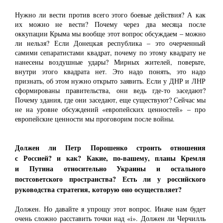
Нужно ли вести против всего этого боевые действия? А как
их можно не вести? Почему через два месяца после
оккупации Крыма мы вообще этот вопрос обсуждаем ‒ можно
ли нельзя? Если Донецкая республика ‒ это очерченный
самими сепаратистами квадрат, почему по этому квадрату не
нанесены воздушные удары? Мирных жителей, поверьте,
внутри этого квадрата нет. Это надо понять, это надо
признать, об этом нужно открыто заявить. Если у ДНР и ЛНР
сформированы правительства, они ведь где-то заседают?
Почему здания, где они заседают, еще существуют? Сейчас мы
не на уровне обсуждений «европейских ценностей» ‒ про
европейские ценности мы проговорим после войны.
Должен ли Петр Порошенко строить отношения
с Россией? и как? Какие, по-вашему, планы Кремля
и Путина относительно Украины и остального
постсоветского пространства? Есть ли у российского
руководства стратегия, которую оно осуществляет?
Должен. Но давайте я упрощу этот вопрос. Иначе нам будет
очень сложно расставить точки над «i». Должен ли Черчилль