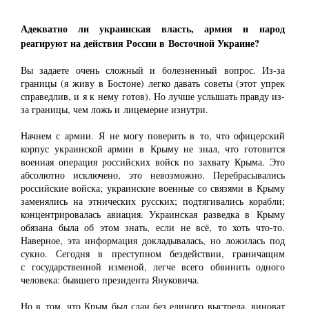
Адекватно ли украинская власть, армия и народ
реагируют на действия России в Восточной Украине?
Вы задаете очень сложный и болезненный вопрос. Из-за
границы (я живу в Бостоне) легко давать советы (этот упрек
справедлив, и я к нему готов). Но лучше услышать правду из-
за границы, чем ложь и лицемерие изнутри.
Начнем с армии. Я не могу поверить в то, что офицерский
корпус украинской армии в Крыму не знал, что готовится
военная операция российских войск по захвату Крыма. Это
абсолютно исключено, это невозможно. Перебрасывались
российские войска; украинские военные со связями в Крыму
заменялись на этнических русских; подтягивались корабли;
концентрировалась авиация. Украинская разведка в Крыму
обязана была об этом знать, если не всё, то хоть что-то.
Наверное, эта информация докладывалась, но ложилась под
сукно. Сегодня в преступном бездействии, граничащим
с государственной изменой, легче всего обвинить одного
человека: бывшего президента Януковича.
Но в том, что Крым был сдан без единого выстрела, виноват