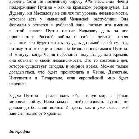
времена (хотя по последнему опросу 97% населения Чечни
поддерживает Путина ‒ как на крымском референдуме). Ни
Дудаеву, ни Масхадову не снился тот уровень независимости,
который есть у нынешней Чеченской республики. Она
формально остается в рублевой зоне, потому что именно
в этой валюте Путин платит Кадырову дань за две
проигранные Россией войны и гибель десятков тысяч
чеченцев. Он будет платить эту дань до самой своей смерти,
потому что это еще и плата за безопасность самого Путина.
В минуту, когда Чечня перестанет получать деньги Кремля,
она объявит о своей независимости. Это то состояние дел,
которое существует сегодня, в мирное время. Можно только
догадываться, что будет происходить в Чечне, Дагестане,
Ингушетии и Татарстане, если европейский мир будет
нарушен.
Задача Путина ‒ реализовать себя, втянув мир в Третью
мировую войну. Наша задача ‒ нейтрализовать Путина, не
доводя до большой войны. И здесь, как я уже сказал, всё
зависит только от Украины.
Биография