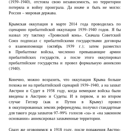
(1939‒1940), отстояла свою независимость, но территории
потеряла и войну проиграла. Да иначе и быть не могло:
Россия ‒ мировая держава.
Крымская оккупация в марте 2014 года проводилась по
сценарию прибалтийской оккупации 1939‒1940 годов. Я бы
назвал эту тактику «Троянский конь». Сначала Советский
Союз подписал с прибалтийскими государствами договоры
о взаимопомощи (октябрь 1939 г.); затем разместил
в Прибалтике войска, численно превышающие армии
прибалтийских государств, а после этого оккупировал
прибалтийские государства и провел формальную аннексию
(1940).
Конечно, можно возразить, что оккупация Крыма больше
похожа не на прибалтийский сценарий 1939‒1940, а на захват
Австрии и Судет в 1938 году, когда немецкие войска были
введены в Австрию и Судеты. И в первом, и во втором
случае Гитлер (как и Путин в Крыму) провел
в оккупированных землях референдумы, получил стандартные
для такого рода захватов 97‒99% голосов «за» и «на законном
основании» аннексировал захваченные территории.
Сразу же оговоримся: в 1918 году, после поражения Австро-