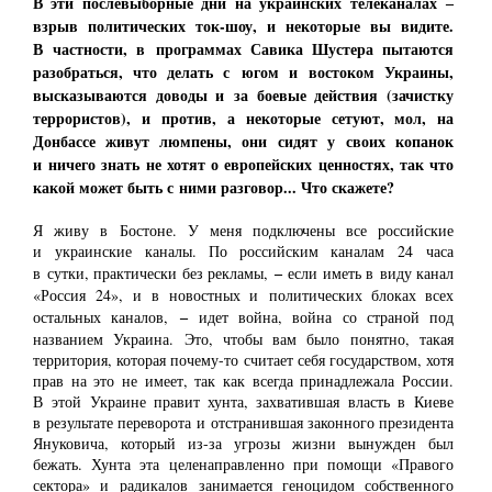
В эти послевыборные дни на украинских телеканалах ‒
взрыв политических ток-шоу, и некоторые вы видите.
В частности, в программах Савика Шустера пытаются
разобраться, что делать с югом и востоком Украины,
высказываются доводы и за боевые действия (зачистку
террористов), и против, а некоторые сетуют, мол, на
Донбассе живут люмпены, они сидят у своих копанок
и ничего знать не хотят о европейских ценностях, так что
какой может быть с ними разговор... Что скажете?
Я живу в Бостоне. У меня подключены все российские
и украинские каналы. По российским каналам 24 часа
‒
в сутки, практически без рекламы,
если иметь в виду канал
«Россия 24», и в новостных и политических блоках всех
‒
остальных каналов,
идет война, война со страной под
названием Украина. Это, чтобы вам было понятно, такая
территория, которая почему-то считает себя государством, хотя
прав на это не имеет, так как всегда принадлежала России.
В этой Украине правит хунта, захватившая власть в Киеве
в результате переворота и отстранившая законного президента
Януковича, который из-за угрозы жизни вынужден был
бежать. Хунта эта целенаправленно при помощи «Правого
сектора» и радикалов занимается геноцидом собственного