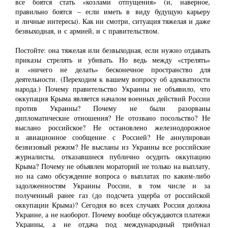
все боятся стать «козлами отпущения» (и, наверное,
правильно боятся ‒ если иметь в виду будущую карьеру
и личные интересы). Как ни смотри, ситуация тяжелая и даже
безвыходная, и с армией, и с правительством.
Постойте: она тяжелая или безвыходная, если нужно отдавать
приказы стрелять и убивать. Но ведь между «стрелять»
и «ничего не делать» бесконечное пространство для
деятельности. (Переходим к вашему вопросу об адекватности
народа.) Почему правительство Украины не объявило, что
оккупация Крыма является началом военных действий России
против Украины? Почему не были разорваны
дипломатические отношения? Не отозвано посольство? Не
выслано российское? Не остановлено железнодорожное
и авиационное сообщение с Россией? Не аннулирован
безвизовый режим? Не высланы из Украины все российские
журналисты, отказавшиеся публично осудить оккупацию
Крыма? Почему не объявлен мораторий не только на выплату,
но на само обсуждение вопроса о выплатах по каким-либо
задолженностям Украины России, в том числе и за
полученный ранее газ (до подсчета ущерба от российской
оккупации Крыма)? Сегодня во всех случаях Россия должна
Украине, а не наоборот. Почему вообще обсуждаются платежи
Украины, а не отдача под международный трибунал