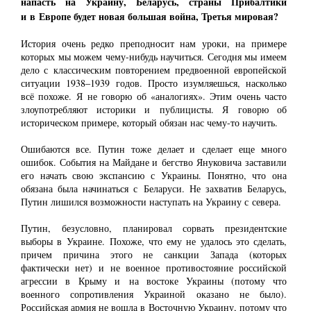
напасть на Украину, Беларусь, страны Прибалтики
и в Европе будет новая большая война, Третья мировая?
История очень редко преподносит нам уроки, на примере
которых мы можем чему-нибудь научиться. Сегодня мы имеем
дело с классическим повторением предвоенной европейской
ситуации 1938‒1939 годов. Просто изумляешься, насколько
всё похоже. Я не говорю об «аналогиях». Этим очень часто
злоупотребляют историки и публицисты. Я говорю об
историческом примере, который обязан нас чему-то научить.
Ошибаются все. Путин тоже делает и сделает еще много
ошибок. События на Майдане и бегство Януковича заставили
его начать свою экспансию с Украины. Понятно, что она
обязана была начинаться с Беларуси. Не захватив Беларусь,
Путин лишился возможности наступать на Украину с севера.
Путин, безусловно, планировал сорвать президентские
выборы в Украине. Похоже, что ему не удалось это сделать,
причем причина этого не санкции Запада (которых
фактически нет) и не военное противостояние российской
агрессии в Крыму и на востоке Украины (потому что
военного сопротивления Украиной оказано не было).
Российская армия не вошла в Восточную Украину, потому что