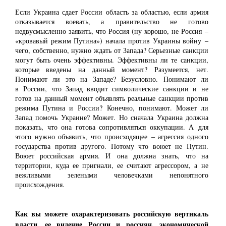
Если Украина сдает России область за областью, если армия
отказывается воевать, а правительство не готово
недвусмысленно заявить, что Россия (ну хорошо, не Россия ‒
«кровавый режим Путина») начала против Украины войну ‒
чего, собственно, нужно ждать от Запада? Серьезные санкции
могут быть очень эффективны. Эффективны ли те санкции,
которые введены на данный момент? Разумеется, нет.
Понимают ли это на Западе? Безусловно. Понимают ли
в России, что Запад вводит символические санкции и не
готов на данный момент объявлять реальные санкции против
режима Путина и России? Конечно, понимают. Может ли
Запад помочь Украине? Может. Но сначала Украина должна
показать, что она готова сопротивляться оккупации. А для
этого нужно объявить, что происходящее ‒ агрессия одного
государства против другого. Потому что воюет не Путин.
Воюет российская армия. И она должна знать, что на
территории, куда ее пригнали, ее считают агрессором, а не
вежливыми зелеными человечками непонятного
происхождения.
Как вы можете охарактеризовать российскую вертикаль
власти, ее видение России и россиян, экономической