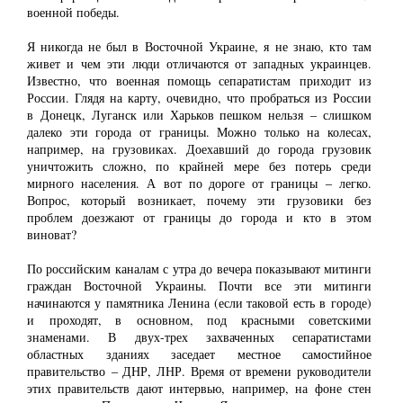
военной победы.
Я никогда не был в Восточной Украине, я не знаю, кто там
живет и чем эти люди отличаются от западных украинцев.
Известно, что военная помощь сепаратистам приходит из
России. Глядя на карту, очевидно, что пробраться из России
в Донецк, Луганск или Харьков пешком нельзя ‒ слишком
далеко эти города от границы. Можно только на колесах,
например, на грузовиках. Доехавший до города грузовик
уничтожить сложно, по крайней мере без потерь среди
мирного населения. А вот по дороге от границы ‒ легко.
Вопрос, который возникает, почему эти грузовики без
проблем доезжают от границы до города и кто в этом
виноват?
По российским каналам с утра до вечера показывают митинги
граждан Восточной Украины. Почти все эти митинги
начинаются у памятника Ленина (если таковой есть в городе)
и проходят, в основном, под красными советскими
знаменами. В двух-трех захваченных сепаратистами
областных зданиях заседает местное самостийное
правительство ‒ ДНР, ЛНР. Время от времени руководители
этих правительств дают интервью, например, на фоне стен