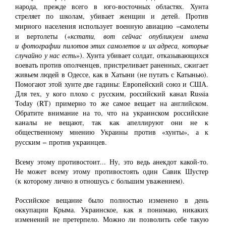
народа, прежде всего в юго-восточных областях. Хунта
стреляет по школам, убивает женщин и детей. Против
‒
мирного населения использует военную авиацию
самолеты
и вертолеты («
кстати, вот сейчас опубликуем имена
и фотографии пилотов этих самолетов и их адреса, которые
случайно у нас есть
»). Хунта убивает солдат, отказывающихся
воевать против ополченцев, пристреливает раненных, сжигает
живьем людей в Одессе, как в Хатыни (не путать с Катынью).
Помогают этой хунте две гадины: Европейский союз и США.
Для тех, у кого плохо с русским, российский канал Russia
Today (RT) примерно то же самое вещает на английском.
Обратите внимание на то, что на украинском российские
каналы не вещают, так как апеллируют они не к
общественному мнению Украины против «хунты», а к
‒
русским
против украинцев.
Всему этому противостоит... Ну, это ведь анекдот какой-то.
Не может всему этому противостоять один Савик Шустер
(к которому лично я отношусь с большим уважением).
Российское вещание было полностью изменено в день
оккупации Крыма. Украинское, как я понимаю, никаких
изменений не претерпело. Можно ли позволить себе такую