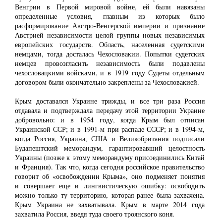
Венгрии в Первой мировой войне, ей были навязаны
определенные условия, главным из которых было
расформирование Австро-Венгерской империи и признание
Австрией независимости целой группы новых независимых
европейских государств. Область, населенная судетскими
немцами, тогда досталась Чехословакии. Попытки судетских
немцев провозгласить независимость были подавлены
чехословацкими войсками, и в 1919 году Судеты отдельным
договором были окончательно закреплены за Чехословакией.
Крым доставался Украине трижды, и все три раза Россия
отдавала и подтверждала передачу этой территории Украине
добровольно: и в 1954 году, когда Крым был отписан
Украинской ССР; и в 1991-м при распаде СССР; и в 1994-м,
когда Россия, Украина, США и Великобритания подписали
Будапештский меморандум, гарантировавший целостность
Украины (позже к этому меморандуму присоединились Китай
и Франция). Так что, когда сегодня российское правительство
говорит об «освобождении Крыма», оно подменяет понятия
и совершает еще и лингвистическую ошибку: освободить
можно только ту территорию, которая ранее была захвачена.
Крым Украина не захватывала. Крым в марте 2014 года
захватила Россия, введя туда своего троянского коня.