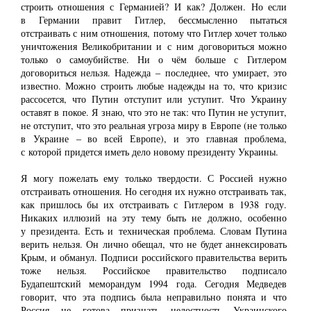
строить отношения с Германией? И как? Должен. Но если
в Германии правит Гитлер, бессмысленно пытаться
отстраивать с ним отношения, потому что Гитлер хочет только
уничтожения Великобритании и с ним договориться можно
только о самоубийстве. Ни о чём больше с Гитлером
договориться нельзя. Надежда ‒ последнее, что умирает, это
известно. Можно строить любые надежды на то, что кризис
рассосется, что Путин отступит или уступит. Что Украину
оставят в покое. Я знаю, что это не так: что Путин не уступит,
не отступит, что это реальная угроза миру в Европе (не только
в Украине ‒ во всей Европе), и это главная проблема,
с которой придется иметь дело новому президенту Украины.
Я могу пожелать ему только твердости. С Россией нужно
отстраивать отношения. Но сегодня их нужно отстраивать так,
как пришлось бы их отстраивать с Гитлером в 1938 году.
Никаких иллюзий на эту тему быть не должно, особенно
у президента. Есть и техническая проблема. Словам Путина
верить нельзя. Он лично обещал, что не будет аннексировать
Крым, и обманул. Подписи российского правительства верить
тоже нельзя. Российское правительство подписало
Будапештский меморандум 1994 года. Сегодня Медведев
говорит, что эта подпись была неправильно понята и что
Россия не готова признать целостность Украинского