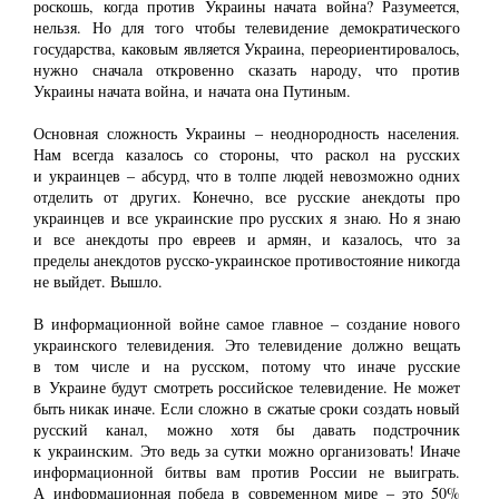
роскошь, когда против Украины начата война? Разумеется,
нельзя. Но для того чтобы телевидение демократического
государства, каковым является Украина, переориентировалось,
нужно сначала откровенно сказать народу, что против
Украины начата война, и начата она Путиным.
Основная сложность Украины ‒ неоднородность населения.
Нам всегда казалось со стороны, что раскол на русских
и украинцев ‒ абсурд, что в толпе людей невозможно одних
отделить от других. Конечно, все русские анекдоты про
украинцев и все украинские про русских я знаю. Но я знаю
и все анекдоты про евреев и армян, и казалось, что за
пределы анекдотов русско-украинское противостояние никогда
не выйдет. Вышло.
В информационной войне самое главное ‒ создание нового
украинского телевидения. Это телевидение должно вещать
в том числе и на русском, потому что иначе русские
в Украине будут смотреть российское телевидение. Не может
быть никак иначе. Если сложно в сжатые сроки создать новый
русский канал, можно хотя бы давать подстрочник
к украинским. Это ведь за сутки можно организовать! Иначе
информационной битвы вам против России не выиграть.
А информационная победа в современном мире ‒ это 50%