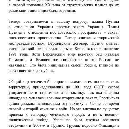
в первой половине ХХ века от стратегических планов до их
реализации дистанция была огромная.
Теперь возвращаемся к вашему вопросу: планы Путина
в отношении Украины просты: захват Украины. Планы
Путина в отношении постсоветского пространства ‒ захват
постсоветского пространства. Гитлер считал «исторической
несправедливостью» Версальский договор. Путин считает
«исторической несправедливостью» Беловежское соглашение
1991 года. Хотя Версальский мир всё-таки был навязан
Германии, а Беловежское соглашение никто России не
навязывал. Это была инициатива самой России, главной из
всех советских республик.
Общий стратегической вопрос о захвате всех постсоветских
территорий, принадлежавших до 1991 года СССР, скорее
упирается не в стратегию, а в тактику. Тактика Сталина
никогда не менялась: военное вторжение и захват. Российская
армия дважды использовала эту тактику в Чечне во время
первой и второй чеченских войн. Но эта тактика по существу
привела к геноциду чеченского народа, а не к военно-
политической победе. Успешнее была тактика военного
вторжения в 2008-м в Грузию. Грузия, подобно Финляндии