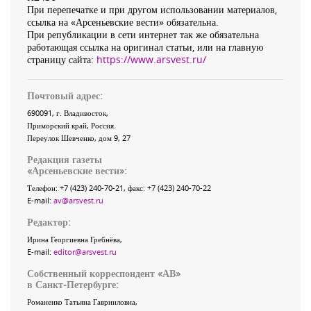
При перепечатке и при другом использовании материалов,
ссылка на «Арсеньевские вести» обязательна.
При републикации в сети интернет так же обязательна
работающая ссылка на оригинал статьи, или на главную
страницу сайта:
https://www.arsvest.ru/
Почтовый адрес:
690091
, г.
Владивосток
,
Приморский край
,
Россия
.
Переулок Шевченко
, дом 9, 27
Редакция газеты
«
Арсеньевские вести
»:
Телефон:
+7 (423) 240-70-21
, факс:
+7 (423) 240-70-22
E-mail:
av@arsvest.ru
Редактор:
Ирина Георгиевна Гребнёва,
E-mail:
editor@arsvest.ru
Собственный корреспондент «АВ»
в Санкт-Петербурге:
Романенко Татьяна Гаврииловна,