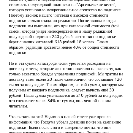
стоимость полугодовой подписки на “Арсеньевские вести”,
которую установило межрегиональное агентство по подписке.
Поэтому звонок нашего читателя о высокой стоимости
подписки сильно озадачил редакцию. После звонка в отдел
подписки мы выяснили, что при каталожной стоимости (той
самой, которая уйдет непосредственно в нашу редакцию)
полугодовой подписки 240 рублей, агентство по подписке
берет с наших читателей 618 рублей 18 копеек. Таким
образом, редакции достается менее 40% от общей стоимости
подписки.
Но и эта сумма катастрофически урезается расходами на
доставку газеты, которые агентство повесило на нас сразу, как
только захватило бразды управления подпиской. Мы тратим на
доставку газет около 20 тысяч ежемесячно, что составляет 120
тысяч за полугодие. Таким образом, из той суммы, которую мы
получаем от каждого подписчика, следует вычесть ещё 30
рублей. Наша сумма уменьшается до 210 рублей за полугодие,
что составляет менее 34% от суммы, оплаченной нашим
читателем.
Что сказать на это? Недавно в нашей газете уже прошла
информация, что Госдума убрала дотацию почте на кампанию
подписки. Было после этого и заверение почты, что они
оставят расценки на подписку прежними. Дотация ещё