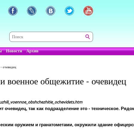
ы
Новости
Архив
- очевидец
и военное общежитие - очевидец
kruzhili_voennoe_obshchezhitie_ochevidets.htm
т очевидец, так как подразделение это - техническое. Ря
еским оружием и гранатометами, окружили здание офицерск