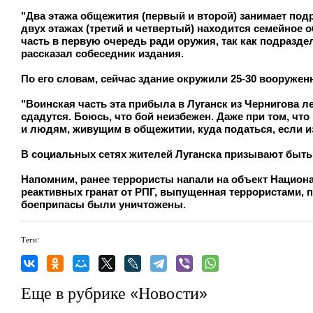
"Два этажа общежития (первый и второй) занимает под
двух этажах (третий и четвертый) находится семейное
часть в первую очередь ради оружия, так как подраздел
рассказал собеседник издания.
По его словам, сейчас здание окружили 25-30 вооруже
"Воинская часть эта прибыла в Луганск из Чернигова лет
сдадутся. Боюсь, что бой неизбежен. Даже при том, ч
и людям, живущим в общежитии, куда податься, если из 
В социальных сетях жителей Луганска призывают быть
Напомним, ранее террористы напали на объект Национа
реактивных гранат от РПГ, выпущенная террористами, п
боеприпасы были уничтожены.
Теги:
Еще в рубрике «Новости»