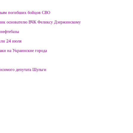
мьям погибших бойцов СВО
тник основателю ВЧК Феликсу Дзержинскому
 нефтебазы
или 24 июля
таки на Украинские города
висимого депутата Шульги