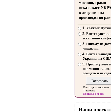
мнению, трамп
отказывает УКР
в лицензии на
производство рак
1. Уважает Путин
2. Боится увелич
эскалацию конфл
3. Никому не дает
лицензии.
4. Боится нападе
Украины на СШ
5. Просто у него 
поведения такая:
обещать и не сдел
Всего проголосовало
1 человек
Прошлые опросы
Наши проект