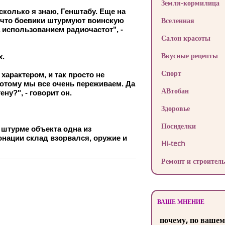
Земля-кормилица
колько я знаю, Генштабу. Еще на
Вселенная
, что боевики штурмуют воинскую
а использованием радиочастот", -
Салон красоты
Вкусные рецепты
х.
Спорт
характером, и так просто не
Потому мы все очень переживаем. Да
АВтобан
ну?", - говорит он.
Здоровье
Посиделки
 штурме объекта одна из
онации склад взорвался, оружие и
Hi-tech
Ремонт и строитель
ВАШЕ МНЕНИЕ
почему, по вашем