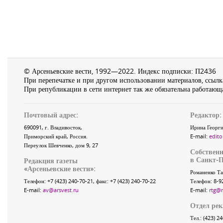
© Арсеньевские вести, 1992—2022. Индекс подписки: П2436
При перепечатке и при другом использовании материалов, ссылка
При републикации в сети интернет так же обязательна работающа
Почтовый адрес:
Редактор:
690091
, г.
Владивосток
,
Ирина Георги
Приморский край
,
Россия
.
E-mail:
edito
Переулок Шевченко
, дом 9, 27
Собственн
в Санкт-П
Редакция газеты
«
Арсеньевские вести
»:
Романенко Та
Телефон:
+7 (423) 240-70-21
, факс:
+7 (423) 240-70-22
Телефон: 8-9
E-mail:
av@arsvest.ru
E-mail:
rtg@
Отдел ре
Тел.: (423) 2