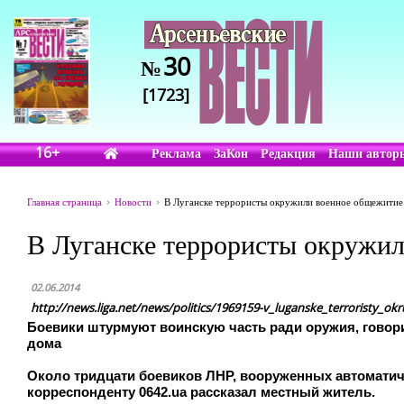
30
№
[1723]
16+
Реклама
ЗаКон
Редакция
Наши автор
Главная страница
Новости
В Луганске террористы окружили военное общежитие 
В Луганске террористы окружил
02.06.2014
http://news.liga.net/news/politics/1969159-v_luganske_terroristy_o
Боевики штурмуют воинскую часть ради оружия, говори
дома
Около тридцати боевиков ЛНР, вооруженных автоматич
корреспонденту 0642.ua рассказал местный житель.