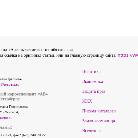
 на «Арсеньевские вести» обязательна.
я ссылка на оригинал статьи, или на главную страницу сайта:
https://w
Политика
евна Гребнёва,
Экономика
r@arsvest.ru
Защита прав
ый корреспондент «АВ»
етербурге:
ЖКХ
тьяна Гаврииловна,
Письма читателей
21-765-5754,
narod.ru
Земля-кормилица
кламы:
Вселенная
40-70-21, факс: (423) 240-70-22