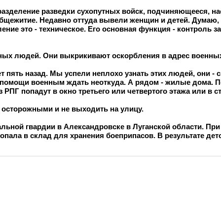
разделение разведки сухопутных войск, подчиняющееся, нас
 общежитие. Недавно оттуда вывели женщин и детей. Думаю
ение это - техническое. Его основная функция - контроль з
нных людей. Они выкрикивают оскорбления в адрес военны
 пять назад. Мы успели неплохо узнать этих людей, они - с 
то помощи военным ждать неоткуда. А рядом - жилые дома. 
РПГ попадут в окно третьего или четвертого этажа или в сте
 осторожными и не выходить на улицу.
льной гвардии в Александровске в Луганской области. При
опала в склад для хранения боеприпасов. В результате дет