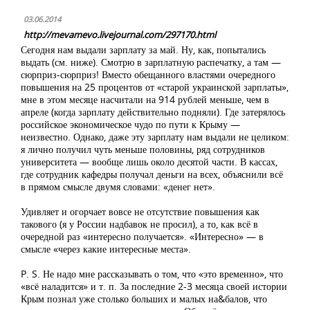
03.06.2014
http://mevamevo.livejournal.com/297170.html
Сегодня нам выдали зарплату за май. Ну, как, попытались
выдать (см. ниже). Смотрю в зарплатную распечатку, а там —
сюрприз-сюрприз! Вместо обещанного властями очередного
повышения на 25 процентов от «старой украинской зарплаты»,
мне в этом месяце насчитали на 914 рублей меньше, чем в
апреле (когда зарплату действительно подняли). Где затерялось
российское экономическое чудо по пути к Крыму —
неизвестно. Однако, даже эту зарплату нам выдали не целиком:
я лично получил чуть меньше половины, ряд сотрудников
университета — вообще лишь около десятой части. В кассах,
где сотрудник кафедры получал деньги на всех, объяснили всё
в прямом смысле двумя словами: «денег нет».
Удивляет и огорчает вовсе не отсутствие повышения как
такового (я у России надбавок не просил), а то, как всё в
очередной раз «интересно получается». «Интересно» — в
смысле «через какие интересные места».
P. S. Не надо мне рассказывать о том, что «это временно», что
«всё наладится» и т. п. За последние 2-3 месяца своей истории
Крым познал уже столько больших и малых на&балов, что