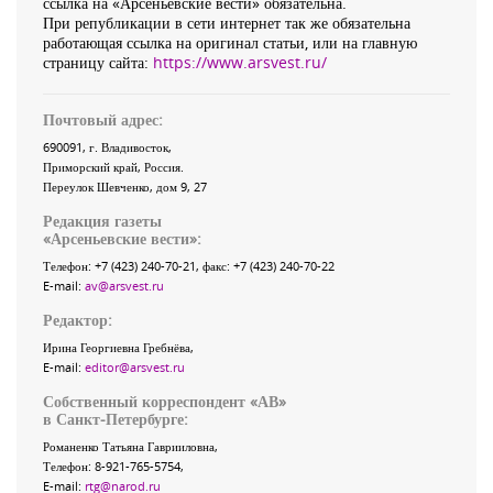
ссылка на «Арсеньевские вести» обязательна.
При републикации в сети интернет так же обязательна
работающая ссылка на оригинал статьи, или на главную
страницу сайта:
https://www.arsvest.ru/
Почтовый адрес:
690091
, г.
Владивосток
,
Приморский край
,
Россия
.
Переулок Шевченко
, дом 9, 27
Редакция газеты
«
Арсеньевские вести
»:
Телефон:
+7 (423) 240-70-21
, факс:
+7 (423) 240-70-22
E-mail:
av@arsvest.ru
Редактор:
Ирина Георгиевна Гребнёва,
E-mail:
editor@arsvest.ru
Собственный корреспондент «АВ»
в Санкт-Петербурге:
Романенко Татьяна Гаврииловна,
Телефон: 8-921-765-5754,
E-mail:
rtg@narod.ru