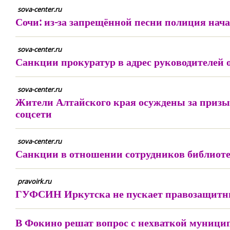
sova-center.ru
Сочи: из-за запрещённой песни полиция нач
sova-center.ru
Санкции прокуратур в адрес руководителей 
sova-center.ru
Жители Алтайского края осуждены за призы
соцсети
sova-center.ru
Санкции в отношении сотрудников библиоте
pravoirk.ru
ГУФСИН Иркутска не пускает правозащитни
В Фокино решат вопрос с нехваткой муници