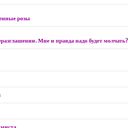
женные розы
неразглашении. Мне и правда надо будет молчать?
и
ммиста