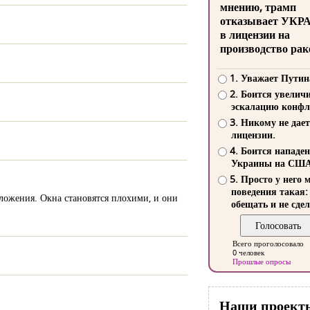
мнению, трамп
отказывает УКР
в лицензии на
производство рак
1. Уважает Путин
2. Боится увелич
эскалацию конфл
3. Никому не дает
лицензии.
4. Боится нападе
Украины на СШ
5. Просто у него 
поведения такая:
вложения. Окна становятся плохими, и они
обещать и не сдел
Всего проголосовало
0 человек
Прошлые опросы
Наши проект