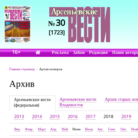
30
№
[1723]
16+
Реклама
ЗаКон
Редакция
Наши автор
Главная страница
Архив номеров
Архив
Арсеньевские вести
Архив старых но
Арсеньевские вести
Владивосток
(федеральная)
2013
2014
2015
2016
2017
2018
2019
Янв.
Февр.
Март
Апр.
Май
Июнь
Июль
Авг.
Сент.
Окт.
Ноя