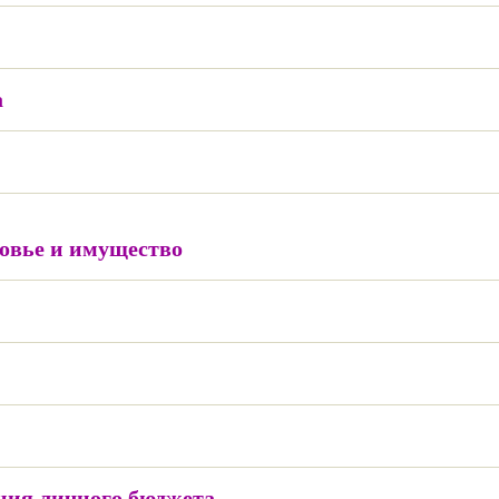
а
ровье и имущество
ния личного бюджета