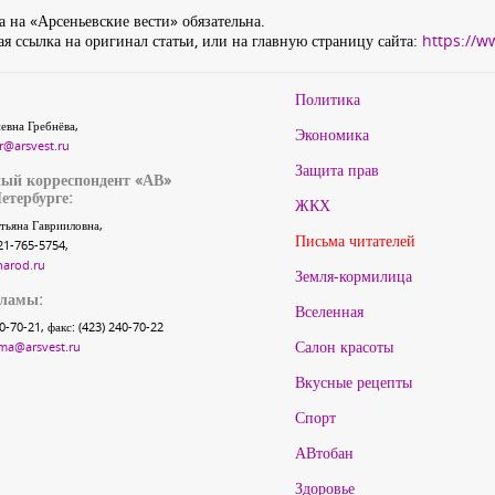
 на «Арсеньевские вести» обязательна.
я ссылка на оригинал статьи, или на главную страницу сайта:
https://w
Политика
евна Гребнёва,
Экономика
r@arsvest.ru
Защита прав
ый корреспондент «АВ»
етербурге:
ЖКХ
тьяна Гаврииловна,
Письма читателей
21-765-5754,
narod.ru
Земля-кормилица
кламы:
Вселенная
40-70-21, факс: (423) 240-70-22
Салон красоты
ma@arsvest.ru
Вкусные рецепты
Спорт
АВтобан
Здоровье