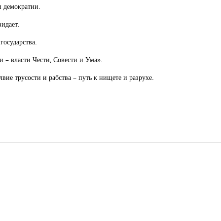
и демократии.
зидает.
государства.
– власти Чести, Совести и Ума».
лвие трусости и рабства – путь к нищете и разрухе.