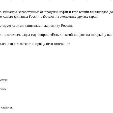
ь финансы, заработанные от продажи нефти и газа (сотни миллиардов до
Тем самым финансы России работают на экономику других стран.
естирует своими капиталами экономику России.
но отвечает, задал ему вопрос: «Есть ли такой вопрос, на который у вас 
я, что вот на этот вопрос у него ответа нет.
аются?
сии?
 страны.