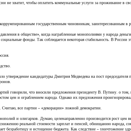
сии не хватит, чтобы оплатить коммунальные услуги за проживание в сво
коррумпированным государственным чиновникам, заинтересованным в р
давления в обществе», когда награбленные монополиями у народа деньги,
оциальные фонды. Так соблюдается некоторая стабильность. В России это
ссия.
одство.
ило утверждение кандидатуры Дмитрия Медведева на пост председателя 
ронов.
ртий говорили, что вносили предложения президенту В. Путину. о том, 
ростом цен и ограблением народа. Однако их предложения проигнорирова
т. Считаю, все партии – «декорации» ложной демократии.
онополий и олигархов. Думаю, целенаправленно производится рост цен 
, снижению реальной стоимости зарплат и пенсий, обнищанию народа, со
ает безработицу и истощение бюджета. Как следствие – уничтожение здр