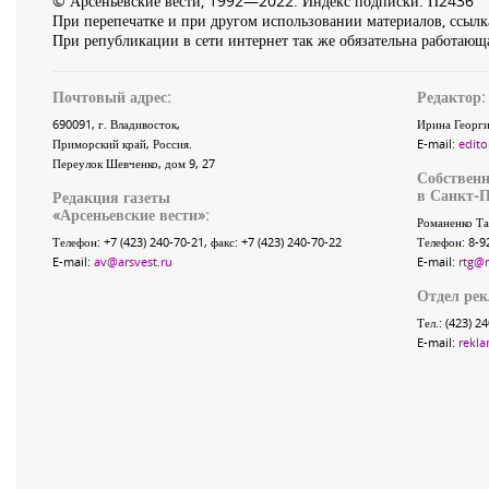
© Арсеньевские вести, 1992—2022. Индекс подписки: П2436
При перепечатке и при другом использовании материалов, ссылка
При републикации в сети интернет так же обязательна работающа
Почтовый адрес:
Редактор:
690091
, г.
Владивосток
,
Ирина Георги
Приморский край
,
Россия
.
E-mail:
edito
Переулок Шевченко
, дом 9, 27
Собственн
в Санкт-П
Редакция газеты
«
Арсеньевские вести
»:
Романенко Та
Телефон:
+7 (423) 240-70-21
, факс:
+7 (423) 240-70-22
Телефон: 8-9
E-mail:
av@arsvest.ru
E-mail:
rtg@
Отдел ре
Тел.: (423) 2
E-mail:
rekla