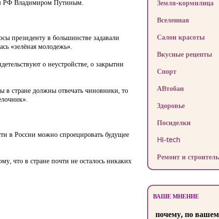
ом РФ Владимиром Путиным.
Земля-кормилица
Вселенная
Салон красоты
росы президенту в большинстве задавали
ась «зелёная молодежь».
Вкусные рецепты
детельствуют о неустройстве, о закрытии
Спорт
АВтобан
мы в стране должны отвечать чиновники, то
елочник».
Здоровье
Посиделки
сти в России можно спроецировать будущее
Hi-tech
Ремонт и строитель
му, что в стране почти не осталось никаких
ВАШЕ МНЕНИЕ
почему, по вашем