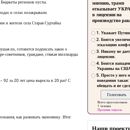
. Бюджеты регионов пусты.
мнению, трамп
отказывает УКР
родах и селах позакрывали.
в лицензии на
производство рак
им и жители села Старая Суртайка
1. Уважает Путин
2. Боится увелич
эскалацию конфл
ушая их, готовится подписать закон о
3. Никому не дает
ре-советников, граждане, стяжая миллиарды
лицензии.
4. Боится нападе
Украины на СШ
5. Просто у него 
 92 за 20 лет цена выросла в 20 раз! С
поведения такая:
обещать и не сдел
Всего проголосовало
1 человек
Прошлые опросы
незнания, как развивать экономику. Итог
Наши проект