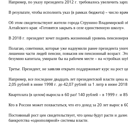
Например, по указу президента 2012 г. требовалось увеличить зар
В результате, чтобы исполнить указ (в рамках бюджета) – число вр
Об этом свидетельствуют жители города Струнино Владимирской об
Алтайского края: «Готовятся закрыть в селе единственную школу».
В 2018 г. президент хочет поднять жизненный уровень пенсионеров.
Полагаю, советники, которые уже надоумили ранее президента уничт
лишении части людей пенсии, повысив им пенсионный возраст. Это
безумию капитала, умирали бы на рабочем месте – на «стройках ш
Третье. Президент, не заявляя открыто поддерживает курс на рост це
Например, все последние двадцать лет президентской власти цена н
2,05 рублей в июне 1998 г. до 42,07 рублей за 1 литр в июне 2018 
Квартплата (в целом) выросла в 60 раз! 140 рублей – в 1999 г. и 85
Кто в России может похвастаться, что его доход за 20 лет вырос в 
Постоянный рост цен свидетельствует, что цены будут расти и далее
банкротства «однополярной» системы власти.