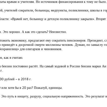
платы врачам и учителям. Но источников финансирования к тому не было
ачей, учителей сократили, больницы, медпункты, поликлиники, школы в го
ласти: «Врачей нет, больницу и детскую поликлинику закрыли». Вторят 
 Это хорошо. А как это сделать? Неизвестно.
ожить экономику, предлагают ему сократить пенсионеров. Президент, сл
 приведёт к досрочной смерти миллионы человек. Думаю, по замыслу го
убохранилищ» для олигархов и чиновников.
н, как я считаю.
а бензин постоянно растёт. На самый ходовой в России бензин марки Аи –
г.
00 рублей – в 2018 г.
60 или хотя бы в 20 раз? Пожалуй, единицы.
. Это путь в нищету, разруху, социальную напряженность. Это результат 