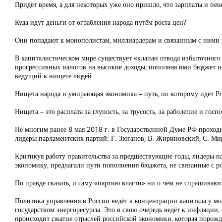
Придёт время, а для некоторых уже оно пришло, что зарплаты и пен
Куда идут деньги от ограбления народа путём роста цен?
Они попадают к монополистам, миллиардерам и связанным с ними 
В капиталистическом мире существует «клапан отвода избыточного 
прогрессивных налогов на высокие доходы, пополняя ими бюджет и с
ведущий к нищете людей.
Нищета народа и умирающая экономика – путь, по которому идёт Ро
Нищета – это расплата за глупость, за трусость, за раболепие и госп
Не многим ранее 8 мая 2018 г. в Государственной Думе РФ проход
лидеры парламентских партий: Г. Зюганов, В. Жириновский, С. Ми
Критикуя работу правительства за предшествующие годы, лидеры па
экономику, предлагали пути пополнения бюджета, не связанные с 
По правде сказать, и саму «партию власти» ни о чём не спрашиваю
Политика управления в России ведёт к концентрации капитала у м
государством энергоресурсы. Это в свою очередь ведёт к инфляции
происходит сжатие отраслей российской экономики, которая порожд