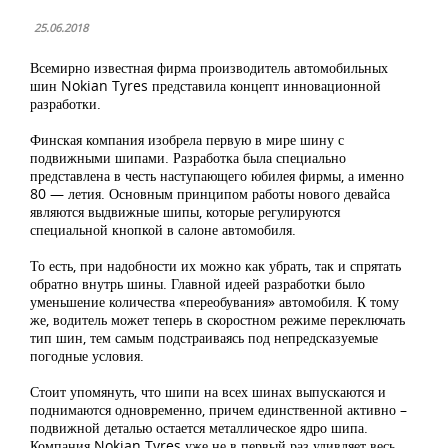
25.06.2018
Всемирно известная фирма производитель автомобильных
шин Nokian Tyres представила концепт инновационной
разработки.
Финская компания изобрела первую в мире шину с
подвижными шипами. Разработка была специально
представлена в честь наступающего юбилея фирмы, а именно
80 — летия. Основным принципом работы нового девайса
являются выдвижные шипы, которые регулируются
специальной кнопкой в салоне автомобиля.
То есть, при надобности их можно как убрать, так и спрятать
обратно внутрь шины. Главной идеей разработки было
уменьшение количества «переобувания» автомобиля. К тому
же, водитель может теперь в скоростном режиме переключать
тип шин, тем самым подстраиваясь под непредсказуемые
погодные условия.
Стоит упомянуть, что шипи на всех шинах выпускаются и
поднимаются одновременно, причем единственной активно –
подвижной деталью остается металлическое ядро шипа.
Компания Nokian Tyres уже не в первый раз удивляет весь