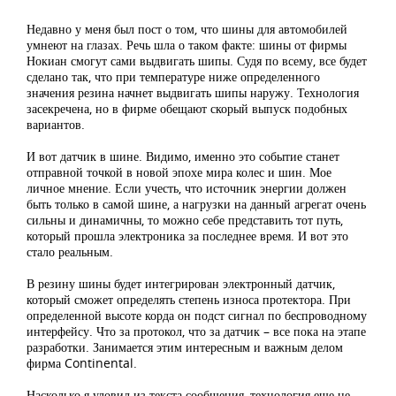
Недавно у меня был пост о том, что шины для автомобилей
умнеют на глазах. Речь шла о таком факте: шины от фирмы
Нокиан смогут сами выдвигать шипы. Судя по всему, все будет
сделано так, что при температуре ниже определенного
значения резина начнет выдвигать шипы наружу. Технология
засекречена, но в фирме обещают скорый выпуск подобных
вариантов.
И вот датчик в шине. Видимо, именно это событие станет
отправной точкой в новой эпохе мира колес и шин. Мое
личное мнение. Если учесть, что источник энергии должен
быть только в самой шине, а нагрузки на данный агрегат очень
сильны и динамичны, то можно себе представить тот путь,
который прошла электроника за последнее время. И вот это
стало реальным.
В резину шины будет интегрирован электронный датчик,
который сможет определять степень износа протектора. При
определенной высоте корда он подст сигнал по беспроводному
интерфейсу. Что за протокол, что за датчик – все пока на этапе
разработки. Занимается этим интересным и важным делом
фирма Continental.
Насколько я уловил из текста сообщения, технология еще не