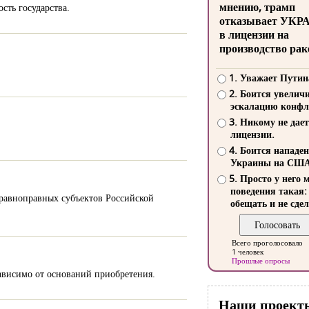
мнению, трамп
сть государства.
отказывает УКР
в лицензии на
производство рак
1. Уважает Путин
2. Боится увелич
эскалацию конфл
3. Никому не дает
лицензии.
4. Боится нападе
Украины на СШ
5. Просто у него 
поведения такая:
- равноправных субъектов Российской
обещать и не сдел
Всего проголосовало
1 человек
Прошлые опросы
зависимо от оснований приобретения.
Наши проект