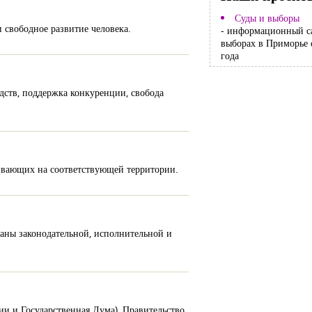
Суды и выборы
 свободное развитие человека.
- информационный с
выборах в Приморье 
года
дств, поддержка конкуренции, свобода
живающих на соответствующей территории.
ганы законодательной, исполнительной и
и и Государственная Дума), Правительство