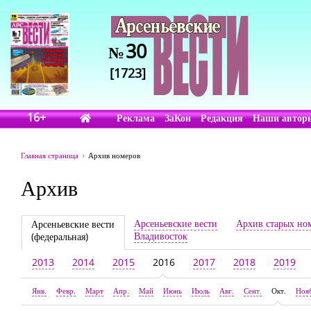
30
№
[1723]
16+
Реклама
ЗаКон
Редакция
Наши автор
Главная страница
Архив номеров
Архив
Арсеньевские вести
Архив старых но
Арсеньевские вести
Владивосток
(федеральная)
2013
2014
2015
2016
2017
2018
2019
Янв.
Февр.
Март
Апр.
Май
Июнь
Июль
Авг.
Сент.
Окт.
Ноя