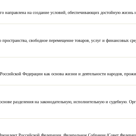
рого направлена на создание условий, обеспечивающих достойную жизнь и
 пространства, свободное перемещение товаров, услуг и финансовых сре
в Российской Федерации как основа жизни и деятельности народов, про
 основе разделения на законодательную, исполнительную и судебную. Ор
Президент Российской Федерации, Федеральное Собрание (Совет Федераци