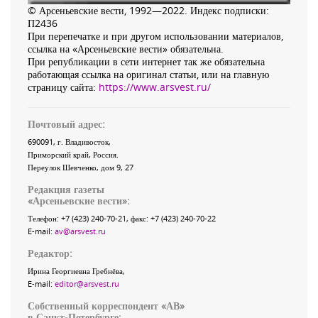
© Арсеньевские вести, 1992—2022. Индекс подписки:
П2436
При перепечатке и при другом использовании материалов,
ссылка на «Арсеньевские вести» обязательна.
При републикации в сети интернет так же обязательна
работающая ссылка на оригинал статьи, или на главную
страницу сайта:
https://www.arsvest.ru/
Почтовый адрес:
690091
, г.
Владивосток
,
Приморский край
,
Россия
.
Переулок Шевченко
, дом 9, 27
Редакция газеты
«
Арсеньевские вести
»:
Телефон:
+7 (423) 240-70-21
, факс:
+7 (423) 240-70-22
E-mail:
av@arsvest.ru
Редактор:
Ирина Георгиевна Гребнёва,
E-mail:
editor@arsvest.ru
Собственный корреспондент «АВ»
в Санкт-Петербурге: