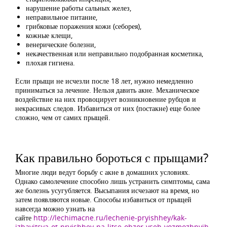
нарушение работы сальных желез,
неправильное питание,
грибковые поражения кожи (себорея),
кожные клещи,
венерические болезни,
некачественная или неправильно подобранная косметика,
плохая гигиена.
Если прыщи не исчезли после 18 лет, нужно немедленно
приниматься за лечение. Нельзя давить акне. Механическое
воздействие на них провоцирует возникновение рубцов и
некрасивых следов. Избавиться от них (постакне) еще более
сложно, чем от самих прыщей.
Как правильно бороться с прыщами?
Многие люди ведут борьбу с акне в домашних условиях.
Однако самолечение способно лишь устранить симптомы, сама
же болезнь усугубляется. Высыпания исчезают на время, но
затем появляются новые. Способы избавиться от прыщей
навсегда можно узнать на
сайте
http://lechimacne.ru/lechenie-pryishhey/kak-
izbavitsya-ot-pryishhey-na-litse-obzor-vseh-vozmozhnyih-