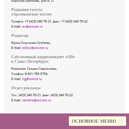
Переулок Шевченко
, дом 9, 27
Редакция газеты
«
Арсеньевские вести
»:
Телефон:
+7 (423) 240-70-21
, факс:
+7 (423) 240-70-22
E-mail:
av@arsvest.ru
Редактор:
Ирина Георгиевна Гребнёва,
E-mail:
editor@arsvest.ru
Собственный корреспондент «АВ»
в Санкт-Петербурге:
Романенко Татьяна Гаврииловна,
Телефон: 8-921-765-5754,
E-mail:
rtg@narod.ru
Отдел рекламы:
Тел.: (423) 240-70-21, факс: (423) 240-70-22
E-mail:
reklama@arsvest.ru
ОСНОВНОЕ МЕНЮ