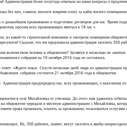
ия! Администрация более полугода отвечала на наши вопросы о продлен
пока без них, главное, вносите вовремя плату за найм жилого помещения 
ь о дальнейшем проживании и подготовке договоров для нас. Время подо
бщежития, просим всех проживающих явиться к 18 час.».
ин, из какой-то строительной компании и смотрели помещения общежити
ересуются? Сказали, что им предложила администрация заселить 350 рабо
им количеством человек в общежитии? Заглянув в несколько не занятых 
азначенного собрания на 10 октября 2016 года не состоялось.
али ответ: «Ждите пока». Спустя несколько дней люди из администрации
объявления: собрание состоится 21 октября 2016 года в общежитии.
ёз. Администрация предупредила нас, всех проживающих, о выселении и
ежития в селе Михайловка от училища. До этого нам удавалось отбить
 на общежитие передали в местную администрацию с.Михайловка, котора
имеем права проживать, платить за проживание, пользоваться услугами 
алоимущих. Их, 350 рабочих, значит, могут заселить в якобы непригодное