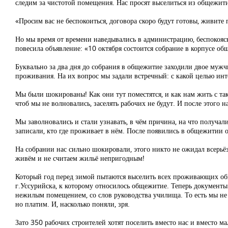
следим за чистотой помещения. Нас просят выселиться из общежит
«Просим вас не беспокоиться, договора скоро будут готовы, живите 
Но мы время от времени наведывались в администрацию, беспокояс
повесила объявление: «10 октября состоится собрание в корпусе о
Буквально за два дня до собрания в общежитие заходили двое мужч
проживания. На их вопрос мы задали встречный: с какой целью инт
Мы были шокированы! Как они тут поместятся, и как нам жить с так
чтоб мы не волновались, заселять рабочих не будут. И после этого н
Мы заволновались и стали узнавать, в чём причина, на что получ
записали, кто где проживает в нём. После появились в общежитии 
На собрании нас сильно шокировали, этого никто не ожидал всерь
живём и не считаем жильё непригодным!
Который год перед зимой пытаются выселить всех проживающих общ
г.Уссурийска, к которому относилось общежитие. Теперь документы
нежилым помещением, со слов руководства училища. То есть мы не 
но платим. И, насколько поняли, зря.
Зато 350 рабочих строителей хотят поселить вместо нас и вместо м