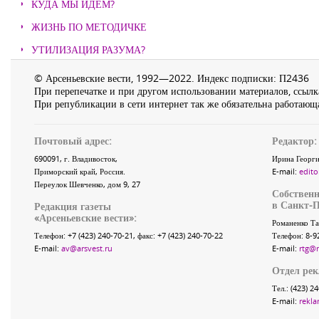
КУДА МЫ ИДЕМ?
ЖИЗНЬ ПО МЕТОДИЧКЕ
УТИЛИЗАЦИЯ РАЗУМА?
© Арсеньевские вести, 1992—2022. Индекс подписки: П2436
При перепечатке и при другом использовании материалов, ссылка
При републикации в сети интернет так же обязательна работающа
Почтовый адрес:
Редактор:
690091
, г.
Владивосток
,
Ирина Георги
Приморский край
,
Россия
.
E-mail:
edito
Переулок Шевченко
, дом 9, 27
Собственн
в Санкт-П
Редакция газеты
«
Арсеньевские вести
»:
Романенко Та
Телефон:
+7 (423) 240-70-21
, факс:
+7 (423) 240-70-22
Телефон: 8-9
E-mail:
av@arsvest.ru
E-mail:
rtg@
Отдел ре
Тел.: (423) 2
E-mail:
rekla