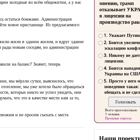
тареи холодные во всём общежитии, а у нас
мнению, трамп
отказывает УКР
в лицензии на
ясь остаться бомжами. Администрация
производство рак
айти новое пристанище. Из предлагаемого
1. Уважает Путин
: жили-жили в здании жилом, и вдруг здание
2. Боится увелич
м рады новым соседям, но администрации
эскалацию конфл
3. Никому не дает
лицензии.
авили на баланс? Значит, теперь
4. Боится нападе
Украины на СШ
ие, мы мёрзли сутки, выяснилось, что
5. Просто у него 
 отопление, мы уже хотели было обращаться
поведения такая:
ости, которых никто не успел увидеть, они
обещать и не сдел
ать, что это в качестве мести нам за то,
Всего проголосовало
евожим и не просим съехать с места
1 человек
Прошлые опросы
Наши проект