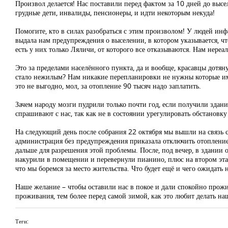
Произвол делается! Нас поставили перед фактом за 10 дней до высе
грудные дети, инвалиды, пенсионеры, и идти некоторым некуда!
Помогите, кто в силах разобраться с этим произволом! У людей ин
выдала нам предупреждения о выселении, в котором указывается, ч
есть у них только Ляличи, от которого все отказываются. Нам нереа
Это за пределами населённого пункта, да и вообще, красавцы дотян
стало нежилым? Нам никакие перепланировки не нужны которые им 
это не выгодно, мол, за отопление 90 тысяч надо заплатить.
Зачем народу мозги пудрили только почти год, если получили здание
спрашивают с нас, так как не в состоянии урегулировать обстановк
На следующий день после собрания 22 октября мы вышли на связь 
администрация без предупреждения приказала отключить отопление 
дальше для разрешения этой проблемы. После, под вечер, в здании 
накурили в помещении и перевернули пианино, плюс на втором этаже
что мы боремся за место жительства. Что будет ещё и чего ожидать н
Наше желание – чтобы оставили нас в покое и дали спокойно прожив
проживания, тем более перед самой зимой, как это любит делать на
Теги: