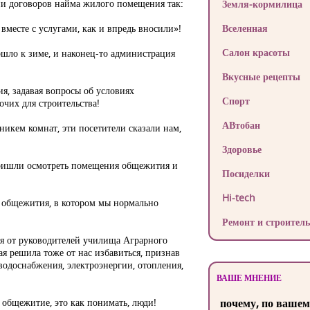
ии договоров найма жилого помещения так:
Земля-кормилица
вместе с услугами, как и впредь вносили»!
Вселенная
Салон красоты
шло к зиме, и наконец-то администрация
Вкусные рецепты
я, задавая вопросы об условиях
Спорт
чих для строительства!
АВтобан
никем комнат, эти посетители сказали нам,
Здоровье
 пришли осмотреть помещения общежития и
Посиделки
Hi-tech
з общежития, в котором мы нормально
Ремонт и строитель
ся от руководителей училища Аграрного
я решила тоже от нас избавиться, признав
водоснабжения, электроэнергии, отопления,
ВАШЕ МНЕНИЕ
 общежитие, это как понимать, люди!
почему, по вашем