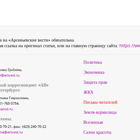
 на «Арсеньевские вести» обязательна.
я ссылка на оригинал статьи, или на главную страницу сайта:
https://w
Политика
евна Гребнёва,
Экономика
r@arsvest.ru
Защита прав
ый корреспондент «АВ»
етербурге:
ЖКХ
тьяна Гаврииловна,
Письма читателей
21-765-5754,
narod.ru
Земля-кормилица
кламы:
Вселенная
40-70-21, факс: (423) 240-70-22
Салон красоты
ma@arsvest.ru