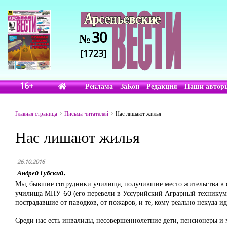
30
№
[1723]
16+
Реклама
ЗаКон
Редакция
Наши автор
Главная страница
Письма читателей
Нас лишают жилья
Нас лишают жилья
26.10.2016
Андрей Губский.
Мы, бывшие сотрудники училища, получившие место жительства в 
училища МПУ-60 (его перевели в Уссурийский Аграрный техникум)
пострадавшие от паводков, от пожаров, и те, кому реально некуда ид
Среди нас есть инвалиды, несовершеннолетние дети, пенсионеры и 