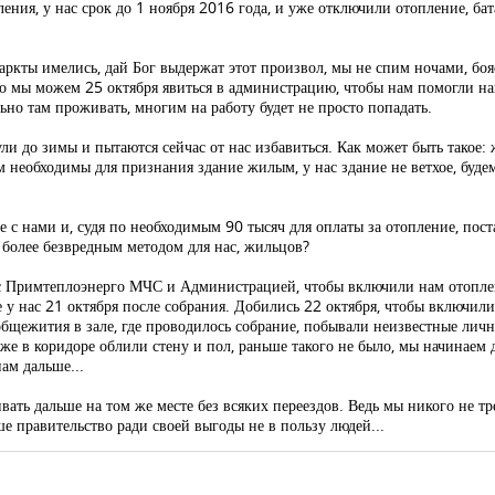
ления, у нас срок до 1 ноября 2016 года, и уже отключили отопление, ба
фаркты имелись, дай Бог выдержат этот произвол, мы не спим ночами, бо
то мы можем 25 октября явиться в администрацию, чтобы нам помогли н
льно там проживать, многим на работу будет не просто попадать.
ули до зимы и пытаются сейчас от нас избавиться. Как может быть такое
необходимы для признания здание жилым, у нас здание не ветхое, буде
 с нами и, судя по необходимым 90 тысяч для оплаты за отопление, пост
у более безвредным методом для нас, жильцов?
с Примтеплоэнерго МЧС и Администрацией, чтобы включили нам отоплен
у нас 21 октября после собрания. Добились 22 октября, чтобы включили
общежития в зале, где проводилось собрание, побывали неизвестные личн
 в коридоре облили стену и пол, раньше такого не было, мы начинаем дум
ам дальше...
ать дальше на том же месте без всяких переездов. Ведь мы никого не тр
ше правительство ради своей выгоды не в пользу людей...