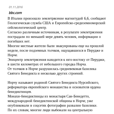
01.11.2016
bbc.com
В Италии произошло землетрясение магнитудой 6,6, сообщают
Геологическая служба США и Европейско-средиземноморский
сейсмологический центр.
Согласно различным источникам, в результате землетрясения
пострадали по меньшей мере девять человек, информации о
погибших нет.
Многие местные жители были эвакуированы еще на прошлой
неделе, после подземных толчков, ощущавшихся в Перудже и
Норче.
Эпицентр землетрясения находится к юго-востоку от Перуджи,
в шести километрах от небольшого городка Норча.
От толчков в Норче разрушилась средневековая базилика
Святого Бенедикта и несколько других строений.
Норчу называют родиной Святого Бенедикта Нурсийского,
реформатора европейского монашества и основателя ордена
бенедиктинцев.
Монахи-бенедиктинцы из монастыря Сан-Бенедетто,
международной бенедиктинской общины в Норче, уже
опубликовали в соцсетях фотографии развалин базилики.
По их словам, многие люди выбежали на центральную