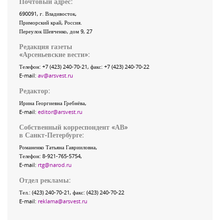
Почтовый адрес:
690091
, г.
Владивосток
,
Приморский край
,
Россия
.
Переулок Шевченко
, дом 9, 27
Редакция газеты
«
Арсеньевские вести
»:
Телефон:
+7 (423) 240-70-21
, факс:
+7 (423) 240-70-22
E-mail:
av@arsvest.ru
Редактор:
Ирина Георгиевна Гребнёва,
E-mail:
editor@arsvest.ru
Собственный корреспондент «АВ»
в Санкт-Петербурге:
Романенко Татьяна Гаврииловна,
Телефон: 8-921-765-5754,
E-mail:
rtg@narod.ru
Отдел рекламы:
Тел.: (423) 240-70-21, факс: (423) 240-70-22
E-mail:
reklama@arsvest.ru