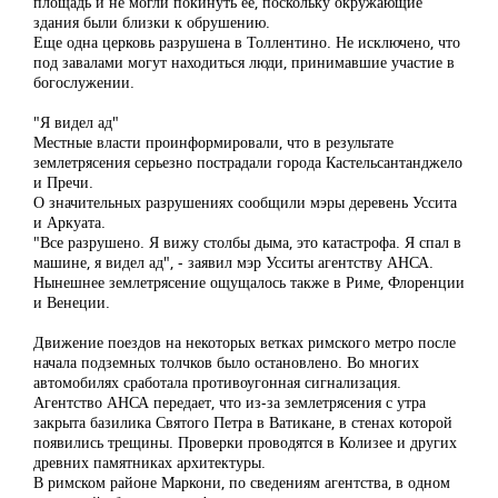
площадь и не могли покинуть ее, поскольку окружающие
здания были близки к обрушению.
Еще одна церковь разрушена в Толлентино. Не исключено, что
под завалами могут находиться люди, принимавшие участие в
богослужении.
"Я видел ад"
Местные власти проинформировали, что в результате
землетрясения серьезно пострадали города Кастельсантанджело
и Пречи.
О значительных разрушениях сообщили мэры деревень Уссита
и Аркуата.
"Все разрушено. Я вижу столбы дыма, это катастрофа. Я спал в
машине, я видел ад", - заявил мэр Усситы агентству АНСА.
Нынешнее землетрясение ощущалось также в Риме, Флоренции
и Венеции.
Движение поездов на некоторых ветках римского метро после
начала подземных толчков было остановлено. Во многих
автомобилях сработала противоугонная сигнализация.
Агентство АНСА передает, что из-за землетрясения с утра
закрыта базилика Святого Петра в Ватикане, в стенах которой
появились трещины. Проверки проводятся в Колизее и других
древних памятниках архитектуры.
В римском районе Маркони, по сведениям агентства, в одном