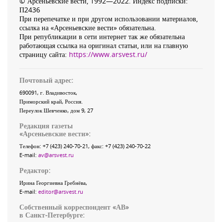
© Арсеньевские вести, 1992—2022. Индекс подписки:
П2436
При перепечатке и при другом использовании материалов,
ссылка на «Арсеньевские вести» обязательна.
При републикации в сети интернет так же обязательна
работающая ссылка на оригинал статьи, или на главную
страницу сайта:
https://www.arsvest.ru/
Почтовый адрес:
690091
, г.
Владивосток
,
Приморский край
,
Россия
.
Переулок Шевченко
, дом 9, 27
Редакция газеты
«
Арсеньевские вести
»:
Телефон:
+7 (423) 240-70-21
, факс:
+7 (423) 240-70-22
E-mail:
av@arsvest.ru
Редактор:
Ирина Георгиевна Гребнёва,
E-mail:
editor@arsvest.ru
Собственный корреспондент «АВ»
в Санкт-Петербурге: