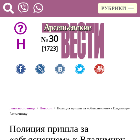
РУБРИКИ
30
№
H
[1723]
Главная страница
Новости
Полиция пришла за «объяснением» к Владимиру
Акименкову
Полиция пришла за
«объяснением» к Владимиру