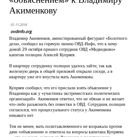
Акименкову
01.11.2016
ovdinfo.org
Владимир Акименков, амнистированный фигурант «Болотного
дела», сообщил на горячую линию ОВД-Инфо, что к нему
домой 29 октября пришел сотрудник ОВД «Медведково»
капитан полиции Алексей Купряев.
В квартиру сотруднику полиции удалось зайти, так как
железную дверь в общей прихожей открыли соседи, а в
квартиру уже его впустила мать Акименкова.
Купряев сообщил, что его прислали взять объяснение у
Владимира как у «участника экстремистских политических
организаций». Акименков ответил, что не обязан и не желает
что-либо разъяснить без повестки в ОВД. Сотрудник полиции
согласился, что процессуального статуса у Акименкова
никакого нет.
Тем не менее, мать политзаключенного не возражала против
дачи «объяснения» и ответила на вопросы капитана Купряева