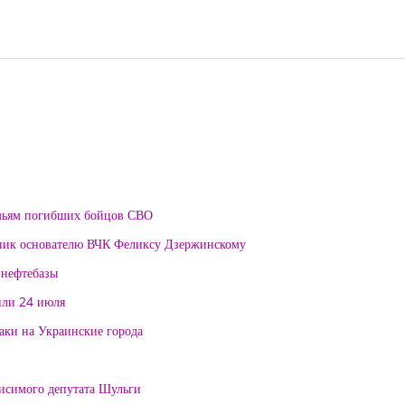
мьям погибших бойцов СВО
тник основателю ВЧК Феликсу Дзержинскому
 нефтебазы
или 24 июля
таки на Украинские города
висимого депутата Шульги