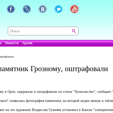
ы
Новости
Архив
штрафовали
памятник Грозному, оштрафовали
у в Орле, задержали и оштрафовали по статье "Хулиганство", сообщает 
кте" появилась фотография памятника, на которой виден мешок и таблич
вет на это художник Владислав Гультяев установил в Канске "альтернати