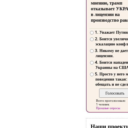
мнению, трамп
отказывает УКР
в лицензии на
производство рак
1. Уважает Путин
2. Боится увелич
эскалацию конфл
3. Никому не дает
лицензии.
4. Боится нападе
Украины на СШ
5. Просто у него 
поведения такая:
обещать и не сдел
Всего проголосовало
1 человек
Прошлые опросы
Наши проект