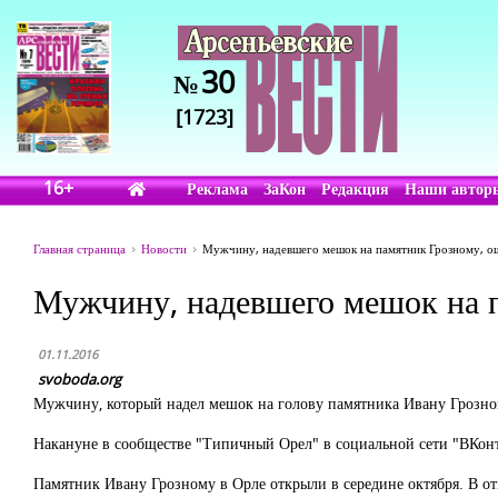
30
№
[1723]
16+
Реклама
ЗаКон
Редакция
Наши автор
Главная страница
Новости
Мужчину, надевшего мешок на памятник Грозному, о
Мужчину, надевшего мешок на 
01.11.2016
svoboda.org
Мужчину, который надел мешок на голову памятника Ивану Грозном
Накануне в сообществе "Типичный Орел" в социальной сети "ВКонта
Памятник Ивану Грозному в Орле открыли в середине октября. В от