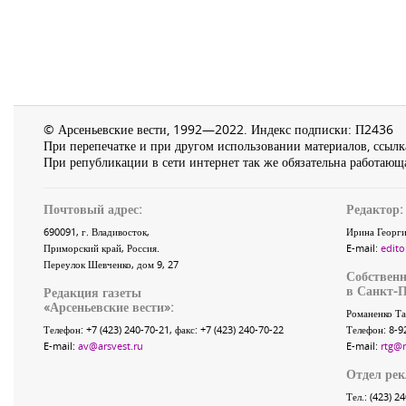
© Арсеньевские вести, 1992—2022. Индекс подписки: П2436
При перепечатке и при другом использовании материалов, ссылка
При републикации в сети интернет так же обязательна работающа
Почтовый адрес:
Редактор:
690091
, г.
Владивосток
,
Ирина Георги
Приморский край
,
Россия
.
E-mail:
edito
Переулок Шевченко
, дом 9, 27
Собственн
в Санкт-П
Редакция газеты
«
Арсеньевские вести
»:
Романенко Та
Телефон:
+7 (423) 240-70-21
, факс:
+7 (423) 240-70-22
Телефон: 8-9
E-mail:
av@arsvest.ru
E-mail:
rtg@
Отдел ре
Тел.: (423) 2