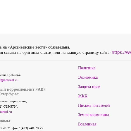
 на «Арсеньевские вести» обязательна.
я ссылка на оригинал статьи, или на главную страницу сайта:
https://w
Политика
евна Гребнёва,
Экономика
r@arsvest.ru
Защита прав
ый корреспондент «АВ»
етербурге:
ЖКХ
тьяна Гаврииловна,
Письма читателей
21-765-5754,
narod.ru
Земля-кормилица
кламы:
Вселенная
40-70-21, факс: (423) 240-70-22