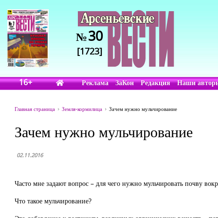
30
№
[1723]
16+
Реклама
ЗаКон
Редакция
Наши автор
Главная страница
Земля-кормилица
Зачем нужно мульчирование
Зачем нужно мульчирование
02.11.2016
Часто мне задают вопрос – для чего нужно мульчировать почву вокру
Что такое мульчирование?