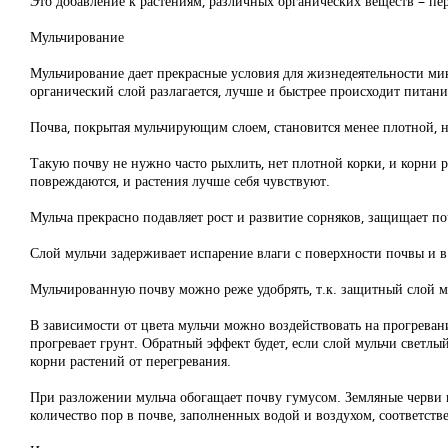
Это добавление к растениям, различных органических веществ – пер
Мульчирование
Мульчирование дает прекрасные условия для жизнедеятельности ми
органический слой разлагается, лучше и быстрее происходит пита
Почва, покрытая мульчирующим слоем, становится менее плотной, не
Такую почву не нужно часто рыхлить, нет плотной корки, и корни 
повреждаются, и растения лучше себя чувствуют.
Мульча прекрасно подавляет рост и развитие сорняков, защищает по
Слой мульчи задерживает испарение влаги с поверхности почвы и в
Мульчированную почву можно реже удобрять, т.к. защитный слой 
В зависимости от цвета мульчи можно воздействовать на прогревани
прогревает грунт. Обратный эффект будет, если слой мульчи светлы
корни растений от перегревания.
При разложении мульча обогащает почву гумусом. Земляные черви 
количество пор в почве, заполненных водой и воздухом, соответств