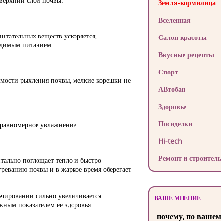
 верхний слой почвы.
Земля-кормилица
Вселенная
итательных веществ ускоряется,
Салон красоты
ходимым питанием.
Вкусные рецепты
Спорт
димости рыхления почвы, мелкие корешки не
АВтобан
Здоровье
Посиделки
т равномерное увлажнение.
Hi-tech
Ремонт и строитель
нтально поглощает тепло и быстро
огреванию почвы и в жаркое время оберегает
ьчировании сильно увеличивается
ВАШЕ МНЕНИЕ
ажным показателем ее здоровья.
почему, по вашем