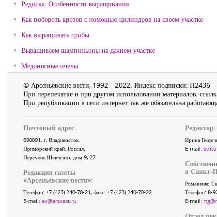
Редиска. Особенности выращивания
Как побороть кротов с помощью цилиндров на своем участке
Как выращивать грибы
Выращиваем шампиньоны на дачном участке
Медоносные пчелы
© Арсеньевские вести, 1992—2022. Индекс подписки: П2436
При перепечатке и при другом использовании материалов, ссылка
При републикации в сети интернет так же обязательна работающа
Почтовый адрес:
Редактор:
690091
, г.
Владивосток
,
Ирина Георги
Приморский край
,
Россия
.
E-mail:
edito
Переулок Шевченко
, дом 9, 27
Собственн
в Санкт-П
Редакция газеты
«
Арсеньевские вести
»:
Романенко Та
Телефон:
+7 (423) 240-70-21
, факс:
+7 (423) 240-70-22
Телефон: 8-9
E-mail:
av@arsvest.ru
E-mail:
rtg@
Отдел ре