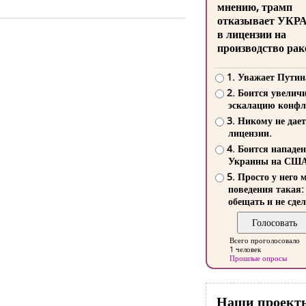
мнению, трамп
отказывает УКР
в лицензии на
производство рак
1. Уважает Путин
2. Боится увелич
эскалацию конфл
3. Никому не дает
лицензии.
4. Боится нападе
Украины на СШ
5. Просто у него 
поведения такая:
обещать и не сдел
Всего проголосовало
1 человек
Прошлые опросы
Наши проект