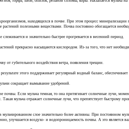
егноя, торфа, хвои, опилок, резаной соломы, коры. Насыпается мульча на
кроорганизмов, находящихся в почве. При этом процесс минерализации п
ние растений полезными веществами. Почва постоянно обогащается необ
 слеживается и значительно быстрее прогревается в весенний период.
растений прекрасно насыщаются кислородом. Из-за того, что нет необхо
чву от губительного воздействия ветра, появления трещин.
 результате этого поддерживает регулярный водный баланс, обеспечивае
мульчи сокращает вымывание удобрений.
е почвы. Если мульча темная, то она притягивает солнечные лучи, моме
й. Такая мульча отражает солнечные лучи, что препятствует быстрому пр
в мульчированном слое значительно более активны. При постоянном мул
енно, улучшается воздухо- и водопроницаемость почвы. А это является в