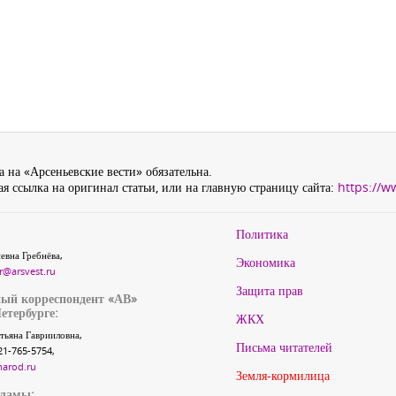
 на «Арсеньевские вести» обязательна.
я ссылка на оригинал статьи, или на главную страницу сайта:
https://w
Политика
евна Гребнёва,
Экономика
r@arsvest.ru
Защита прав
ый корреспондент «АВ»
етербурге:
ЖКХ
тьяна Гаврииловна,
Письма читателей
21-765-5754,
narod.ru
Земля-кормилица
кламы: