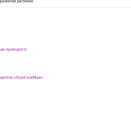
 развития растений.
как проводится
водителя «АгроСельМаш»