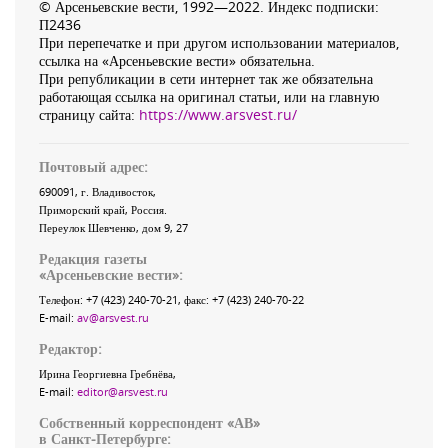
© Арсеньевские вести, 1992—2022. Индекс подписки:
П2436
При перепечатке и при другом использовании материалов,
ссылка на «Арсеньевские вести» обязательна.
При републикации в сети интернет так же обязательна
работающая ссылка на оригинал статьи, или на главную
страницу сайта:
https://www.arsvest.ru/
Почтовый адрес:
690091
, г.
Владивосток
,
Приморский край
,
Россия
.
Переулок Шевченко
, дом 9, 27
Редакция газеты
«
Арсеньевские вести
»:
Телефон:
+7 (423) 240-70-21
, факс:
+7 (423) 240-70-22
E-mail:
av@arsvest.ru
Редактор:
Ирина Георгиевна Гребнёва,
E-mail:
editor@arsvest.ru
Собственный корреспондент «АВ»
в Санкт-Петербурге: