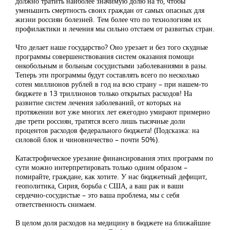
должно тратить наиболее значимую долю на то, чтобы
уменьшить смертность своих граждан от самых опасных для
жизни россиян болезней. Тем более что по технологиям их
профилактики и лечения мы сильно отстаем от развитых стран.
Что делает наше государство? Оно урезает и без того скудные
программы совершенствования систем оказания помощи
онкобольным и больным сосудистыми заболеваниями в разы.
Теперь эти программы будут составлять всего по несколько
сотен миллионов рублей в год на всю страну – при нашем-то
бюджете в 13 триллионов только открытых расходов! На
развитие систем лечения заболеваний, от которых на
протяжении вот уже многих лет ежегодно умирают примерно
две трети россиян, тратятся всего лишь тысячные доли
процентов расходов федерального бюджета! (Подсказка: на
силовой блок и чиновничество – почти 50%).
Катастрофическое урезание финансирования этих программ по
сути можно интерпретировать только одним образом –
помирайте, граждане, как хотите. У нас бюджетный дефицит,
геополитика, Сирия, борьба с США, а ваш рак и ваши
сердечно-сосудистые – это ваша проблема, мы с себя
ответственность снимаем.
В целом доля расходов на медицину в бюджете на ближайшие