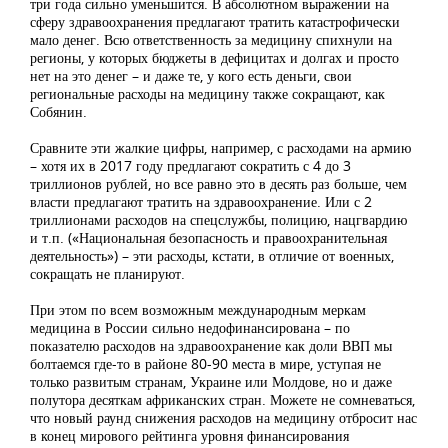
три года сильно уменьшится. В абсолютном выражении на
сферу здравоохранения предлагают тратить катастрофически
мало денег. Всю ответственность за медицину спихнули на
регионы, у которых бюджеты в дефицитах и долгах и просто
нет на это денег – и даже те, у кого есть деньги, свои
региональные расходы на медицину также сокращают, как
Собянин.
Сравните эти жалкие цифры, например, с расходами на армию
– хотя их в 2017 году предлагают сократить с 4 до 3
триллионов рублей, но все равно это в десять раз больше, чем
власти предлагают тратить на здравоохранение. Или с 2
триллионами расходов на спецслужбы, полицию, нацгвардию
и т.п. («Национальная безопасность и правоохранительная
деятельность») – эти расходы, кстати, в отличие от военных,
сокращать не планируют.
При этом по всем возможным международным меркам
медицина в России сильно недофинансирована – по
показателю расходов на здравоохранение как доли ВВП мы
болтаемся где-то в районе 80-90 места в мире, уступая не
только развитым странам, Украине или Молдове, но и даже
полутора десяткам африканских стран. Можете не сомневаться,
что новый раунд снижения расходов на медицину отбросит нас
в конец мирового рейтинга уровня финансирования