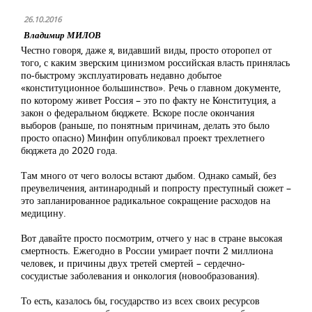
26.10.2016
Владимир МИЛОВ
Честно говоря, даже я, видавший виды, просто оторопел от
того, с каким зверским цинизмом российская власть принялась
по-быстрому эксплуатировать недавно добытое
«конституционное большинство». Речь о главном документе,
по которому живет Россия – это по факту не Конституция, а
закон о федеральном бюджете. Вскоре после окончания
выборов (раньше, по понятным причинам, делать это было
просто опасно) Минфин опубликовал проект трехлетнего
бюджета до 2020 года.
Там много от чего волосы встают дыбом. Однако самый, без
преувеличения, антинародный и попросту преступный сюжет –
это запланированное радикальное сокращение расходов на
медицину.
Вот давайте просто посмотрим, отчего у нас в стране высокая
смертность. Ежегодно в России умирает почти 2 миллиона
человек, и причины двух третей смертей – сердечно-
сосудистые заболевания и онкология (новообразования).
То есть, казалось бы, государство из всех своих ресурсов