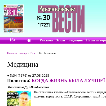
30
№
[1723]
16+
Реклама
ЗаКон
Редакция
Наши автор
Главная страница
Теги
Тег: Медицина
Медицина
● №34 (1676) от 27.08.2025
Политика:
КОГДА ЖИЗНЬ БЫЛА ЛУЧШЕ?
Валентина Д., г.Владивосток
На страницах газеты «Арсеньевские вести» неред
должны вернуться к СССР. Сторонники такой точки