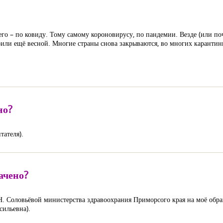
го – по ковиду. Тому самому короновирусу, по пандемии. Везде (или поч
или ещё весной. Многие страны снова закрываются, во многих карантины
но?
тателя).
ачено?
.Н. Соловьёвой министерства здравоохрания Приморсого края на моё об
сильевна).