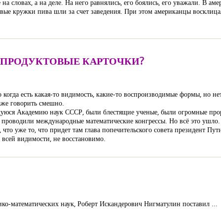
на словах, а на деле. На него равнялись, его боялись, его уважали. В ам
ервые кружки пива шли за счет заведения. При этом американцы восклиц
И ПРОДУКТОВЫЕ КАРТОЧКИ?
о когда есть какая-то видимость, какие-то воспроизводимые формы, но н
даже говорить смешно.
щуюся Академию наук СССР, были блестящие ученые, были огромные прор
проводили международные математические конгрессы. Но всё это ушло.
 что уже то, что придет там глава попечительского совета президент Пут
о всей видимости, не восстановимо.
ко-математических наук, Роберт Искандерович Нигматулин поставил ...