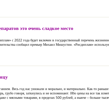
аратов это очень сладкое место
иплам» с 2022 года будет включен в государственный перечень жизнен
равительства сообщил премьер Михаил Мишустин. «Рисдиплам» использу
онцу
ганием. Весь год нас унижали и морально, и материально. Как-то раньш
ь, грубо говоря, заткнулись и не вспоминают. Ибо цены на все так взме
даже с мясными товарами, в пределах 500 рублей, а нынче – больше тысяч