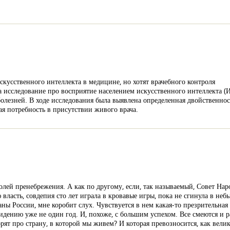
сственного интеллекта в медицине, но хотят врачебного контроля
следование про восприятие населением искусственного интеллекта (ИИ
лезней. В ходе исследования была выявлена определенная двойственност
ая потребность в присутствии живого врача.
олей пренебрежения. А как по другому, если, так называемый, Совет Нар
ласть, совдепия сто лет играла в кровавые игры, пока не сгинула в неб
ы России, мне коробит слух. Чувствуется в нем какая-то презрительная 
идению уже не один год. И, похоже, с большим успехом. Все смеются и р
орят про страну, в которой мы живем? И которая превозносится, как велик