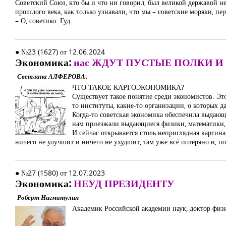
Советский Союз, кто бы и что ни говорил, был великой державой не 
прошлого века, как только узнавали, что мы – советские моряки, п
– О, советико. Гуд.
● №23 (1627) от 12.06.2024
Экономика:
нас ЖДУТ ПУСТЫЕ ПОЛКИ 
Светлана АЛФЕРОВА.
ЧТО ТАКОЕ КАРГОЭКОНОМИКА?
Существует такое понятие среди экономистов. Эт
то институты, какие-то организации, о которых 
Когда-то советская экономика обеспечила выдаю
нам приезжали выдающиеся физики, математики, 
И сейчас открывается столь неприглядная картина,
ничего не улучшит и ничего не ухудшит, там уже всё потеряно и, п
● №27 (1580) от 12.07.2023
Экономика:
НЕУД ПРЕЗИДЕНТУ
Роберт Нигматулин
Академик Российской академии наук, доктор физи