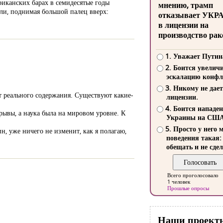
ериканских барах в семидесятые годы
мнению, трамп
али, поднимая большой палец вверх:
отказывает УКР
в лицензии на
производство рак
1. Уважает Путин
2. Боится увелич
эскалацию конфл
3. Никому не дает
ет реального содержания. Существуют какие-
лицензии.
4. Боится нападе
ывы, а наука была на мировом уровне. К
Украины на СШ
5. Просто у него 
ин, уже ничего не изменит, как я полагаю,
поведения такая:
обещать и не сдел
Всего проголосовало
1 человек
Прошлые опросы
Наши проект