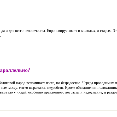
да и для всего человечества. Коронавирус косит и молодых, и старых. Э
.
параллельно?
оликовой народ вспоминает часто, но безрадостно. Череда проводимых п
 нам массу, мягко выражаясь, неудобств. Кроме объединения поликлини
вызвало у людей, особенно преклонного возраста, и недоумение, и раздр