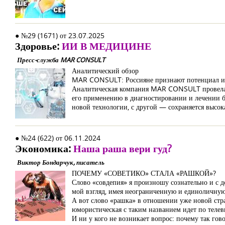
● №29 (1671) от 23.07.2025
Здоровье:
ИИ В МЕДИЦИНЕ
Пресс-служба MAR CONSULT
Аналитический обзор
MAR CONSULT: Россияне признают потенциал иску
Аналитическая компания MAR CONSULT провела ис
его применению в диагностировании и лечении бо
новой технологии, с другой — сохраняется высок
● №24 (622) от 06.11.2024
Экономика:
Наша раша вери гуд?
Виктор Бондарчук, писатель
ПОЧЕМУ «СОВЕТИКО» СТАЛА «РАШКОЙ»?
Слово «совдепия» я произношу сознательно и с д
мой взгляд, имея неограниченную и единоличную в
А вот слово «рашка» в отношении уже новой стран
юмористическая с таким названием идет по телев
И ни у кого не возникает вопрос: почему так гов