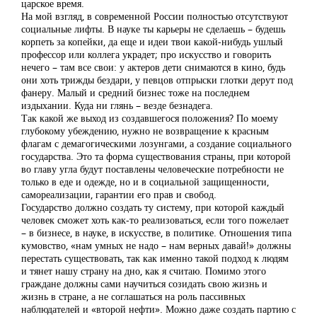
царское время.
На мой взгляд, в современной России полностью отсутствуют
социальные лифты. В науке ты карьеры не сделаешь – будешь
корпеть за копейки, да еще и идеи твои какой-нибудь ушлый
профессор или коллега украдет; про искусство и говорить
нечего – там все свои: у актеров дети снимаются в кино, будь
они хоть трижды бездари, у певцов отпрыски глотки дерут под
фанеру. Малый и средний бизнес тоже на последнем
издыхании. Куда ни глянь – везде безнадега.
Так какой же выход из создавшегося положения? По моему
глубокому убеждению, нужно не возвращение к красным
флагам с демагогическими лозунгами, а создание социального
государства. Это та форма существования страны, при которой
во главу угла будут поставлены человеческие потребности не
только в еде и одежде, но и в социальной защищенности,
самореализации, гарантии его прав и свобод.
Государство должно создать ту систему, при которой каждый
человек сможет хоть как-то реализоваться, если того пожелает
– в бизнесе, в науке, в искусстве, в политике. Отношения типа
кумовство, «нам умных не надо – нам верных давай!» должны
перестать существовать, так как именно такой подход к людям
и тянет нашу страну на дно, как я считаю. Помимо этого
граждане должны сами научиться созидать свою жизнь и
жизнь в стране, а не соглашаться на роль пассивных
наблюдателей и «второй нефти». Можно даже создать партию с