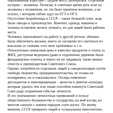
образованные взрослые с трудом могут разобраться. Отдельная
история – экзамены. Полагаю, в советское время дети шли на
экзамены с волнением, но это было приятное волнение, а не
психоз, с которым сейчас идут на ЕГЭ и ОГЭ.
Отсутствие безработицы в СССР – также большой плюс, ведь
были заводы и производство. Конечно, одежда, машины и
техника оставляли желать лучшего, но для людей были рабочие
места.
Человека, приехавшего на работу в другой регион, обязаны
были обеспечить жильем, никто не заставлял его скитаться по
вокзалам со словами «это твои проблемы» и т.п.
Относительно невысокая цена и качество продуктов и платы за
ЖКХ, доступная медицина (даже в отдаленных деревнях были
фельдшерские пункты, и никто их не закрывал), также можно
отнести к преимуществам Советского Союза.
Однако, потребности отдельных людей в самореализации путем
свободы творчества, предпринимательства, не только не
поощрялись, но и наказывались. Отсюда появление
диссидентов и невозвращенцев – артисты и деятели культуры,
которым удалось тем или иным способом покинуть Советский
Союз ради сохранения себя как личности.
И это уничижение личностных проявлений в пользу
общественного большинства и государства, на мой взгляд, во
многом сыграло с нашим народом злую шутку. По моему
мнению, СССР превратил людей в «социальных импотентов»,