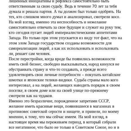
лишенных инициативы и рефлекса самостоятельно быть
ответственным за свою судьбу. Ведь в течение 70 лет за тебя
думала и решала партия. А ты должен был только одобрять. На
тех, кто слишком много думал и анализировал, смотрели косо.
На мой взгляд, именно эта неспособность и нежелание
самостоятельно отвечать за свое будущее и служит на руку тем,
кто сегодня пугает людей империалистическими аппетитами
Запада. Но только при этом упускается из виду тот факт, что на
этом злом Западе государством созданы возможности для
самореализации людей, а как их использовать и использовать
ли, решает сам человек.
После перестройки, когда вроде бы появились возможности
иметь свой бизнес, свободно высказываться, народ кинулся не
обустраивать страну и что-то создавать, а прежде всего
удовлетворять свои личные потребности – покупать китайские
шмотки и японские телики-видики. Судьба страны мало кого
интересовал, а на людей, желающих наводить порядок в своем
поселке, в своем доме или на своей улице по-прежнему
смотрели как на чудаков.
Именно это безразличие, порожденное запретами СССР,
желание иметь красивые вещи, появившиеся в магазинах в
противовес советской серости и нищете, и привели, по моему
мнению, к тому, что мы сейчас имеем. На мой взгляд, в
настоящее время мы переживаем период, в который собрали
все негативное, что было не только в Советском Союзе, но и в