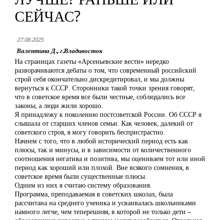
СЕЙЧАС?
27.08.2025
Валентина Д., г.Владивосток
На страницах газеты «Арсеньевские вести» нередко
разворачиваются дебаты о том, что современный российский
строй себя окончательно дискредитировал, и мы должны
вернуться к СССР. Сторонники такой точки зрения говорят,
что в советское время все были честные, соблюдались все
законы, а люди жили хорошо.
Я принадлежу к поколению постсоветской России. Об СССР я
слышала от старших членов семьи. Как человек, далекий от
советского строя, я могу говорить беспристрастно.
Начнем с того, что в любой исторический период есть как
плюсы, так и минусы, и в зависимости от количественного
соотношения негатива и позитива, мы оцениваем тот или иной
период как хороший или плохой. Вне всякого сомнения, в
советское время были существенные плюсы.
Одним из них я считаю систему образования.
Программа, преподаваемая в советских школах, была
рассчитана на среднего ученика и усваивалась школьниками
намного легче, чем теперешняя, в которой не только дети –