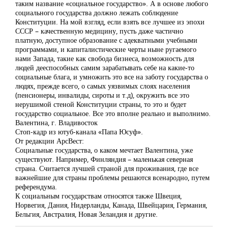
таким название «социальное государство». А в основе любого
социального государства должно лежать соблюдение
Конституции. На мой взгляд, если взять все лучшее из эпохи
СССР – качественную медицину, пусть даже частично
платную, доступное образование с адекватными учебными
программами, и капиталистические черты ныне ругаемого
нами Запада, такие как свобода бизнеса, возможность для
людей дееспособных самим зарабатывать себе на какие-то
социальные блага, и умножить это все на заботу государства о
людях, прежде всего, о самых уязвимых слоях населения
(пенсионеры, инвалиды, сироты и т.д), окружить все это
нерушимой стеной Конституции страны, то это и будет
государство социальное. Все это вполне реально и выполнимо.
Валентина, г. Владивосток
Стоп-кадр из ютуб-канала «Папа Юсуф».
От редакции АрсВест:
Социальные государства, о каком мечтает Валентина, уже
существуют. Например, Финляндия – маленькая северная
страна. Считается лучшей страной для проживания, где все
важнейшие для страны проблемы решаются всенародно, путем
референдума.
К социальным государствам относятся также Швеция,
Норвегия, Дания, Нидерланды, Канада, Швейцария, Германия,
Бельгия, Австралия, Новая Зеландия и другие.