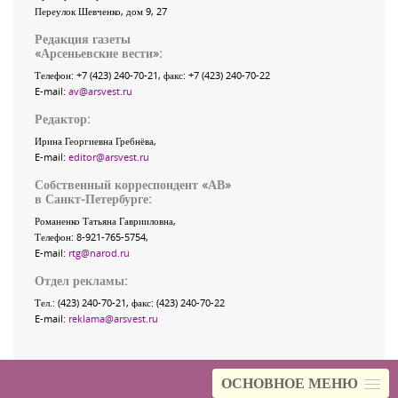
Переулок Шевченко
, дом 9, 27
Редакция газеты
«
Арсеньевские вести
»:
Телефон:
+7 (423) 240-70-21
, факс:
+7 (423) 240-70-22
E-mail:
av@arsvest.ru
Редактор:
Ирина Георгиевна Гребнёва,
E-mail:
editor@arsvest.ru
Собственный корреспондент «АВ»
в Санкт-Петербурге:
Романенко Татьяна Гаврииловна,
Телефон: 8-921-765-5754,
E-mail:
rtg@narod.ru
Отдел рекламы:
Тел.: (423) 240-70-21, факс: (423) 240-70-22
E-mail:
reklama@arsvest.ru
ОСНОВНОЕ МЕНЮ