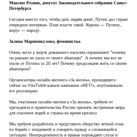
Максим Резник, депутат Законодательного собрания Санкт-
Петербурга
Сегодня вместо того, чтобы дать людям денег, Путин дал стране
очередное интервью. План власти такой. Корона — Путину,
вирус — народу.
Залина Маршенкулова, феминистка
Очень часто у жертв домашнего насилия спрашивают "почему
ты раньше не ушла от своего абьюзера". А почему мы все не
ушли от Путина за 20 лет? Почему продолжаем жить со своим
абьюзером?
Организаторы онлайн-митинга «За жизнь», проходящего
сейчас на YouTube-канале кампании «НЕТ!», опубликовали
его резолюцию.
Мы, участники онлайн-митинга «За жизнь», требуем от
президента и правительства России принять экстренные меры
для спасения людей и страны во время кризиса.
Мы требуем разработать и представить обществу четкий план
по борьбе с эпидемией и говорить правду о сложившейся
ситуации. Неопределенность и вранье порождают слухи и