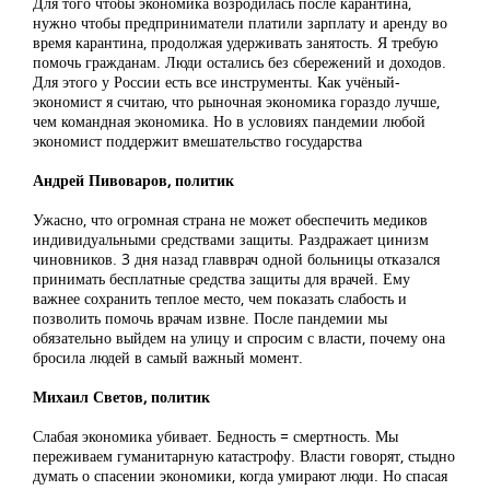
Для того чтобы экономика возродилась после карантина,
нужно чтобы предприниматели платили зарплату и аренду во
время карантина, продолжая удерживать занятость. Я требую
помочь гражданам. Люди остались без сбережений и доходов.
Для этого у России есть все инструменты. Как учёный-
экономист я считаю, что рыночная экономика гораздо лучше,
чем командная экономика. Но в условиях пандемии любой
экономист поддержит вмешательство государства
Андрей Пивоваров, политик
Ужасно, что огромная страна не может обеспечить медиков
индивидуальными средствами защиты. Раздражает цинизм
чиновников. 3 дня назад главврач одной больницы отказался
принимать бесплатные средства защиты для врачей. Ему
важнее сохранить теплое место, чем показать слабость и
позволить помочь врачам извне. После пандемии мы
обязательно выйдем на улицу и спросим с власти, почему она
бросила людей в самый важный момент.
Михаил Светов, политик
Слабая экономика убивает. Бедность = смертность. Мы
переживаем гуманитарную катастрофу. Власти говорят, стыдно
думать о спасении экономики, когда умирают люди. Но спасая