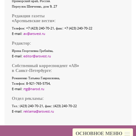
Приморский край
,
Россия
.
Переулок Шевченко
, дом 9, 27
Редакция газеты
«
Арсеньевские вести
»:
Телефон:
+7 (423) 240-70-21
, факс:
+7 (423) 240-70-22
E-mail:
av@arsvest.ru
Редактор:
Ирина Георгиевна Гребнёва,
E-mail:
editor@arsvest.ru
Собственный корреспондент «АВ»
в Санкт-Петербурге:
Романенко Татьяна Гаврииловна,
Телефон: 8-921-765-5754,
E-mail:
rtg@narod.ru
Отдел рекламы:
Тел.: (423) 240-70-21, факс: (423) 240-70-22
E-mail:
reklama@arsvest.ru
ОСНОВНОЕ МЕНЮ