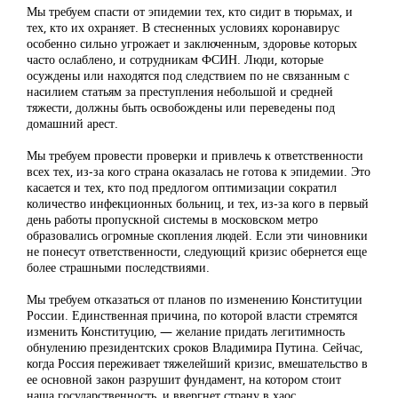
Мы требуем спасти от эпидемии тех, кто сидит в тюрьмах, и
тех, кто их охраняет. В стесненных условиях коронавирус
особенно сильно угрожает и заключенным, здоровье которых
часто ослаблено, и сотрудникам ФСИН. Люди, которые
осуждены или находятся под следствием по не связанным с
насилием статьям за преступления небольшой и средней
тяжести, должны быть освобождены или переведены под
домашний арест.
Мы требуем провести проверки и привлечь к ответственности
всех тех, из-за кого страна оказалась не готова к эпидемии. Это
касается и тех, кто под предлогом оптимизации сократил
количество инфекционных больниц, и тех, из-за кого в первый
день работы пропускной системы в московском метро
образовались огромные скопления людей. Если эти чиновники
не понесут ответственности, следующий кризис обернется еще
более страшными последствиями.
Мы требуем отказаться от планов по изменению Конституции
России. Единственная причина, по которой власти стремятся
изменить Конституцию, — желание придать легитимность
обнулению президентских сроков Владимира Путина. Сейчас,
когда Россия переживает тяжелейший кризис, вмешательство в
ее основной закон разрушит фундамент, на котором стоит
наша государственность, и ввергнет страну в хаос.