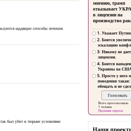
мнению, трамп
отказывает УКР
в лицензии на
производство рак
льзуются щадящие способы лечения.
1. Уважает Путин
2. Боится увелич
эскалацию конфл
3. Никому не дает
лицензии.
4. Боится нападе
Украины на СШ
5. Просто у него 
поведения такая:
обещать и не сдел
Всего проголосовало
1 человек
Прошлые опросы
так был убит в тюрьме условиями
Наши проект