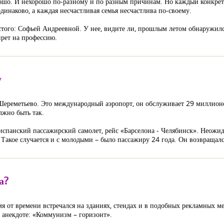
рошо. И нехорошо по-разному и по разным причинам. Но каждый конкретн
динаково, а каждая несчастливая семья несчастлива по-своему.
того: Софьей Андреевной. У нее, видите ли, прошлым летом обнаружился
прет на профессию.
у
Шереметьево. Это международный аэропорт, он обслуживает 29 миллионо
лжно быть так.
испанский пассажирский самолет, рейс «Барселона - Челябинск». Неожид
 Такое случается и с молодыми – было пассажиру 24 года. Он возвращал
а?
 от времени встречался на зданиях, стендах и в подобных рекламных ме
 анекдоте: «Коммунизм – горизонт».