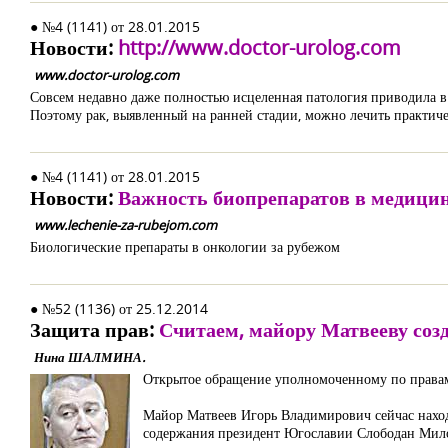
● №4 (1141) от 28.01.2015
Новости:
http://www.doctor-urolog.com
www.doctor-urolog.com
Совсем недавно даже полностью исцеленная патология приводила в
Поэтому рак, выявленный на ранней стадии, можно лечить практиче
● №4 (1141) от 28.01.2015
Новости:
Важность биопрепаратов в медици
www.lechenie-za-rubejom.com
Биологические препараты в онкологии за рубежом
● №52 (1136) от 25.12.2014
Защита прав:
Считаем, майору Матвееву со
Нина ШАЛМИНА.
Открытое обращение уполномоченному по правам
Майор Матвеев Игорь Владимирович сейчас наход
содержания президент Югославии Слободан Мил