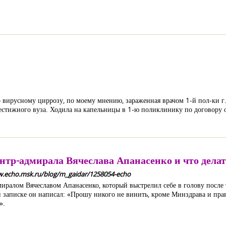
 вирусному циррозу, по моему мнению, зараженная врачом 1-й пол-ки г. 
стижного вуза. Ходила на капельницы в 1-ю поликлинику по договору о
нтр-адмирала Вячеслава Апанасенко и что дела
w.echo.msk.ru/blog/m_gaidar/1258054-echo
иралом Вячеславом Апанасенко, который выстрелил себе в голову после т
 записке он написал: «Прошу никого не винить, кроме Минздрава и прави
».