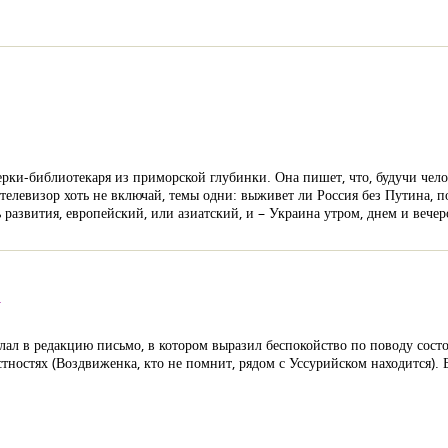
ки-библиотекаря из приморской глубинки. Она пишет, что, будучи чел
 телевизор хоть не включай, темы одни: выживет ли Россия без Путина,
ь развития, европейский, или азиатский, и – Украина утром, днем и вече
а
л в редакцию письмо, в котором выразил беспокойство по поводу состо
естностях (Воздвиженка, кто не помнит, рядом с Уссурийском находится