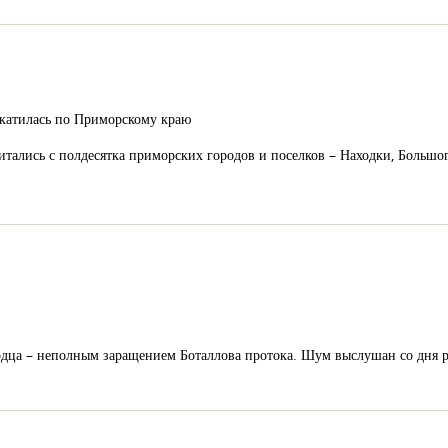
катилась по Приморскому краю
читались с полдесятка приморских городов и поселков – Находки, Большо
рдца – неполным заращением Боталлова протока. Шум выслушан со дня 