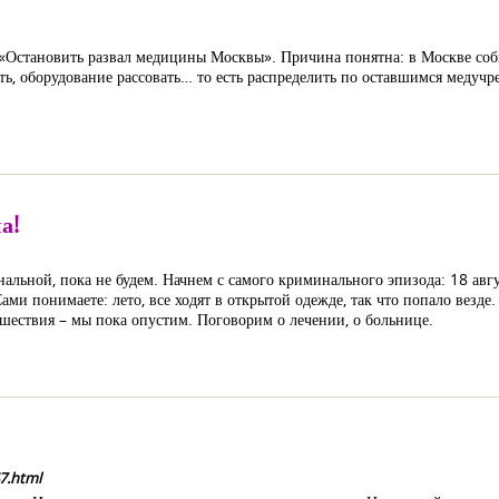
й «Остановить развал медицины Москвы». Причина понятна: в Москве со
ть, оборудование рассовать… то есть распределить по оставшимся медучр
а!
нальной, пока не будем. Начнем с самого криминального эпизода: 18 авг
ами понимаете: лето, все ходят в открытой одежде, так что попало везде.
шествия – мы пока опустим. Поговорим о лечении, о больнице.
7.html