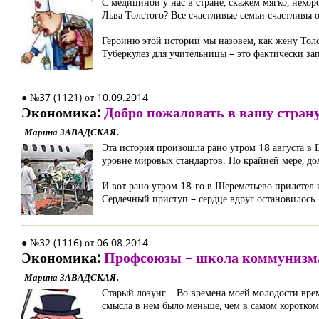
С медициной у нас в стране, скажем мягко, нехо
Льва Толстого? Все счастливые семьи счастливы о
Героиню этой истории мы назовем, как жену Толс
Туберкулез для учительницы – это фактически за
● №37 (1121) от 10.09.2014
Экономика:
Добро пожаловать в вашу стран
Марина ЗАВАДСКАЯ.
Эта история произошла рано утром 18 августа в 
уровне мировых стандартов. По крайней мере, до
И вот рано утром 18-го в Шереметьево прилетел 
Сердечный приступ – сердце вдруг остановилось.
● №32 (1116) от 06.08.2014
Экономика:
Профсоюзы – школа коммунизм
Марина ЗАВАДСКАЯ.
Старый лозунг… Во времена моей молодости время
смысла в нем было меньше, чем в самом коротком