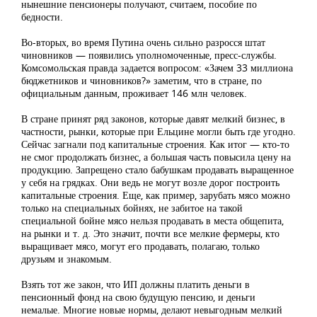
нынешние пенсионеры получают, считаем, пособие по
бедности.
Во-вторых, во время Путина очень сильно разросся штат
чиновников — появились уполномоченные, пресс-службы.
Комсомольская правда задается вопросом: «Зачем 33 миллиона
бюджетников и чиновников?» заметим, что в стране, по
официальным данным, проживает 146 млн человек.
В стране принят ряд законов, которые давят мелкий бизнес, в
частности, рынки, которые при Ельцине могли быть где угодно.
Сейчас загнали под капитальные строения. Как итог — кто-то
не смог продолжать бизнес, а большая часть повысила цену на
продукцию. Запрещено стало бабушкам продавать выращенное
у себя на грядках. Они ведь не могут возле дорог построить
капитальные строения. Еще, как пример, зарубать мясо можно
только на специальных бойнях, не забитое на такой
специальной бойне мясо нельзя продавать в места общепита,
на рынки и т. д. Это значит, почти все мелкие фермеры, кто
выращивает мясо, могут его продавать, полагаю, только
друзьям и знакомым.
Взять тот же закон, что ИП должны платить деньги в
пенсионный фонд на свою будущую пенсию, и деньги
немалые. Многие новые нормы, делают невыгодным мелкий