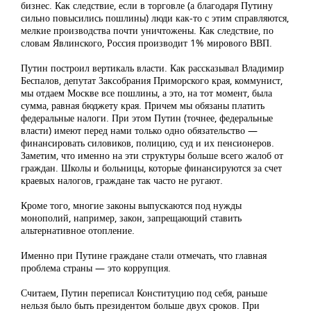
бизнес. Как следствие, если в торговле (а благодаря Путину
сильно повысились пошлины) люди как-то с этим справляются,
мелкие производства почти уничтожены. Как следствие, по
словам Явлинского, Россия производит 1% мирового ВВП.
Путин построил вертикаль власти. Как рассказывал Владимир
Беспалов, депутат Заксобрания Приморского края, коммунист,
мы отдаем Москве все пошлины, а это, на тот момент, была
сумма, равная бюджету края. Причем мы обязаны платить
федеральные налоги. При этом Путин (точнее, федеральные
власти) имеют перед нами только одно обязательство —
финансировать силовиков, полицию, суд и их пенсионеров.
Заметим, что именно на эти структуры больше всего жалоб от
граждан. Школы и больницы, которые финансируются за счет
краевых налогов, граждане так часто не ругают.
Кроме того, многие законы выпускаются под нужды
монополий, например, закон, запрещающий ставить
альтернативное отопление.
Именно при Путине граждане стали отмечать, что главная
проблема страны — это коррупция.
Считаем, Путин переписал Конституцию под себя, раньше
нельзя было быть президентом больше двух сроков. При