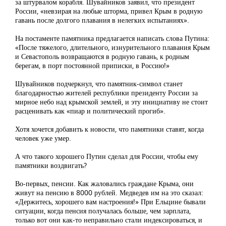
за штурвалом корабля. Шувайников заявил, что президент
России, «невзирая на любые шторма, привел Крым в родную
гавань после долгого плавания в нелегких испытаниях».
На постаменте памятника предлагается написать слова Путина:
«После тяжелого, длительного, изнурительного плавания Крым
и Севастополь возвращаются в родную гавань, к родным
берегам, в порт постоянной приписки, в Россию!»
Шувайников подчеркнул, что памятник-символ станет
благодарностью жителей республики президенту России за
мирное небо над крымской землей, и эту инициативу не стоит
расценивать как «пиар и политический прогиб».
Хотя хочется добавить к новости, что памятники ставят, когда
человек уже умер.
А что такого хорошего Путин сделал для России, чтобы ему
памятники воздвигать?
Во-первых, пенсии. Как жаловались граждане Крыма, они
живут на пенсию в 8000 рублей. Медведев им на это сказал:
«Держитесь, хорошего вам настроения!» При Ельцине бывали
ситуации, когда пенсия получалась больше, чем зарплата,
только вот они как-то неправильно стали индексироваться, и