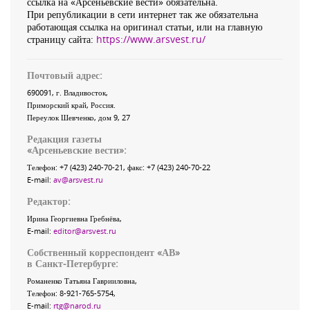
ссылка на «Арсеньевские вести» обязательна.
При републикации в сети интернет так же обязательна
работающая ссылка на оригинал статьи, или на главную
страницу сайта:
https://www.arsvest.ru/
Почтовый адрес:
690091
, г.
Владивосток
,
Приморский край
,
Россия
.
Переулок Шевченко
, дом 9, 27
Редакция газеты
«
Арсеньевские вести
»:
Телефон:
+7 (423) 240-70-21
, факс:
+7 (423) 240-70-22
E-mail:
av@arsvest.ru
Редактор:
Ирина Георгиевна Гребнёва,
E-mail:
editor@arsvest.ru
Собственный корреспондент «АВ»
в Санкт-Петербурге:
Романенко Татьяна Гаврииловна,
Телефон: 8-921-765-5754,
E-mail:
rtg@narod.ru