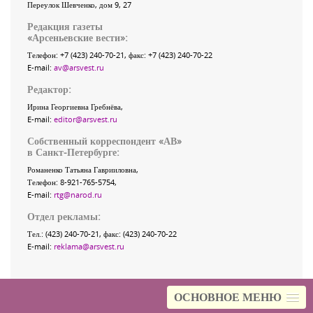
Переулок Шевченко
, дом 9, 27
Редакция газеты
«
Арсеньевские вести
»:
Телефон:
+7 (423) 240-70-21
, факс:
+7 (423) 240-70-22
E-mail:
av@arsvest.ru
Редактор:
Ирина Георгиевна Гребнёва,
E-mail:
editor@arsvest.ru
Собственный корреспондент «АВ»
в Санкт-Петербурге:
Романенко Татьяна Гаврииловна,
Телефон: 8-921-765-5754,
E-mail:
rtg@narod.ru
Отдел рекламы:
Тел.: (423) 240-70-21, факс: (423) 240-70-22
E-mail:
reklama@arsvest.ru
ОСНОВНОЕ МЕНЮ