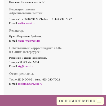
Переулок Шевченко
, дом 9, 27
Редакция газеты
«
Арсеньевские вести
»:
Телефон:
+7 (423) 240-70-21
, факс:
+7 (423) 240-70-22
E-mail:
av@arsvest.ru
Редактор:
Ирина Георгиевна Гребнёва,
E-mail:
editor@arsvest.ru
Собственный корреспондент «АВ»
в Санкт-Петербурге:
Романенко Татьяна Гаврииловна,
Телефон: 8-921-765-5754,
E-mail:
rtg@narod.ru
Отдел рекламы:
Тел.: (423) 240-70-21, факс: (423) 240-70-22
E-mail:
reklama@arsvest.ru
ОСНОВНОЕ МЕНЮ