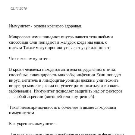
02.11.2016
Иммунитет - основа крепкого здоровья.
Микроорганизмы попадают внутрь нашего тела любыми
способами.Они попадают в желудок когда мы едим, с
питьем.Также могут проникнуть через укус или порез.
Что такое иммунитет.
В крови человека находятся антитела определенного типа,
способные ликвидировать микробы, инфекции.Если попадет
вирус, антитела и лимфоциты-убийцы должны уничтожить
вирус, до момента, когда он успеет размножиться и вызвать
заболевание. Иммунитет позволяет защитить нас от факторов
— любой агрессии (внешней или внутренней).
Такая невосприимчивость к болезням и является хорошим
иммунитетом.
Как укрепить иммунитет.
Для крепкого иммунитета необходимы умеренные физические