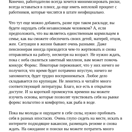
Конечно, работодателю всегда хочется минимизировать риски,
всегда оставаться в плюсе, да еще иметь неплохой процент с
работников, которые числятся в штате неофициально.
Что тут еще можно добавить, разве при таком раскладе, вы
будете ощущать себя независимым человеком? А, если
предположить, что вы являетесь единственным кормильцем в
семье, как вы сможете обеспечить своих детей, матерей, отцов,
жен. Ситуации в жизни бывают очень разными. Даже
пенсионерам иногда приходится чем-то жертвовать и снова
отправляться на работу, несмотря на возраст. Не нужно ждать,
пока с неба свалиться заветный миллион, вам может помочь
конкурс Форекс. Некоторые переживают, что у них ничего не
получится, что время будет потрачено впустую, ничего не
запомнится, будет трудно восприниматься. Любое дело
складывается по крупицам. Не ленитесь и читайте много
соответствующей литературы. Благо, все есть в открытом
доступе. И за короткий промежуток времени вы можете
изучить основы, которые позволят чувствовать себя на рынке
форекс вольготно и комфортно, как рыба в воде.
Пока вы молоды и ощущаете в себе силы, нужно пробовать
себя в разных ипостасях. Очень глупо сидеть на месте, искать в
интернете подходящие вакансии, размещать резюме и снова
ждать. На ожидание и поиски вы можете потратить много