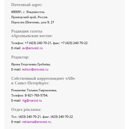
Почтовый адрес:
690091
, г.
Владивосток
,
Приморский край
,
Россия
.
Переулок Шевченко
, дом 9, 27
Редакция газеты
«
Арсеньевские вести
»:
Телефон:
+7 (423) 240-70-21
, факс:
+7 (423) 240-70-22
E-mail:
av@arsvest.ru
Редактор:
Ирина Георгиевна Гребнёва,
E-mail:
editor@arsvest.ru
Собственный корреспондент «АВ»
в Санкт-Петербурге:
Романенко Татьяна Гаврииловна,
Телефон: 8-921-765-5754,
E-mail:
rtg@narod.ru
Отдел рекламы:
Тел.: (423) 240-70-21, факс: (423) 240-70-22
E-mail:
reklama@arsvest.ru