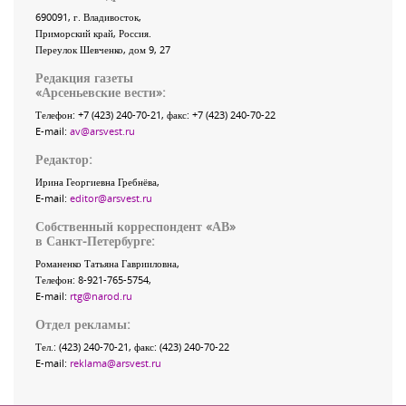
690091
, г.
Владивосток
,
Приморский край
,
Россия
.
Переулок Шевченко
, дом 9, 27
Редакция газеты
«
Арсеньевские вести
»:
Телефон:
+7 (423) 240-70-21
, факс:
+7 (423) 240-70-22
E-mail:
av@arsvest.ru
Редактор:
Ирина Георгиевна Гребнёва,
E-mail:
editor@arsvest.ru
Собственный корреспондент «АВ»
в Санкт-Петербурге:
Романенко Татьяна Гаврииловна,
Телефон: 8-921-765-5754,
E-mail:
rtg@narod.ru
Отдел рекламы:
Тел.: (423) 240-70-21, факс: (423) 240-70-22
E-mail:
reklama@arsvest.ru