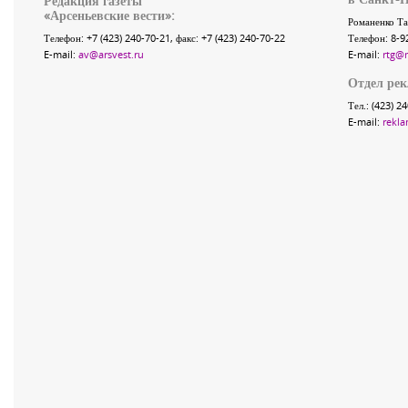
Редакция газеты
«
Арсеньевские вести
»:
Романенко Та
Телефон:
+7 (423) 240-70-21
, факс:
+7 (423) 240-70-22
Телефон: 8-9
E-mail:
av@arsvest.ru
E-mail:
rtg@
Отдел ре
Тел.: (423) 2
E-mail:
rekla