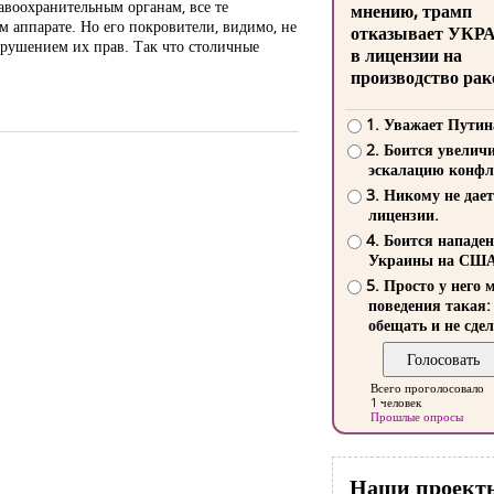
правоохранительным органам, все те
мнению, трамп
м аппарате. Но его покровители, видимо, не
отказывает УКР
арушением их прав. Так что столичные
в лицензии на
производство рак
1. Уважает Путин
2. Боится увелич
эскалацию конфл
3. Никому не дает
лицензии.
4. Боится нападе
Украины на СШ
5. Просто у него 
поведения такая:
обещать и не сдел
Всего проголосовало
1 человек
Прошлые опросы
Наши проект