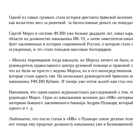
Одной из самых громких стала история арестанта брянской колони
как вольготно жил за решеткой: за баснословные деньги он покида
Сергей Мороз в системе ФСИН уже больше двадцати лет, начал кар
области на должностях начальника ИК-10, а затем заместителя на
бунт заключенных в истории современной России, о котором стало 
осужденных, и это стало поводом массовых беспорядков.
– Многих тюремщиков тогда наказали, но Морозу ничего не было, на
руководитель православного центра духовной помощи и правовой з
что их били не просто с ведома Мороза, но в его непосредственном
которые стали царить там. На нескольких руководителей брянских к
начальника УФСИН Кубани. И теперь уже поток жалоб нам стал пост
Напомним, что серия наших журналистских расследований о том, что
руководил Мороз. Один из начальников колонии дал «МК» интервью
интервью бывшего заключенного-банкира Андрея Пушкаря, который з
одного и т. д.
Любопытно, что после статьи в «МК» о Пушкаре сняли десятки теле
вот теперь ему пророчат должность начальника уже в Белокаменной