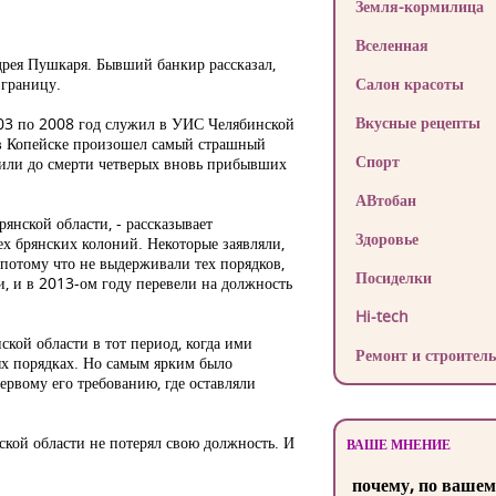
Земля-кормилица
Вселенная
дрея Пушкаря. Бывший банкир рассказал,
 границу.
Салон красоты
Вкусные рецепты
003 по 2008 год служил в УИС Челябинской
 в Копейске произошел самый страшный
Спорт
абили до смерти четверых вновь прибывших
АВтобан
янской области, - рассказывает
Здоровье
х брянских колоний. Некоторые заявляли,
 потому что не выдерживали тех порядков,
Посиделки
и, и в 2013-ом году перевели на должность
Hi-tech
ской области в тот период, когда ими
Ремонт и строитель
ых порядках. Но самым ярким было
рвому его требованию, где оставляли
ской области не потерял свою должность. И
ВАШЕ МНЕНИЕ
почему, по вашем