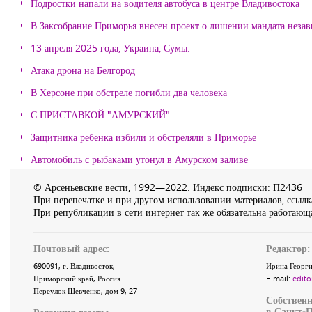
Подростки напали на водителя автобуса в центре Владивостока
В Заксобрание Приморья внесен проект о лишении мандата неза
13 апреля 2025 года, Украина, Сумы.
Атака дрона на Белгород
В Херсоне при обстреле погибли два человека
С ПРИСТАВКОЙ "АМУРСКИЙ"
Защитника ребенка избили и обстреляли в Приморье
Автомобиль с рыбаками утонул в Амурском заливе
© Арсеньевские вести, 1992—2022. Индекс подписки: П2436
При перепечатке и при другом использовании материалов, ссылка
При републикации в сети интернет так же обязательна работающа
Почтовый адрес:
Редактор:
690091
, г.
Владивосток
,
Ирина Георги
Приморский край
,
Россия
.
E-mail:
edito
Переулок Шевченко
, дом 9, 27
Собственн
в Санкт-П