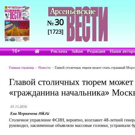
30
№
[1723]
16+
Реклама
ЗаКон
Редакция
Наши автор
Главная страница
Новости
Главой столичных тюрем может стать страшный Мороз
Главой столичных тюрем может 
«гражданина начальника» Моск
01.11.2016
Ева Меркачева mk.ru
Столичное управление ФСИН, вероятно, возглавит 48-летний генера
руководил, заключенные объявляли массовые головки, устраивали бу