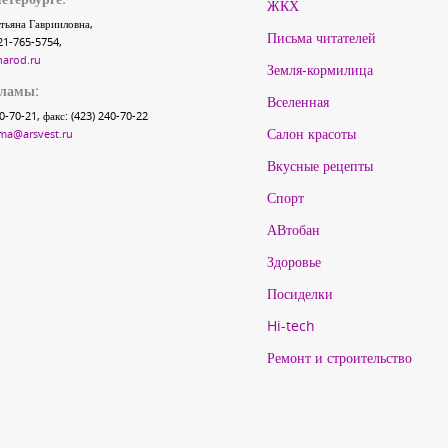
ЖКХ
тьяна Гаврииловна,
Письма читателей
21-765-5754,
narod.ru
Земля-кормилица
кламы:
Вселенная
40-70-21, факс: (423) 240-70-22
Салон красоты
ma@arsvest.ru
Вкусные рецепты
Спорт
АВтобан
Здоровье
Посиделки
Hi-tech
Ремонт и строительство