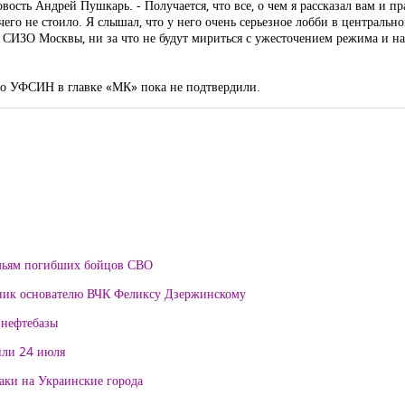
новость Андрей Пушкарь. - Получается, что все, о чем я рассказал вам и 
его не стоило. Я слышал, что у него очень серьезное лобби в центрально
в СИЗО Москвы, ни за что не будут мириться с ужесточением режима и н
го УФСИН в главке «МК» пока не подтвердили.
мьям погибших бойцов СВО
тник основателю ВЧК Феликсу Дзержинскому
 нефтебазы
или 24 июля
таки на Украинские города