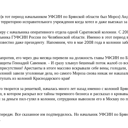
и (в тот период начальником УФСИН по Брянской области был Мороз) Ан
л территорию исправительного учреждения когда хотел и даже выезжал за
ьеру с начальника оперативного отдела одной Саратовской колонии. С 2
чальника ГУФСИН России по Челябинской области. Именно в этот период
известно даже президенту. Напомним, что в мае 2008 года в колонии з
против, его через два месяца перевели на должность главы УФСИН по Бр
ащиты Геннадий Савенков. - И сразу хлынул бешеный поток жалоб со все
 присутствии! Арестанты в итоге массово вскрывали себе вены, голодали,
олоний завели уголовные дела, но самого Мороза снова никак не наказал
упать из колоний Краснодарского края!
 творится за решеткой, началась много лет назад именно с колоний Брян
, в котором раскрыл все тайны тюремного бизнеса и рассказал о кровав
а деньги пил-гулял в колонии, сотрудники вывозили его в Москву по пе
передач. Все сказанное им подтвердилось. Но начальник УФСИН по Брян
.