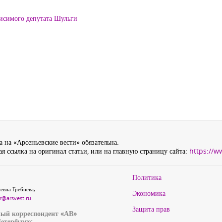
висимого депутата Шульги
 на «Арсеньевские вести» обязательна.
я ссылка на оригинал статьи, или на главную страницу сайта:
https://w
Политика
евна Гребнёва,
Экономика
r@arsvest.ru
Защита прав
ый корреспондент «АВ»
етербурге: