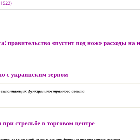
(1523)
та: правительство «пустит под нож» расходы на
но с украинским зерном
, выполняющих функции иностранного агента
 при стрельбе в торговом центре
рческих организаций, выполняющих функции иностранного агента