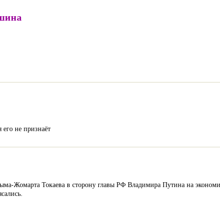
Яшина
 его не признаёт
сыма-Жомарта Токаева в сторону главы РФ Владимира Путина на экономи
ясались.