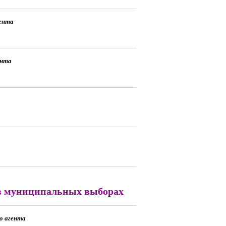
гента
ента
 в муниципальных выборах
о агента