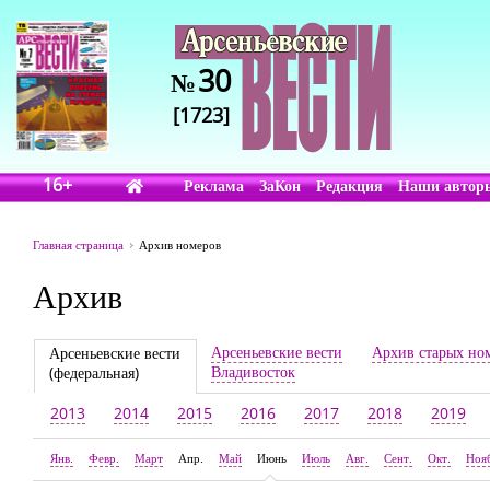
30
№
[1723]
16+
Реклама
ЗаКон
Редакция
Наши автор
Главная страница
Архив номеров
Архив
Арсеньевские вести
Архив старых но
Арсеньевские вести
Владивосток
(федеральная)
2013
2014
2015
2016
2017
2018
2019
Янв.
Февр.
Март
Апр.
Май
Июнь
Июль
Авг.
Сент.
Окт.
Ноя