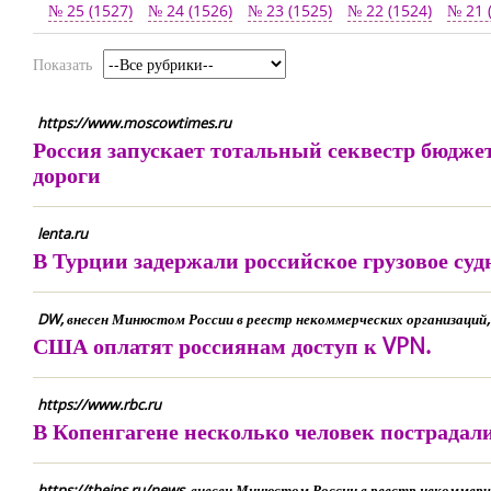
№ 25 (1527)
№ 24 (1526)
№ 23 (1525)
№ 22 (1524)
№ 21 
Показать
https://www.moscowtimes.ru
Россия запускает тотальный секвестр бюдже
дороги
lenta.ru
В Турции задержали российское грузовое суд
DW, внесен Минюстом России в реестр некоммерческих организаций
США оплатят россиянам доступ к VPN.
https://www.rbc.ru
В Копенгагене несколько человек пострадали
https://theins.ru/news, внесен Минюстом России в реестр некомме