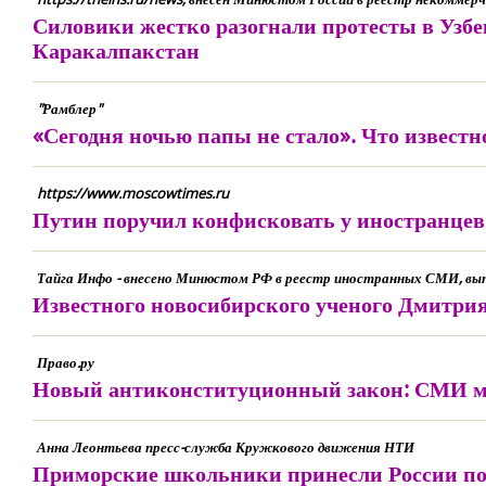
Силовики жестко разогнали протесты в Узбек
Каракалпакстан
"Рамблер"
«Сегодня ночью папы не стало». Что известн
https://www.moscowtimes.ru
Путин поручил конфисковать у иностранцев
Тайга Инфо - внесено Минюстом РФ в реестр иностранных СМИ, вы
Известного новосибирского ученого Дмитрия
Право.ру
Новый антиконституционный закон: СМИ мо
Анна Леонтьева пресс-служба Кружкового движения НТИ
Приморские школьники принесли России поб