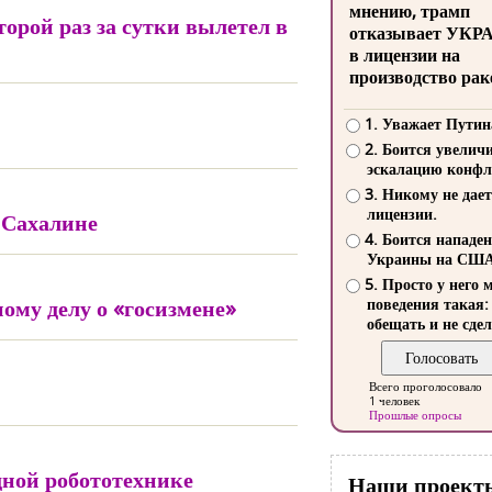
мнению, трамп
орой раз за сутки вылетел в
отказывает УКР
в лицензии на
производство рак
1. Уважает Путин
2. Боится увелич
эскалацию конфл
3. Никому не дает
лицензии.
 Сахалине
4. Боится нападе
Украины на СШ
5. Просто у него 
ому делу о «госизмене»
поведения такая:
обещать и не сдел
Всего проголосовало
1 человек
Прошлые опросы
ной робототехнике
Наши проект