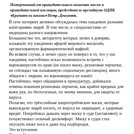
Потерпевший от принудительного ношения масок и
принудительной изоляции, председатель президиума ОДПК
«Хранители закона» Петр. Довганюк.
В сети интернет активно обсуждалась тема пандемии разными
категориями людей. В том числе, и специалистами от
медицины разного направления.
Большинство тех, авторитету которых лично я доверяю,
называли эту пандемию аферой мирового масштаба,
организованную фармацевтической мафией.
Во всяком случае, я лично сразу не поверил в то, что у нас
пандемия, настойчиво искал возможность встречи с
коронавирусом по краю (не носил маску, резиновые перчатки,
не соблюдал так называемую социальную дистанцию), много
общался с людьми, но коронавируса не нашёл.
Настойчиво, через обращения в прокуратуру, добивался
отмены ношения резиновых перчаток, как крайне вредных для
кожи рук, но бесполезных, по моему мнению, для защиты от
вируса.
Полагаю, что трёхслойные ширпотребовские маски, которые
вынуждали людей носить, от вируса не защищают, а здоровью
вредят. Попробовал дышать через маску в суде (заставляют), и
почувствовал сильный дискомфорт. Маску в судах стал
опускать ниже носа и даже под подбородок.
Это вступление.