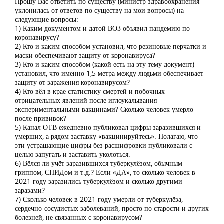
Прошу Вас ответить по существу (министр здравоохранения
уклонилась от ответов по существу на мои вопросы) на
следующие вопросы:
1) Каким документом и датой ВОЗ объявил пандемию по
коронавирусу?
2) Кто и каким способом установил, что резиновые перчатки и
маски обеспечивают защиту от коронавируса?
3) Кто и каким способом (какой есть на эту тему документ)
установил, что именно 1,5 метра между людьми обеспечивает
защиту от заражения коронавирусом?
4) Кто вёл в крае статистику смертей и побочных
отрицательных явлений после иглоукалывания
экспериментальными вакцинами? Сколько человек умерло
после прививок?
5) Канал ОТВ ежедневно публиковал цифры заразившихся и
умерших, а рядом заставку «вакцинируйтесь». Полагаю, что
эти устрашающие цифры без расшифровки публиковали с
целью запугать и заставить уколоться.
6) Вёлся ли учёт заразившихся туберкулёзом, обычным
гриппом, СПИДом и т.д.? Если «ДА», то сколько человек в
2021 году заразились туберкулёзом и сколько другими
заразами?
7) Сколько человек в 2021 году умерли от туберкулёза,
сердечно-сосудистых заболеваний, просто по старости и других
болезней, не связанных с коронавирусом?