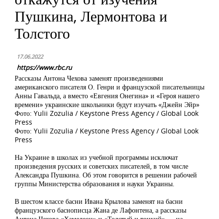
Пушкина, Лермонтова и
Толстого
17.06.2022
https://www.rbc.ru
Рассказы Антона Чехова заменят произведениями
американского писателя О. Генри и французской писательницы
Анны Гавальда, а вместо «Евгения Онегина» и «Героя нашего
времени» украинские школьники будут изучать «Джейн Эйр»
Фото: Yulii Zozulia / Keystone Press Agency / Global Look
Press
Фото: Yulii Zozulia / Keystone Press Agency / Global Look
Press
На Украине в школах из учебной программы исключат
произведения русских и советских писателей, в том числе
Александра Пушкина. Об этом говорится в решении рабочей
группы Министерства образования и науки Украины.
В шестом классе басни Ивана Крылова заменят на басни
французского баснописца Жана де Лафонтена, а рассказы
Антона Чехова «Хамелеон» и «Толстый и тонкий» — на