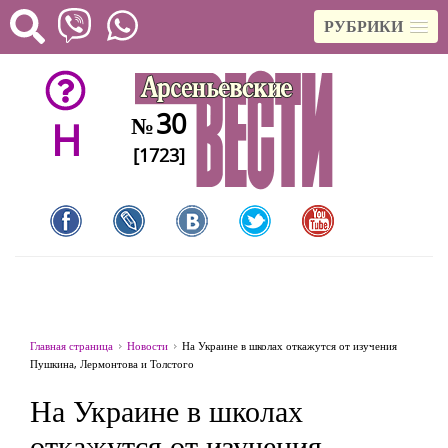
РУБРИКИ
30
№
H
[1723]
Главная страница
Новости
На Украине в школах откажутся от изучения
Пушкина, Лермонтова и Толстого
На Украине в школах
откажутся от изучения