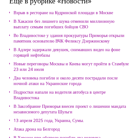
Еще в рубрике «Новости»
Взрыв в ресторане на Кудринской площади в Москве
В Хакасии без лишнего шума отменили миллионную
выплату семьям погибших бойцов СВО
Во Владивостоке у здания прокуратуры Приморья открыли
памятник основателю ВЧК Феликсу Дзержинскому
В Адлере задержали девушек, снимавших видео на фоне
горящей нефтебазы
Новые переговоры Москвы и Киева могут пройти в Стамбуле
23 или 24 июля
Два человека погибли и около десяти пострадали после
ночной атаки на Украинские города
Подростки напали на водителя автобуса в центре
Владивостока
В Заксобрание Приморья внесен проект о лишении мандата
независимого депутата Шульги
13 апреля 2025 года, Украина, Сумы.
Атака дрона на Белгород
В Херсоне при обстреле погибли два человека