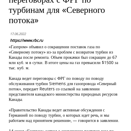
турбинам для «Северного
потока»
17.06.2022
https://www.rbc.ru
«Газпром» объявил о сокращении поставок газа по
«Северному потоку» из-за проблем с возвратом турбин из
Канады после ремонта. Объем прокачки был сокращен до 67
млн куб. м в сутки. В итоге цены на газ превысили $1500 за
тыс. куб. м.
Канада ведет переговоры с ФРГ по поводу по поводу
обслуживания турбин Siemens для газопровода «Северный
поток», передает Reuters со ссылкой на заявлении
представителя канадского министерства природных ресурсов
Канады.
«Правительство Канады ведет активные обсуждения с
Германией по поводу турбин, о которых идет речь, и мы
работаем над принятием решения», — говорится в заявлении.
14 июня «Газпром» заявил о сокращении поставок газа по