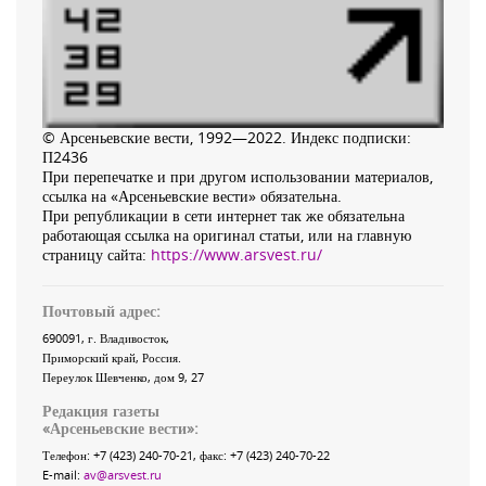
© Арсеньевские вести, 1992—2022. Индекс подписки:
П2436
При перепечатке и при другом использовании материалов,
ссылка на «Арсеньевские вести» обязательна.
При републикации в сети интернет так же обязательна
работающая ссылка на оригинал статьи, или на главную
страницу сайта:
https://www.arsvest.ru/
Почтовый адрес:
690091
, г.
Владивосток
,
Приморский край
,
Россия
.
Переулок Шевченко
, дом 9, 27
Редакция газеты
«
Арсеньевские вести
»:
Телефон:
+7 (423) 240-70-21
, факс:
+7 (423) 240-70-22
E-mail:
av@arsvest.ru