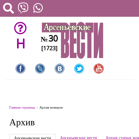
30
№
H
[1723]
Главная страница
Архив номеров
Архив
Арсеньевские вести
Архив старых но
Арсеньевские вести