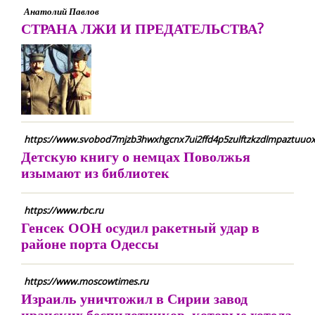
Анатолий Павлов
СТРАНА ЛЖИ И ПРЕДАТЕЛЬСТВА?
https://www.svobod7mjzb3hwxhgcnx7ui2ffd4p5zulftzkzdlmpaztuuo
Детскую книгу о немцах Поволжья
изымают из библиотек
https://www.rbc.ru
Генсек ООН осудил ракетный удар в
районе порта Одессы
https://www.moscowtimes.ru
Израиль уничтожил в Сирии завод
иранских беспилотников, которые хотела