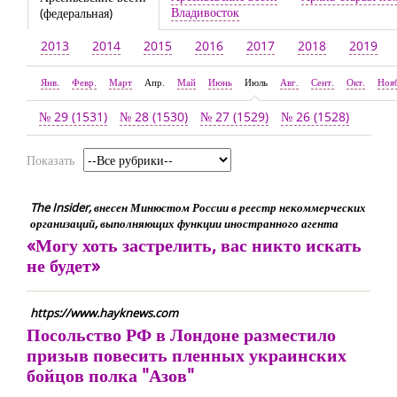
Владивосток
(федеральная)
2013
2014
2015
2016
2017
2018
2019
Янв.
Февр.
Март
Апр.
Май
Июнь
Июль
Авг.
Сент.
Окт.
Ноя
№ 29 (1531)
№ 28 (1530)
№ 27 (1529)
№ 26 (1528)
Показать
The Insider, внесен Минюстом России в реестр некоммерческих
организаций, выполняющих функции иностранного агента
«Могу хоть застрелить, вас никто искать
не будет»
https://www.hayknews.com
Посольство РФ в Лондоне разместило
призыв повесить пленных украинских
бойцов полка "Азов"