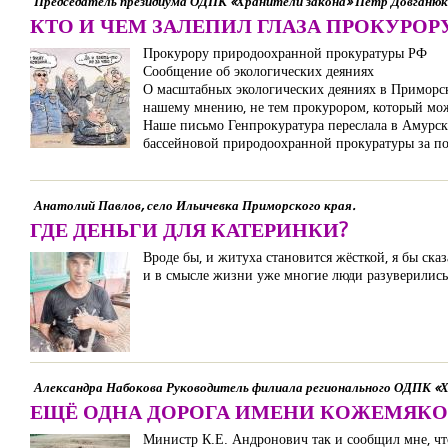
Председатель президиума ОДПК «Хранители закона» Петр Довганюк
КТО И ЧЕМ ЗАЛЕПИЛ ГЛАЗА ПРОКУРО
Прокурору природоохранной прокуратуры РФ
Сообщение об экологических деяниях
О масштабных экологических деяниях в Приморск
нашему мнению, не тем прокурором, который мо
Наше письмо Генпрокуратура переслала в Амурск
бассейновой природоохранной прокуратуры за п
Анатолий Павлов, село Ильичевка Приморского края.
ГДЕ ДЕНЬГИ ДЛЯ КАТЕРИНКИ?
Вроде бы, и житуха становится жёсткой, я бы ска
и в смысле жизни уже многие люди разуверились.
Александра Набокова Руководитель филиала регионального ОДПК «Х
ЕЩЁ ОДНА ДОРОГА ИМЕНИ КОЖЕМЯКО
Министр К.Е. Андронович так и сообщил мне, что