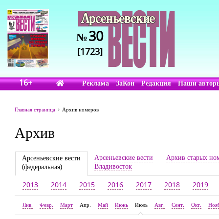
30
№
[1723]
16+
Реклама
ЗаКон
Редакция
Наши автор
Главная страница
Архив номеров
Архив
Арсеньевские вести
Архив старых но
Арсеньевские вести
Владивосток
(федеральная)
2013
2014
2015
2016
2017
2018
2019
Янв.
Февр.
Март
Апр.
Май
Июнь
Июль
Авг.
Сент.
Окт.
Ноя