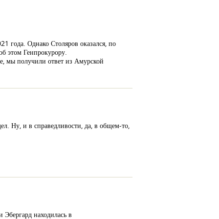
1 года. Однако Столяров оказался, по
об этом Генпрокурору.
е, мы получили ответ из Амурской
л. Ну, и в справедливости, да, в общем-то,
и Эбергард находилась в