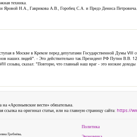
ожная техника.
ии Яровой Н.А., Гаврикова А.В., Горобец С.А. и Предэ Дениса Петровича
ступая в Москве в Кремле перед депутатами Государственной Думы VIII с
нов наших людей". - Это действительно так.Президент РФ Путин В.В. 12 
III созыва, сказал: "Повторю, что главный наш враг - это низкие дохо
 на «Арсеньевские вести» обязательна.
я ссылка на оригинал статьи, или на главную страницу сайта:
https://w
Политика
евна Гребнёва,
Экономика