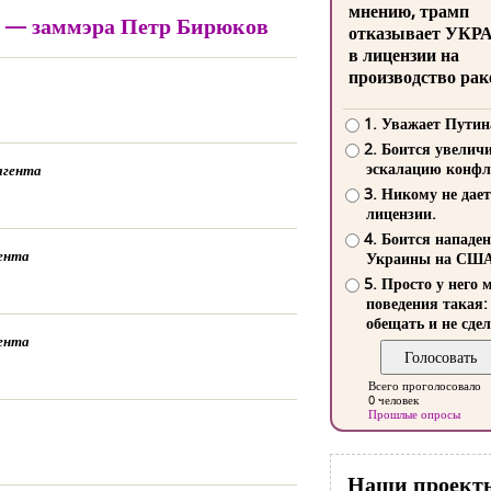
мнению, трамп
й» — заммэра Петр Бирюков
отказывает УКР
в лицензии на
производство рак
1. Уважает Путин
2. Боится увелич
эскалацию конфл
агента
3. Никому не дает
лицензии.
4. Боится нападе
гента
Украины на СШ
5. Просто у него 
поведения такая:
обещать и не сдел
гента
Всего проголосовало
0 человек
Прошлые опросы
Наши проект