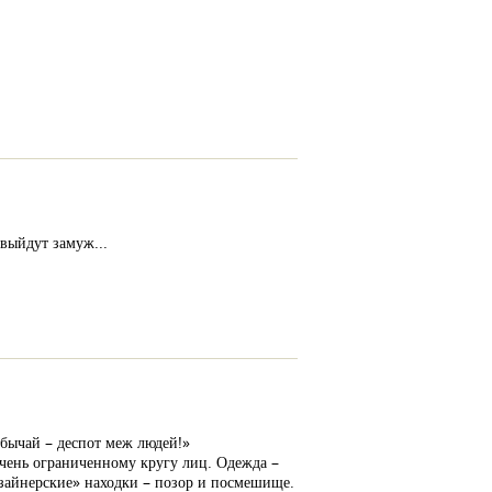
 выйдут замуж...
Обычай – деспот меж людей!»
 очень ограниченному кругу лиц. Одежда –
изайнерские» находки – позор и посмешище.