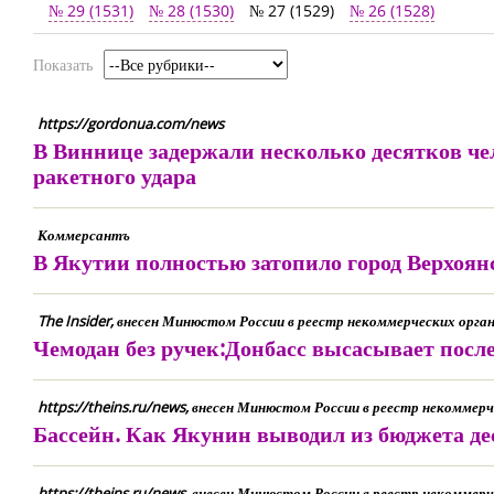
№ 29 (1531)
№ 28 (1530)
№ 27 (1529)
№ 26 (1528)
Показать
https://gordonua.com/news
В Виннице задержали несколько десятков че
ракетного удара
Коммерсантъ
В Якутии полностью затопило город Верхоян
The Insider, внесен Минюстом России в реестр некоммерческих орг
Чемодан без ручек:Донбасс высасывает посл
https://theins.ru/news, внесен Минюстом России в реестр некомме
Бассейн. Как Якунин выводил из бюджета де
https://theins.ru/news, внесен Минюстом России в реестр некомме