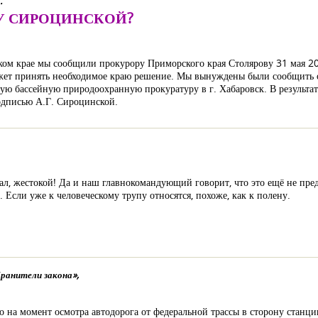
.
РУ СИРОЦИНСКОЙ?
ом крае мы сообщили прокурору Приморского края Столярову 31 мая 202
жет принять необходимое краю решение. Мы вынуждены были сообщить 
ую бассейную природоохранную прокуратуру в г. Хабаровск. В результат
одписью А.Г. Сироцинской.
зал, жестокой! Да и наш главнокомандующий говорит, что это ещё не преде
 Если уже к человеческому трупу относятся, похоже, как к полену.
ранители закона»,
 на момент осмотра автодорога от федеральной трассы в сторону станци