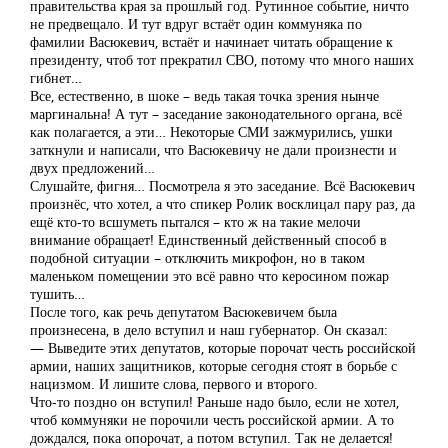
правительства края за прошлый год. Рутинное событие, ничто
не предвещало. И тут вдруг встаёт один коммуняка по
фамилии Васюкевич, встаёт и начинает читать обращение к
президенту, чтоб тот прекратил СВО, потому что много наших
гибнет…
Все, естественно, в шоке – ведь такая точка зрения нынче
маргинальна! А тут – заседание законодательного органа, всё
как полагается, а эти… Некоторые СМИ зажмурились, ушки
заткнули и написали, что Васюкевичу не дали произнести и
двух предложений…
Слушайте, фигня… Посмотрела я это заседание. Всё Васюкевич
произнёс, что хотел, а что спикер Ролик восклицал пару раз, да
ещё кто-то всшуметь пытался – кто ж на такие мелочи
внимание обращает! Единственный действенный способ в
подобной ситуации – отключить микрофон, но в таком
маленьком помещении это всё равно что керосином пожар
тушить…
После того, как речь депутатом Васюкевичем была
произнесена, в дело вступил и наш губернатор. Он сказал:
— Выведите этих депутатов, которые порочат честь российской
армии, наших защитников, которые сегодня стоят в борьбе с
нацизмом. И лишите слова, первого и второго.
Что-то поздно он вступил! Раньше надо было, если не хотел,
чтоб коммуняки не порочили честь российской армии. А то
дождался, пока опорочат, а потом вступил. Так не делается!