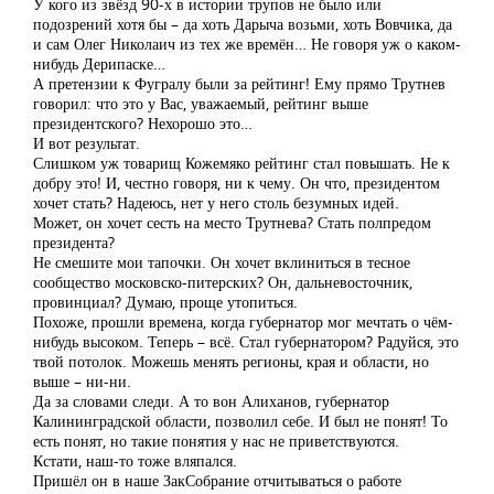
У кого из звёзд 90-х в истории трупов не было или
подозрений хотя бы – да хоть Дарыча возьми, хоть Вовчика, да
и сам Олег Николаич из тех же времён… Не говоря уж о каком-
нибудь Дерипаске…
А претензии к Фугралу были за рейтинг! Ему прямо Трутнев
говорил: что это у Вас, уважаемый, рейтинг выше
президентского? Нехорошо это…
И вот результат.
Слишком уж товарищ Кожемяко рейтинг стал повышать. Не к
добру это! И, честно говоря, ни к чему. Он что, президентом
хочет стать? Надеюсь, нет у него столь безумных идей.
Может, он хочет сесть на место Трутнева? Стать полпредом
президента?
Не смешите мои тапочки. Он хочет вклиниться в тесное
сообщество московско-питерских? Он, дальневосточник,
провинциал? Думаю, проще утопиться.
Похоже, прошли времена, когда губернатор мог мечтать о чём-
нибудь высоком. Теперь – всё. Стал губернатором? Радуйся, это
твой потолок. Можешь менять регионы, края и области, но
выше – ни-ни.
Да за словами следи. А то вон Алиханов, губернатор
Калининградской области, позволил себе. И был не понят! То
есть понят, но такие понятия у нас не приветствуются.
Кстати, наш-то тоже вляпался.
Пришёл он в наше ЗакСобрание отчитываться о работе