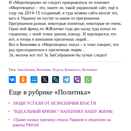
И «Миротворцем» не следует прикрываться, не поможет.
«Миротворец» – это, знаете ли, такой украинский сайт, ещё в
году так 2014-15 созданный, и туда хозяева сайта вносят тех,
кого в Украину не пустят за какие-то прегрешения.
Прегрешения разные, некоторые понятные, некоторые не очень.
Один мой френд по ЖЖшечке года два назад туда попал по
странному, с моей точки зрения, поводу. И хорохорился, что
вот, я теперь в компании приличных людей…
Вот и Кожемяко в «Миротворец» попал – и тоже говорит, что
рад присоединиться к приличным людям…
Эх, мелочи всё это! За ЗакСобранием бы лучше следил!
Теги:
Заксобрание
,
Кожемяко
,
Фургал
,
Коммунист
,
Васюкевич
Еще в рубрике «Политика»
ЛЮДИ УСТАЛИ ОТ БЕЗРАЗЛИЧИЯ ВЛАСТИ
"ИДЕАЛЬНЫЙ КРИЗИС" НАПОЛНИЛ НАШУ ЖИЗНЬ
«Трамп назвал причину отказа Украине в лицензии на
ракеты Patriot