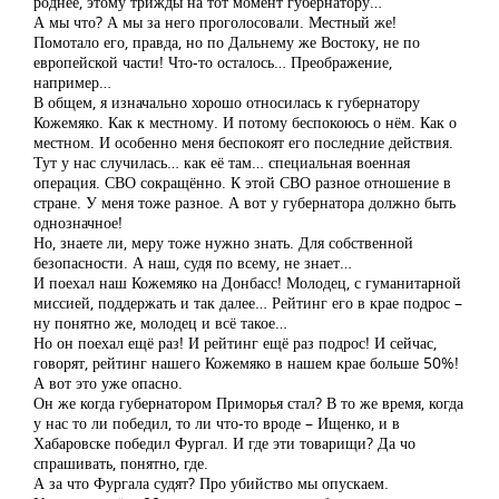
роднее, этому трижды на тот момент губернатору…
А мы что? А мы за него проголосовали. Местный же!
Помотало его, правда, но по Дальнему же Востоку, не по
европейской части! Что-то осталось… Преображение,
например…
В общем, я изначально хорошо относилась к губернатору
Кожемяко. Как к местному. И потому беспокоюсь о нём. Как о
местном. И особенно меня беспокоят его последние действия.
Тут у нас случилась… как её там… специальная военная
операция. СВО сокращённо. К этой СВО разное отношение в
стране. У меня тоже разное. А вот у губернатора должно быть
однозначное!
Но, знаете ли, меру тоже нужно знать. Для собственной
безопасности. А наш, судя по всему, не знает…
И поехал наш Кожемяко на Донбасс! Молодец, с гуманитарной
миссией, поддержать и так далее… Рейтинг его в крае подрос –
ну понятно же, молодец и всё такое…
Но он поехал ещё раз! И рейтинг ещё раз подрос! И сейчас,
говорят, рейтинг нашего Кожемяко в нашем крае больше 50%!
А вот это уже опасно.
Он же когда губернатором Приморья стал? В то же время, когда
у нас то ли победил, то ли что-то вроде – Ищенко, и в
Хабаровске победил Фургал. И где эти товарищи? Да чо
спрашивать, понятно, где.
А за что Фургала судят? Про убийство мы опускаем.