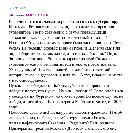
02.06.2022
Марина ЗАВАДСКАЯ
Если честно, я изначально хорошо относилась к губернатору
Кожемяко. Без восторга, конечно, – ну какие восторги про
губернатора! Но по сравнению с двумя предыдущими
заезжими – какое сравнение, он же местный, наконец!
Но он из 90-х, и по этому вопросу были таки… вопросы. Чего
уехал? Не поделил сферы с Винни Пухом и Шепелявым? Или
он, вообще, не из их компании, а то и вовсе ботаник? Не, на
ботаника не похож… Вон как в карьере рванул! Сначала
губернатор одного региона, потом второго, потом третьего…
Ух ты, уникум! Никому в нашей срамной постсоветской
истории такое не удавалось, а наш-то… А тут, наконец, и место
у нас освободилось…
Ну как – освободилось. Выборы губернатора прошли, и
победил не тот, кто нужен. Ну как – победил? Не то, чтобы как
у соседей с их Фургалом, но что-то вроде. Во всяком случае, не
победа, а третий тур. Как на первом Майдане в Киеве, в 2004
году.
Нехорошее сравнение! Неаккуратно Эллечка сработала. И чтоб
его, сравнения, не было, на амбразуру кинулся Кожемяко –
прям с нефтеносного Сахалина… Ради чего? Ради родного
Приморья или родной Москвы? Да кто ж его знает, что ему