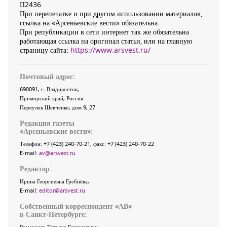
П2436
При перепечатке и при другом использовании материалов,
ссылка на «Арсеньевские вести» обязательна.
При републикации в сети интернет так же обязательна
работающая ссылка на оригинал статьи, или на главную
страницу сайта:
https://www.arsvest.ru/
Почтовый адрес:
690091
, г.
Владивосток
,
Приморский край
,
Россия
.
Переулок Шевченко
, дом 9, 27
Редакция газеты
«
Арсеньевские вести
»:
Телефон:
+7 (423) 240-70-21
, факс:
+7 (423) 240-70-22
E-mail:
av@arsvest.ru
Редактор:
Ирина Георгиевна Гребнёва,
E-mail:
editor@arsvest.ru
Собственный корреспондент «АВ»
в Санкт-Петербурге:
Романенко Татьяна Гаврииловна,