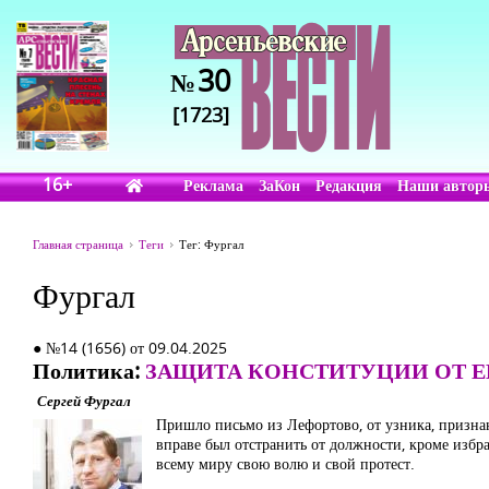
30
№
[1723]
16+
Реклама
ЗаКон
Редакция
Наши автор
Главная страница
Теги
Тег: Фургал
Фургал
● №14 (1656) от 09.04.2025
Политика:
ЗАЩИТА КОНСТИТУЦИИ ОТ Е
Сергей Фургал
Пришло письмо из Лефортово, от узника, призна
вправе был отстранить от должности, кроме избра
всему миру свою волю и свой протест.