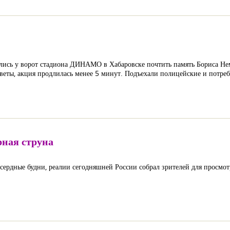
лись у ворот стадиона ДИНАМО в Хабаровске почтить память Бориса Немц
веты, акция продлилась менее 5 минут. Подъехали полицейские и потребо
рная струна
ердные будни, реалии сегодняшней России собрал зрителей для просмот