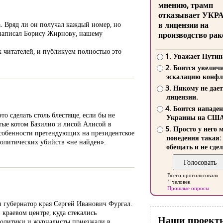
мнению, трамп
отказывает УКР
. Вряд ли он получал каждый номер, но
в лицензии на
л написал Борису Жирнову, нашему
производство рак
 читателей, и публикуем полностью это
1. Уважает Путин
2. Боится увелич
эскалацию конфл
3. Никому не дает
лицензии.
4. Боится нападе
то сделать столь блестяще, если бы не
Украины на СШ
тые котом Базилио и лисой Алисой в
5. Просто у него 
 особенности претендующих на президентское
поведения такая:
политических убийств «не найден».
обещать и не сдел
Всего проголосовало
1 человек
Прошлые опросы
н губернатор края Сергей Иванович Фургал.
краевом центре, куда стекались
Наши проект
 политики и журналисты приезжали в