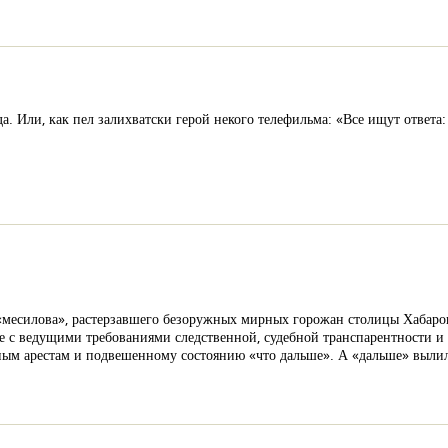
гда. Или, как пел залихватски герой некого телефильма: «Все ищут ответа:
«месилова», растерзавшего безоружных мирных горожан столицы Хабаров
 с ведущими требованиями следственной, судебной транспарентности и 
нным арестам и подвешенному состоянию «что дальше». А «дальше» вылил