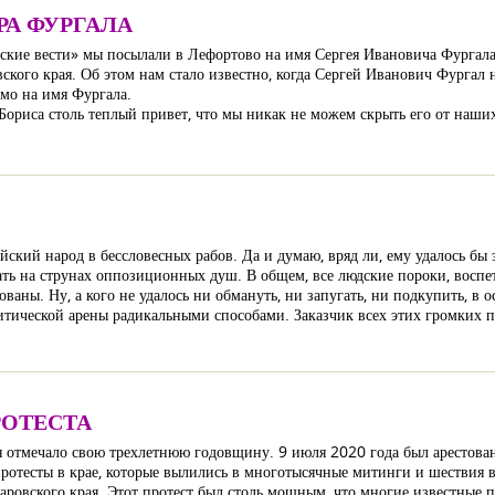
РА ФУРГАЛА
ские вести» мы посылали в Лефортово на имя Сергея Ивановича Фургала
овского края. Об этом нам стало известно, когда Сергей Иванович Фурга
ьмо на имя Фургала.
ориса столь теплый привет, что мы никак не можем скрыть его от наших
ский народ в бессловесных рабов. Да и думаю, вряд ли, ему удалось бы э
ать на струнах оппозиционных душ. В общем, все людские пороки, воспе
ваны. Ну, а кого не удалось ни обмануть, ни запугать, ни подкупить, в
литической арены радикальными способами. Заказчик всех этих громких 
РОТЕСТА
я отмечало свою трехлетнюю годовщину. 9 июля 2020 года был арестова
отесты в крае, которые вылились в многотысячные митинги и шествия в 
баровского края. Этот протест был столь мощным, что многие известные