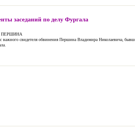
ы заседаний по делу Фургала
Я ПЕРШИНА
прос важного свидетеля обвинения Першина Владимира Николаевича, бывш
ала.