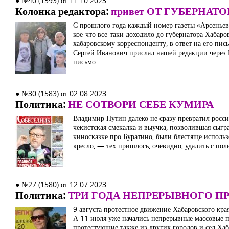
● №40 (1593) от 11.10.2023
Колонка редактора:
привет ОТ ГУБЕРНАТО
С прошлого года каждый номер газеты «Арсеньев
кое-что все-таки доходило до губернатора Хабар
хабаровскому корреспонденту, в ответ на его пис
Сергей Иванович прислал нашей редакции через Б
письмо.
● №30 (1583) от 02.08.2023
Политика:
НЕ СОТВОРИ СЕБЕ КУМИРА
Владимир Путин далеко не сразу превратил россий
чекистская смекалка и выучка, позволившая сыгр
киносказке про Буратино, были блестяще использо
кресло, — тех пришлось, очевидно, удалить с по
● №27 (1580) от 12.07.2023
Политика:
ТРИ ГОДА НЕПРЕРЫВНОГО П
9 августа протестное движение Хабаровского кра
А 11 июля уже начались непрерывные массовые пр
протестующие также из других городов и сел Ха