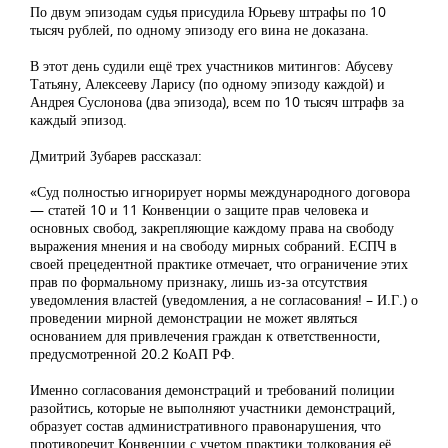
По двум эпизодам судья присудила Юрьеву штрафы по 10
тысяч рублей, по одному эпизоду его вина не доказана.
В этот день судили ещё трех участников митингов: Абусеву
Татьяну, Алексееву Ларису (по одному эпизоду каждой) и
Андрея Суслонова (два эпизода), всем по 10 тысяч штрафв за
каждый эпизод.
Дмитрий Зубарев рассказал:
«Суд полностью игнорирует нормы международного договора
— статей 10 и 11 Конвенции о защите прав человека и
основных свобод, закрепляющие каждому права на свободу
выражения мнения и на свободу мирных собраний. ЕСПЧ в
своей прецедентной практике отмечает, что ограничение этих
прав по формальному признаку, лишь из-за отсутствия
уведомления властей (уведомления, а не согласования! – И.Г.) о
проведении мирной демонстрации не может являться
основанием для привлечения граждан к ответственности,
предусмотренной 20.2 КоАП РФ.
Именно согласования демонстраций и требований полиции
разойтись, которые не выполняют участники демонстраций,
образует состав административного правонарушения, что
противоречит Конвенции с учетом практики толкования её