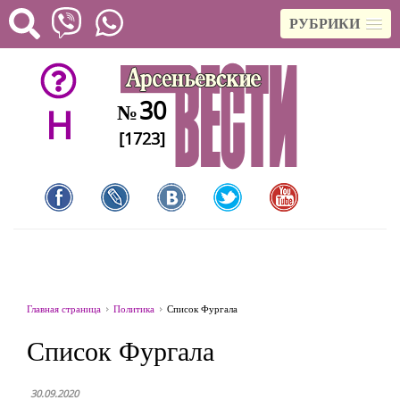
РУБРИКИ
30
№
H
[1723]
Главная страница
Политика
Список Фургала
Список Фургала
30.09.2020