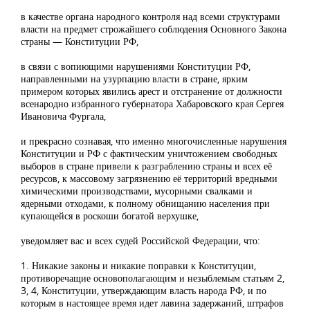
в качестве органа народного контроля над всеми структурами
власти на предмет строжайшего соблюдения Основного Закона
страны — Конституции РФ,
в связи с вопиющими нарушениями Конституции РФ,
направленными на узурпацию власти в стране, ярким
примером которых явились арест и отстранение от должности
всенародно избранного губернатора Хабаровского края Сергея
Ивановича Фургала,
и прекрасно сознавая, что именно многочисленные нарушения
Конституции и РФ с фактическим уничтожением свободных
выборов в стране привели к разграблению страны и всех её
ресурсов, к массовому загрязнению её территорий вредными
химическими производствами, мусорными свалками и
ядерными отходами, к полному обнищанию населения при
купающейся в роскоши богатой верхушке,
уведомляет вас и всех судей Российской Федерации, что:
1. Никакие законы и никакие поправки к Конституции,
противоречащие основополагающим и незыблемым статьям 2,
3, 4, Конституции, утверждающим власть народа РФ, и по
которым в настоящее время идет лавина задержаний, штрафов