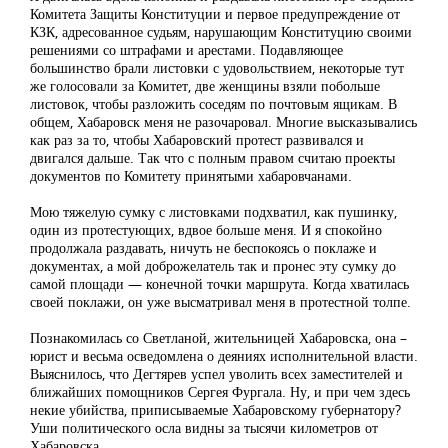
Комитета Защиты Конституции и первое предупреждение от
КЗК, адресованное судьям, нарушающим Конституцию своими
решениями со штрафами и арестами. Подавляющее
большинство брали листовки с удовольствием, некоторые тут
же голосовали за Комитет, две женщины взяли побольше
листовок, чтобы разложить соседям по почтовым ящикам. В
общем, Хабаровск меня не разочаровал. Многие высказывались
как раз за то, чтобы Хабаровский протест развивался и
двигался дальше. Так что с полным правом считаю проекты
документов по Комитету принятыми хабаровчанами.
Мою тяжелую сумку с листовками подхватил, как пушинку,
один из протестующих, вдвое больше меня. И я спокойно
продолжала раздавать, ничуть не беспокоясь о поклаже и
документах, а мой доброжелатель так и пронес эту сумку до
самой площади — конечной точки маршрута. Когда хватилась
своей поклажи, он уже высматривал меня в протестной толпе.
Познакомилась со Светланой, жительницей Хабаровска, она –
юрист и весьма осведомлена о деяниях исполнительной власти.
Выяснилось, что Дегтярев успел уволить всех заместителей и
ближайших помощников Сергея Фургала. Ну, и при чем здесь
некие убийства, приписываемые Хабаровскому губернатору?
Уши политического осла видны за тысячи километров от
Хабаровска.