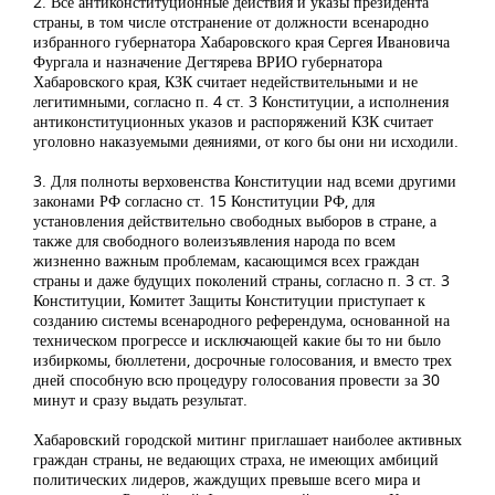
2. Все антиконституционные действия и указы президента
страны, в том числе отстранение от должности всенародно
избранного губернатора Хабаровского края Сергея Ивановича
Фургала и назначение Дегтярева ВРИО губернатора
Хабаровского края, КЗК считает недействительными и не
легитимными, согласно п. 4 ст. 3 Конституции, а исполнения
антиконституционных указов и распоряжений КЗК считает
уголовно наказуемыми деяниями, от кого бы они ни исходили.
3. Для полноты верховенства Конституции над всеми другими
законами РФ согласно ст. 15 Конституции РФ, для
установления действительно свободных выборов в стране, а
также для свободного волеизъявления народа по всем
жизненно важным проблемам, касающимся всех граждан
страны и даже будущих поколений страны, согласно п. 3 ст. 3
Конституции, Комитет Защиты Конституции приступает к
созданию системы всенародного референдума, основанной на
техническом прогрессе и исключающей какие бы то ни было
избиркомы, бюллетени, досрочные голосования, и вместо трех
дней способную всю процедуру голосования провести за 30
минут и сразу выдать результат.
Хабаровский городской митинг приглашает наиболее активных
граждан страны, не ведающих страха, не имеющих амбиций
политических лидеров, жаждущих превыше всего мира и