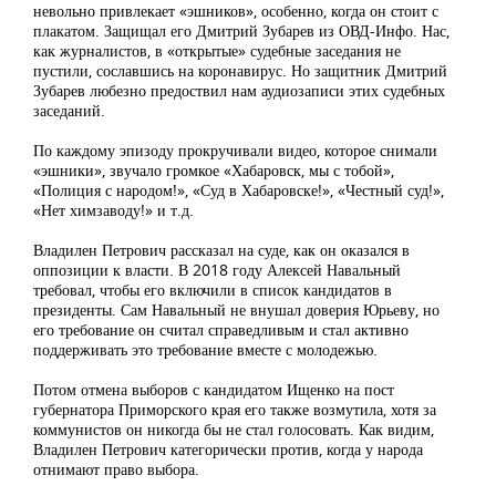
невольно привлекает «эшников», особенно, когда он стоит с
плакатом. Защищал его Дмитрий Зубарев из ОВД-Инфо. Нас,
как журналистов, в «открытые» судебные заседания не
пустили, сославшись на коронавирус. Но защитник Дмитрий
Зубарев любезно предоствил нам аудиозаписи этих судебных
заседаний.
По каждому эпизоду прокручивали видео, которое снимали
«эшники», звучало громкое «Хабаровск, мы с тобой»,
«Полиция с народом!», «Суд в Хабаровске!», «Честный суд!»,
«Нет химзаводу!» и т.д.
Владилен Петрович рассказал на суде, как он оказался в
оппозиции к власти. В 2018 году Алексей Навальный
требовал, чтобы его включили в список кандидатов в
президенты. Сам Навальный не внушал доверия Юрьеву, но
его требование он считал справедливым и стал активно
поддерживать это требование вместе с молодежью.
Потом отмена выборов с кандидатом Ищенко на пост
губернатора Приморского края его также возмутила, хотя за
коммунистов он никогда бы не стал голосовать. Как видим,
Владилен Петрович категорически против, когда у народа
отнимают право выбора.