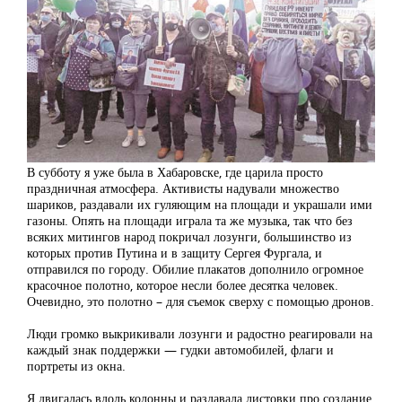
В субботу я уже была в Хабаровске, где царила просто
праздничная атмосфера. Активисты надували множество
шариков, раздавали их гуляющим на площади и украшали ими
газоны. Опять на площади играла та же музыка, так что без
всяких митингов народ покричал лозунги, большинство из
которых против Путина и в защиту Сергея Фургала, и
отправился по городу. Обилие плакатов дополнило огромное
красочное полотно, которое несли более десятка человек.
Очевидно, это полотно – для съемок сверху с помощью дронов.
Люди громко выкрикивали лозунги и радостно реагировали на
каждый знак поддержки — гудки автомобилей, флаги и
портреты из окна.
Я двигалась вдоль колонны и раздавала листовки про создание