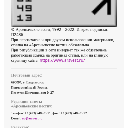
© Арсеньевские вести, 1992—2022. Индекс подписки:
П2436
При перепечатке и при другом использовании материалов,
ссылка на «Арсеньевские вести» обязательна.
При републикации в сети интернет так же обязательна
работающая ссылка на оригинал статьи, или на главную
страницу сайта:
https://www.arsvest.ru/
Почтовый адрес:
690091
, г.
Владивосток
,
Приморский край
,
Россия
.
Переулок Шевченко
, дом 9, 27
Редакция газеты
«
Арсеньевские вести
»:
Телефон:
+7 (423) 240-70-21
, факс:
+7 (423) 240-70-22
E-mail:
av@arsvest.ru
Редактор: