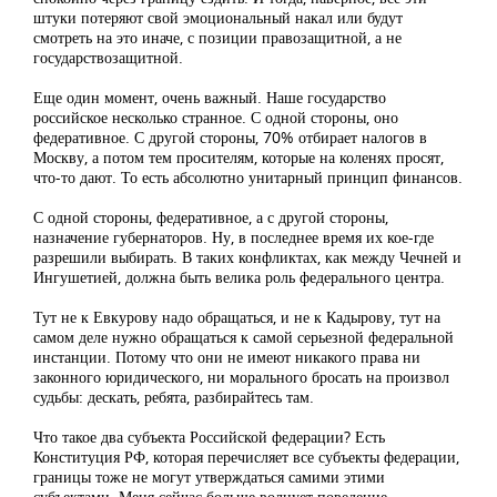
штуки потеряют свой эмоциональный накал или будут
смотреть на это иначе, с позиции правозащитной, а не
государствозащитной.
Еще один момент, очень важный. Наше государство
российское несколько странное. С одной стороны, оно
федеративное. С другой стороны, 70% отбирает налогов в
Москву, а потом тем просителям, которые на коленях просят,
что-то дают. То есть абсолютно унитарный принцип финансов.
С одной стороны, федеративное, а с другой стороны,
назначение губернаторов. Ну, в последнее время их кое-где
разрешили выбирать. В таких конфликтах, как между Чечней и
Ингушетией, должна быть велика роль федерального центра.
Тут не к Евкурову надо обращаться, и не к Кадырову, тут на
самом деле нужно обращаться к самой серьезной федеральной
инстанции. Потому что они не имеют никакого права ни
законного юридического, ни морального бросать на произвол
судьбы: дескать, ребята, разбирайтесь там.
Что такое два субъекта Российской федерации? Есть
Конституция РФ, которая перечисляет все субъекты федерации,
границы тоже не могут утверждаться самими этими
субъектами. Меня сейчас больше волнует поведение