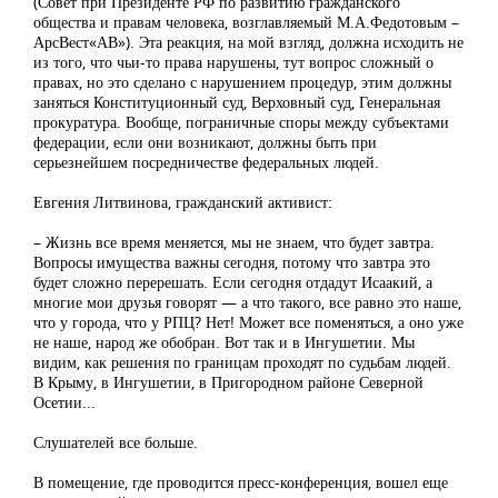
(Совет при Президенте РФ по развитию гражданского
общества и правам человека, возглавляемый М.А.Федотовым –
АрсВест«АВ»). Эта реакция, на мой взгляд, должна исходить не
из того, что чьи-то права нарушены, тут вопрос сложный о
правах, но это сделано с нарушением процедур, этим должны
заняться Конституционный суд, Верховный суд, Генеральная
прокуратура. Вообще, пограничные споры между субъектами
федерации, если они возникают, должны быть при
серьезнейшем посредничестве федеральных людей.
Евгения Литвинова, гражданский активист:
– Жизнь все время меняется, мы не знаем, что будет завтра.
Вопросы имущества важны сегодня, потому что завтра это
будет сложно перерешать. Если сегодня отдадут Исаакий, а
многие мои друзья говорят — а что такого, все равно это наше,
что у города, что у РПЦ? Нет! Может все поменяться, а оно уже
не наше, народ же обобран. Вот так и в Ингушетии. Мы
видим, как решения по границам проходят по судьбам людей.
В Крыму, в Ингушетии, в Пригородном районе Северной
Осетии...
Слушателей все больше.
В помещение, где проводится пресс-конференция, вошел еще