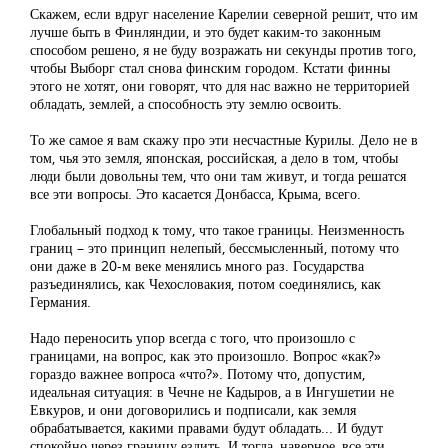
Скажем, если вдруг население Карелии северной решит, что им
лучше быть в Финляндии, и это будет каким-то законным
способом решено, я не буду возражать ни секунды против того,
чтобы Выборг стал снова финским городом. Кстати финны
этого не хотят, они говорят, что для нас важно не территорией
обладать, землей, а способность эту землю освоить.
То же самое я вам скажу про эти несчастные Курилы. Дело не в
том, чья это земля, японская, российская, а дело в том, чтобы
люди были довольны тем, что они там живут, и тогда решатся
все эти вопросы. Это касается Донбасса, Крыма, всего.
Глобальный подход к тому, что такое границы. Неизменность
границ – это принцип нелепый, бессмысленный, потому что
они даже в 20-м веке менялись много раз. Государства
разъединялись, как Чехословакия, потом соединялись, как
Германия.
Надо переносить упор всегда с того, что произошло с
границами, на вопрос, как это произошло. Вопрос «как?»
гораздо важнее вопроса «что?». Потому что, допустим,
идеальная ситуация: в Чечне не Кадыров, а в Ингушетии не
Евкуров, и они договорились и подписали, как земля
обрабатывается, какими правами будут обладать... И будут
спокойно через границу ездить. И тогда, наверное, все эти