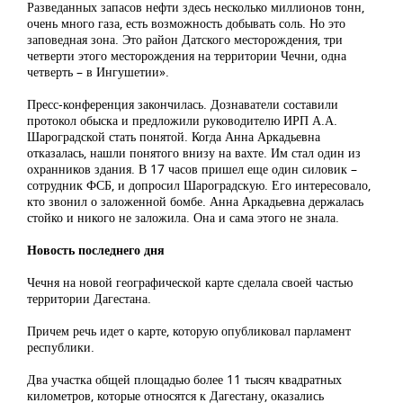
Разведанных запасов нефти здесь несколько миллионов тонн,
очень много газа, есть возможность добывать соль. Но это
заповедная зона. Это район Датского месторождения, три
четверти этого месторождения на территории Чечни, одна
четверть – в Ингушетии».
Пресс-конференция закончилась. Дознаватели составили
протокол обыска и предложили руководителю ИРП А.А.
Шароградской стать понятой. Когда Анна Аркадьевна
отказалась, нашли понятого внизу на вахте. Им стал один из
охранников здания. В 17 часов пришел еще один силовик –
сотрудник ФСБ, и допросил Шароградскую. Его интересовало,
кто звонил о заложенной бомбе. Анна Аркадьевна держалась
стойко и никого не заложила. Она и сама этого не знала.
Новость последнего дня
Чечня на новой географической карте сделала своей частью
территории Дагестана.
Причем речь идет о карте, которую опубликовал парламент
республики.
Два участка общей площадью более 11 тысяч квадратных
километров, которые относятся к Дагестану, оказались