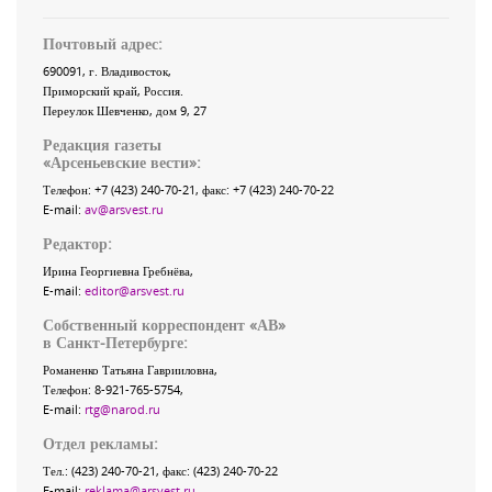
Почтовый адрес:
690091
, г.
Владивосток
,
Приморский край
,
Россия
.
Переулок Шевченко
, дом 9, 27
Редакция газеты
«
Арсеньевские вести
»:
Телефон:
+7 (423) 240-70-21
, факс:
+7 (423) 240-70-22
E-mail:
av@arsvest.ru
Редактор:
Ирина Георгиевна Гребнёва,
E-mail:
editor@arsvest.ru
Собственный корреспондент «АВ»
в Санкт-Петербурге:
Романенко Татьяна Гаврииловна,
Телефон: 8-921-765-5754,
E-mail:
rtg@narod.ru
Отдел рекламы:
Тел.: (423) 240-70-21, факс: (423) 240-70-22
E-mail:
reklama@arsvest.ru