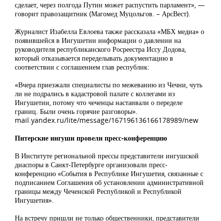
сделает, через полгода Путин может распустить парламент», —
говорит правозащитник (Магомед Муцольгов. – АрсВест).
Журналист Изабелла Евлоева также рассказала «МБХ медиа» о
появившейся в Ингушетии информации о давлении на
руководителя республиканского Росреестра Иссу Додова,
который отказывается переделывать документацию в
соответствии с соглашением глав республик:
«Вчера приезжали специалисты по межеванию из Чечни, чуть
ли не подрались в кадастровой палате с коллегами из
Ингушетии, потому что чеченцы настаивали о переделе
границ. Были очень горячие разговоры».
mail.yandex.ru/lite/message/167196136166178989/new
Питерские ингуши провели пресс-конференцию
В Институте региональной прессы представители ингушской
диаспоры в Санкт-Петербурге организовали пресс-
конференцию «События в Республике Ингушетия, связанные с
подписанием Соглашения об установлении административной
границы между Чеченской Республикой и Республикой
Ингушетия».
На встречу пришли не только общественники, представители