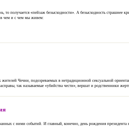
, то получается «пейзаж безысходности». А безысходность страшнее кр
 в чем и с чем мы живем:
ах жителей Чечни, подозреваемых в нетрадиционной сексуальной ориент
расправы, так называемые «убийства чести», вершат и родственники жер
ия
язанных с ними событий. И главный, конечно, день рождения президента 