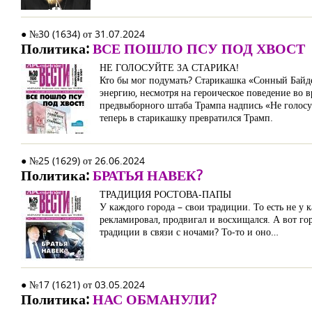
● №30 (1634) от 31.07.2024
Политика:
ВСЕ ПОШЛО ПСУ ПОД ХВОСТ
НЕ ГОЛОСУЙТЕ ЗА СТАРИКА!
Кто бы мог подумать? Старикашка «Сонный Байде
энергию, несмотря на героическое поведение во 
предвыборного штаба Трампа надпись «Не голосуй
теперь в старикашку превратился Трамп.
● №25 (1629) от 26.06.2024
Политика:
БРАТЬЯ НАВЕК?
ТРАДИЦИЯ РОСТОВА-ПАПЫ
У каждого города – свои традиции. То есть не у 
рекламировал, продвигал и восхищался. А вот го
традиции в связи с ночами? То-то и оно…
● №17 (1621) от 03.05.2024
Политика:
НАС ОБМАНУЛИ?