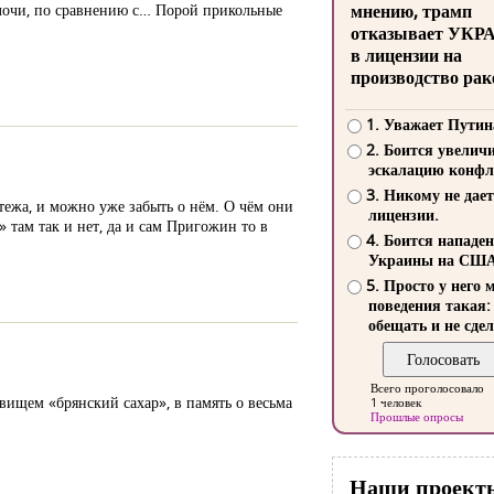
мелочи, по сравнению с… Порой прикольные
мнению, трамп
отказывает УКР
в лицензии на
производство рак
1. Уважает Путин
2. Боится увелич
эскалацию конфл
3. Никому не дает
тежа, и можно уже забыть о нём. О чём они
лицензии.
» там так и нет, да и сам Пригожин то в
4. Боится нападе
Украины на СШ
5. Просто у него 
поведения такая:
обещать и не сдел
Всего проголосовало
вищем «брянский сахар», в память о весьма
1 человек
Прошлые опросы
Наши проект