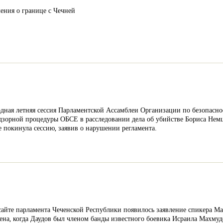
ения о границе с Чечней
одная летняя сессия Парламентской Ассамблеи Организации по безопасност
дзорной процедуры ОБСЕ в расследовании дела об убийстве Бориса Немц
е покинула сессию, заявив о нарушении регламента.
айте парламента Чеченской Республики появилось заявление спикера Маг
на, когда Даудов был членом банды известного боевика Исраила Махмудо