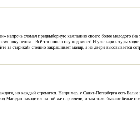
н» напрочь сломал предвыборную кампанию своего более молодого (на т
время покушения… Всё это пошло псу под хвост! И уже карикатуры ходят в
те за старика!» спешно закрашивает маляр, а из двери высовывается сот
каждого, но каждый стремится. Например, у Санкт-Петербурга есть Белые
род Магадан находится на той же параллели, и там тоже бывают белые н