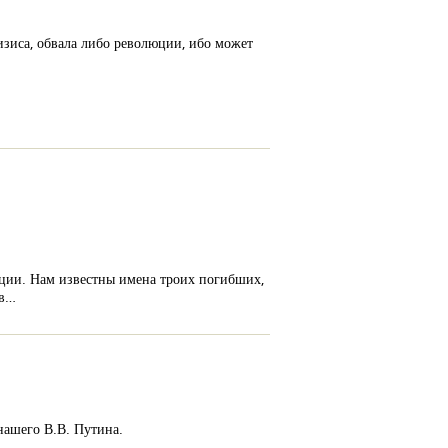
изиса, обвала либо революции, ибо может
ации. Нам известны имена троих погибших,
тв…
нашего В.В. Путина.