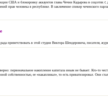
анкции США и блокировку аккаунтов главы Чечни Кадырова в соцсетях c
ний прав человека в республике. В заключение спикер чеченского парл
е
ада приветствовать в этой студии Виктора Шендеровича, писателя, журн
 верно: первоначальное накопление капитала иным не бывает. Кто-то чест
нной собственностью, ее «накапливал», то есть приватизировал. Они ста