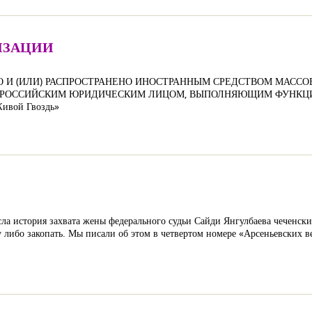
ИЗАЦИИ
О И (ИЛИ) РАСПРОСТРАНЕНО ИНОСТРАННЫМ СРЕДСТВОМ МАС
) РОССИЙСКИМ ЮРИДИЧЕСКИМ ЛИЦОМ, ВЫПОЛНЯЮЩИМ ФУНКЦИ
ивой Гвоздь»
ясла история захвата жены федерального судьи Сайди Янгулбаева чеченс
 либо закопать. Мы писали об этом в четвертом номере «Арсеньевских в