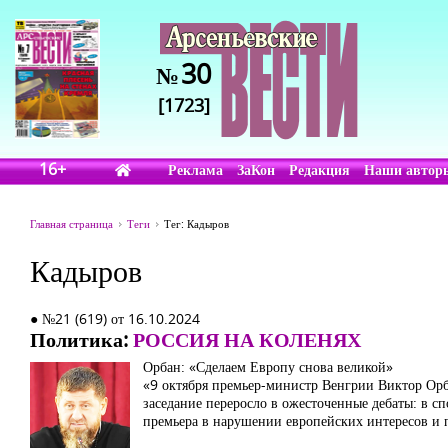
30
№
[1723]
16+
Реклама
ЗаКон
Редакция
Наши автор
Главная страница
Теги
Тег: Кадыров
Кадыров
● №21 (619) от 16.10.2024
Политика:
РОССИЯ НА КОЛЕНЯХ
Орбан: «Сделаем Европу снова великой»
«9 октября премьер-министр Венгрии Виктор Орб
заседание переросло в ожесточенные дебаты: в с
премьера в нарушении европейских интересов и