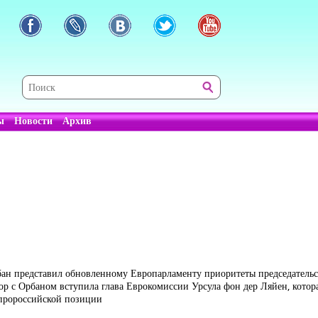
ы
Новости
Архив
ан представил обновленному Европарламенту приоритеты председательст
пор с Орбаном вступила глава Еврокомиссии Урсула фон дер Ляйен, котор
 пророссийской позиции