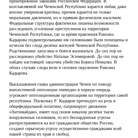
пренебрежение законами Российской Федерации. В
возглавляемой им Чеченской Республике карается любая, даже
вполне умеренная критика, причем карается не только
моральным давлением, но и прямым физическим насилием.
Федеральные структуры фактически лишены возможности
расследовать уголовные преступления на территории
Чеченской Республики, где за время правления Рамзана
Кадырова подконтрольными им силовиками были похищены и
исчезли без следа десятки жителей Чеченской Республики.
Родственники запуганы и боятся жаловаться. До сих пор не
расследовано убийство Натальи Эстемировой. До сих пор не
найден настоящий заказчик убийства Бориса Немцова. В
обоих случаях следы вели в силовое окружение Рамзана
Кадырова.
Высказывания главы администрации Чечни по поводу
внесистемной оппозиции очевидно в первую очередь
угрожают оппозиционным организациям на территории самой
республики. Поскольку Р. Кадыров претендует на роль в
общефедеральной политике, патронирует движение
«Антимайдан», имеет под своим началом десятки тысяч
вооруженных силовиков, то его беспардонные угрозы
распространяются на все гражданское общество России,
создают серьезную угрозу осуществлению гражданами всей
нашей страны их прав и свобод.