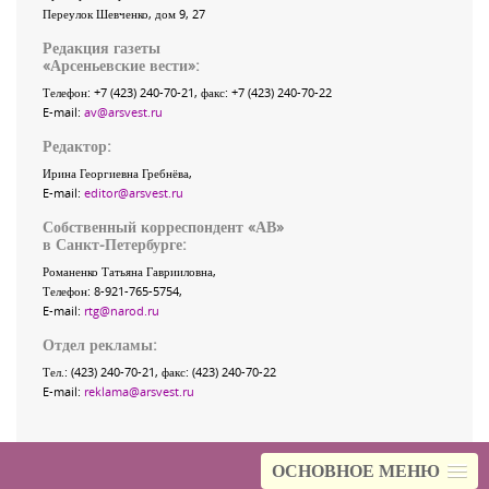
Переулок Шевченко
, дом 9, 27
Редакция газеты
«
Арсеньевские вести
»:
Телефон:
+7 (423) 240-70-21
, факс:
+7 (423) 240-70-22
E-mail:
av@arsvest.ru
Редактор:
Ирина Георгиевна Гребнёва,
E-mail:
editor@arsvest.ru
Собственный корреспондент «АВ»
в Санкт-Петербурге:
Романенко Татьяна Гаврииловна,
Телефон: 8-921-765-5754,
E-mail:
rtg@narod.ru
Отдел рекламы:
Тел.: (423) 240-70-21, факс: (423) 240-70-22
E-mail:
reklama@arsvest.ru
ОСНОВНОЕ МЕНЮ