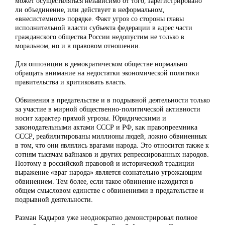
может осуществляться независимо от того, зарегистрировано
ли объединение, или действует в неформальном,
«внесистемном» порядке. Факт угроз со стороны главы
исполнительной власти субъекта федерации в адрес части
гражданского общества России недопустим не только в
моральном, но и в правовом отношении.
Для оппозиции в демократическом обществе нормально
обращать внимание на недостатки экономической политики
правительства и критиковать власть.
Обвинения в предательстве и в подрывной деятельности только
за участие в мирной общественно-политической активности
носит характер прямой угрозы. Юридическими и
законодательными актами СССР и РФ, как правопреемника
СССР, реабилитированы миллионы людей, ложно обвиненных
в том, что они являлись врагами народа. Это относится также к
сотням тысячам вайнахов и других репрессированных народов.
Поэтому в российской правовой и исторической традиции
выражение «враг народа» является сознательно угрожающим
обвинением. Тем более, если такое обвинение находится в
общем смысловом единстве с обвинениями в предательстве и
подрывной деятельности.
Разман Кадыров уже неоднократно демонстрировал полное