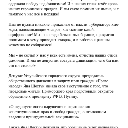
одержали победу над фашизмом! И в наших генах течёт кровь
наших героических предков! И мы свято помним их имена, и с
памятью у нас всё в порядке!
Нам не нужны никакие, приказные от власти, губернатора кью-
коды, напоминающие «тавро», как скотине какой,
оцифрование! Мы – не стадо безмозглых баранов, прекрасно
понимаем к чему приводит «тавро», и в рабство к разным
кожемяко не собираемся!
Мы – не скоты! У нас у всех есть имена, отчества наших отцов,
фамилии. И мы не допустим возврата фашизации, чего бы нам
это ни стоило!»
Депутат Уссурийского городского округа, председатель
общественного движения в защиту прав граждан «Право
народа» Яна Шестун начала своё выступление с того, что
передовые жители Приморского края подготовили открытое
обращение к президенту РФ В. Путину:
«О недопустимости нарушения и ограничения
конституционных прав и свобод граждан, о незаконном
введении принудительной вакцинации».
Также Яна Шестун пояснила, что обращение будет направлено