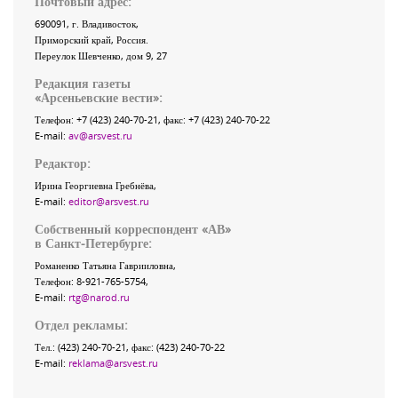
Почтовый адрес:
690091
, г.
Владивосток
,
Приморский край
,
Россия
.
Переулок Шевченко
, дом 9, 27
Редакция газеты
«
Арсеньевские вести
»:
Телефон:
+7 (423) 240-70-21
, факс:
+7 (423) 240-70-22
E-mail:
av@arsvest.ru
Редактор:
Ирина Георгиевна Гребнёва,
E-mail:
editor@arsvest.ru
Собственный корреспондент «АВ»
в Санкт-Петербурге:
Романенко Татьяна Гаврииловна,
Телефон: 8-921-765-5754,
E-mail:
rtg@narod.ru
Отдел рекламы:
Тел.: (423) 240-70-21, факс: (423) 240-70-22
E-mail:
reklama@arsvest.ru