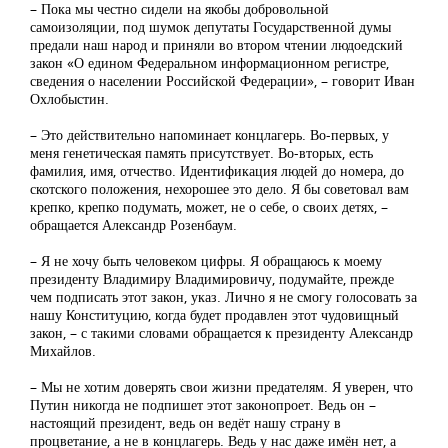
– Пока мы честно сидели на якобы добровольной
самоизоляции, под шумок депутаты Государственной думы
предали наш народ и приняли во втором чтении людоедский
закон «О едином Федеральном информационном регистре,
сведения о населении Российской Федерации», – говорит Иван
Охлобыстин.
– Это действительно напоминает концлагерь. Во-первых, у
меня генетическая память присутствует. Во-вторых, есть
фамилия, имя, отчество. Идентификация людей до номера, до
скотского положения, нехорошее это дело. Я бы советовал вам
крепко, крепко подумать, может, не о себе, о своих детях, –
обращается Александр Розенбаум.
– Я не хочу быть человеком цифры. Я обращаюсь к моему
президенту Владимиру Владимировичу, подумайте, прежде
чем подписать этот закон, указ. Лично я не смогу голосовать за
нашу Конституцию, когда будет продавлен этот чудовищный
закон, – с такими словами обращается к президенту Александр
Михайлов.
– Мы не хотим доверять свои жизни предателям. Я уверен, что
Путин никогда не подпишет этот законопроет. Ведь он –
настоящий президент, ведь он ведёт нашу страну в
процветание, а не в концлагерь. Ведь у нас даже имён нет, а