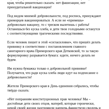
края, чтобы решительно сказать: нет фашизации, нет
принудитальной вакцинации!
Под видом мнимой добровольности, под роспись, принуждают
приморцев вакцинироваться. А если не «примешь»
добровольно вакцину, то с треском вылетишь с работы!
Останешься без куска хлеба, и дети твои голодными останутся
с соответствующими трагическими последствиями.
Если человек пишет в этой «согласиловке», что пришёл делать
прививку в соответствии с постановлением главного
санитарного врача Приморского края Детковской, то за такую
формулировку разрывается бумага: идите, ничего делать не
будем.
Им нужна бумажка только о добровольной прививке!
Получается, что ради куска хлеба люди идут на подписание о
добровольности!
Жители Приморского края в День единения собрались, чтобы
твёрдо сказать:
«Нет попраниям конституционных прав человека! Мы –
достойные дети своих отцов, матерей, которые героически,
ценой своей жизни разгромили напрочь фашисткую сволочь и