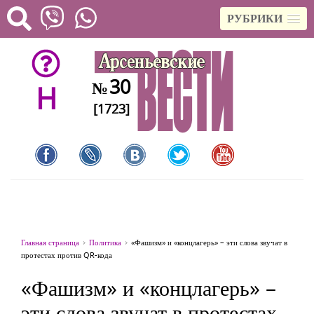
РУБРИКИ
30
№
H
[1723]
Главная страница
Политика
«Фашизм» и «концлагерь» – эти слова звучат в
протестах против QR-кода
«Фашизм» и «концлагерь» –
эти слова звучат в протестах