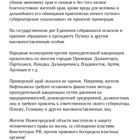
убивая экономику края и снижая и без того низкое
благосостояние жителей края, кроме вреда для человека и
дальнейшего его обнищания практически ничего путного
губернаторские «указиловки» не приносят приморцам.
На государственном дне Единения собравшиеся огласили и
приняли обращение к президенту Путину и другим
высокопоставленным особам.
Народные возмущения против принудительной вакцинации
прокатились по многим городам Приморья: Дальнегорск,
Партизанск, Находка, Дальнереченса, Владивосток, Артём,
Арсеньев и т.д.
Приморский край оказался не одинок. Например, жители
Нефтекамска требуют остановить фашистские методы
принудительной вакцинации путём давления на
предпринимателей, руководителей предприятий, должностных
лиц и требуют привлечь к ответственности своего губернатора,
Попову, Голикову и других высокопоставленных лиц.
Жители Нижегородской области выступили в защиту
человеческого права на жизнь, за соблюдение властями
Конституции РФ, против правового беспредела властных
органов!