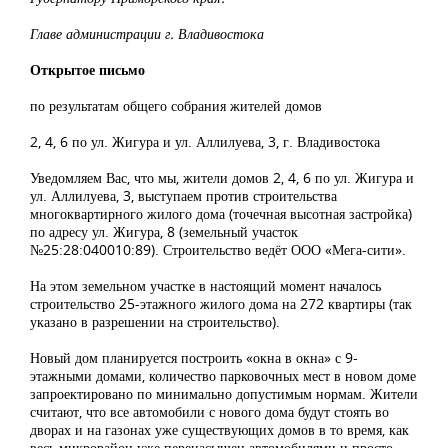
Главе администрации г. Владивостока
Открытое письмо
по результатам общего собрания жителей домов
2, 4, 6 по ул. Жигура и ул. Аллилуева, 3, г. Владивостока
Уведомляем Вас, что мы, жители домов 2, 4, 6 по ул. Жигура и
ул. Аллилуева, 3, выступаем против строительства
многоквартирного жилого дома (точечная высотная застройка)
по адресу ул. Жигура, 8 (земельный участок
№25:28:040010:89). Строительство ведёт ООО «Мега-сити».
На этом земельном участке в настоящий момент началось
строительство 25-этажного жилого дома на 272 квартиры (так
указано в разрешении на строительство).
Новый дом планируется построить «окна в окна» с 9-
этажными домами, количество парковочных мест в новом доме
запроектировано по минимально допустимым нормам. Жители
считают, что все автомобили с нового дома будут стоять во
дворах и на газонах уже существующих домов в то время, как
весь микрорайон уже перенасыщен автомобилями и просто