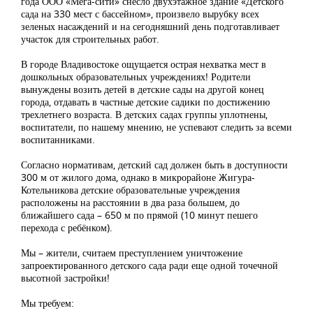
года ООО «Мега-сити» снесло двухэтажное здание «Детского
сада на 330 мест с бассейном», произвело вырубку всех
зеленых насаждений и на сегодняшний день подготавливает
участок для строительных работ.
В городе Владивостоке ощущается острая нехватка мест в
дошкольных образовательных учреждениях! Родители
вынуждены возить детей в детские сады на другой конец
города, отдавать в частные детские садики по достижению
трехлетнего возраста. В детских садах группы уплотнены,
воспитатели, по нашему мнению, не успевают следить за всеми
воспитанниками.
Согласно нормативам, детский сад должен быть в доступности
300 м от жилого дома, однако в микрорайоне Жигура-
Котельникова детские образовательные учреждения
расположены на расстоянии в два раза большем, до
ближайшего сада – 650 м по прямой (10 минут пешего
перехода с ребёнком).
Мы – жители, считаем преступлением уничтожение
запроектированного детского сада ради еще одной точечной
высотной застройки!
Мы требуем: