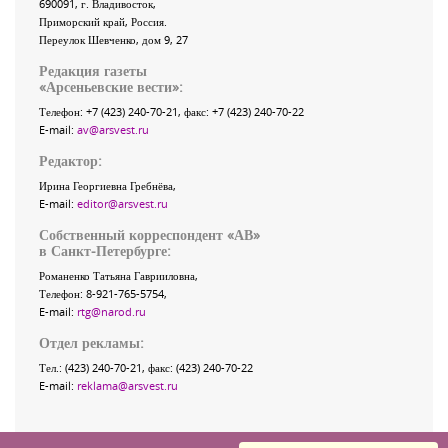
690091
, г.
Владивосток
,
Приморский край
,
Россия
.
Переулок Шевченко
, дом 9, 27
Редакция газеты
«
Арсеньевские вести
»:
Телефон:
+7 (423) 240-70-21
, факс:
+7 (423) 240-70-22
E-mail:
av@arsvest.ru
Редактор:
Ирина Георгиевна Гребнёва,
E-mail:
editor@arsvest.ru
Собственный корреспондент «АВ»
в Санкт-Петербурге:
Романенко Татьяна Гаврииловна,
Телефон: 8-921-765-5754,
E-mail:
rtg@narod.ru
Отдел рекламы:
Тел.: (423) 240-70-21, факс: (423) 240-70-22
E-mail:
reklama@arsvest.ru